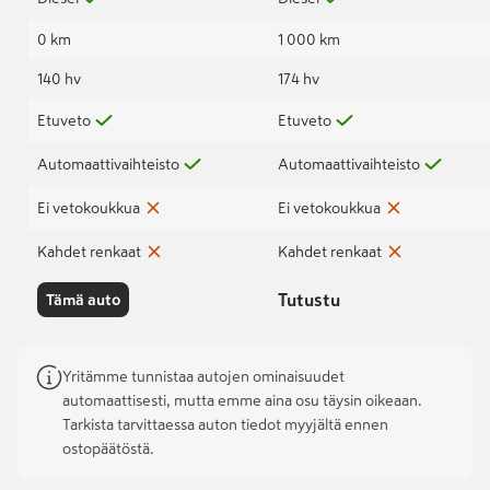
0 km
1 000 km
140 hv
174 hv
Etuveto
Etuveto
Automaattivaihteisto
Automaattivaihteisto
Ei vetokoukkua
Ei vetokoukkua
Kahdet renkaat
Kahdet renkaat
Tutustu
Tämä auto
Yritämme tunnistaa autojen ominaisuudet
automaattisesti, mutta emme aina osu täysin oikeaan.
Tarkista tarvittaessa auton tiedot myyjältä ennen
ostopäätöstä.