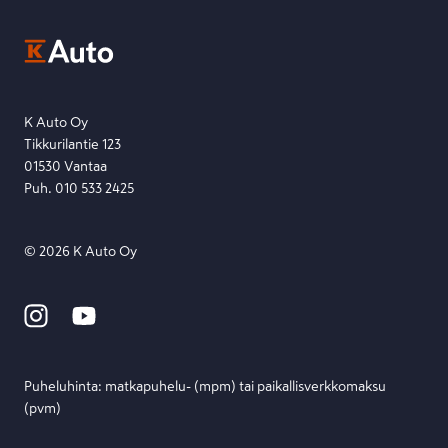
Kysymys, palaute tai jokin muu asia mielessä?
EU Data Act
Ota yhteyttä toimipisteeseen tai lähetä viesti lomakkeella.
Etsi toimipiste
Lähetä viesti
K Auto Oy
Tikkurilantie 123
01530 Vantaa
Puh. 010 533 2425
©
2026
K Auto Oy
Puheluhinta: matka­puhelu- (mpm) tai paikallis­verkko­maksu
(pvm)