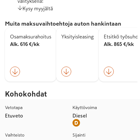
välityksellä!
Kysy myyjältä
Muita maksuvaihtoehtoja auton hankintaan
Osamaksurahoitus
Yksityisleasing
Etsitkö työsuhd
Alk. 616 €/kk
Alk. 865 €/kk
Kohokohdat
Vetotapa
Käyttövoima
Etuveto
Diesel
Vaihteisto
Sijainti