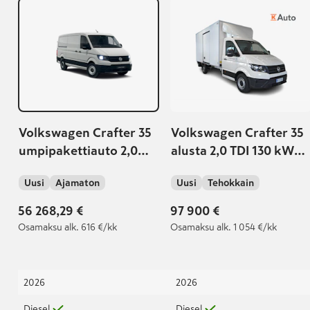
Volkswagen Crafter 35
Volkswagen Crafter 35
umpipakettiauto 2,0
alusta 2,0 TDI 130 kW
TDI 103kW 8at, 3640
8at, 4490
Uusi
Ajamaton
Uusi
Tehokkain
PRO
56 268,29 €
97 900 €
Osamaksu
alk. 616 €/kk
Osamaksu
alk. 1 054 €/kk
2026
2026
Diesel
Diesel