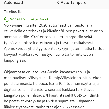
Automaatti
K-Auto Tampere
Toimitusaika
Nopea toimitus, n. 1-2 vk
Volkswagen Crafter 2026 automaattivaihteistolla ja 
etuvedolla on tehokas ja käytännöllinen pakettiauto arjen 
ammattilaisille. Crafter sopii kuljetustarpeisiin sekä 
työpäiviin, joissa luotettavuus ja tilavuus ratkaisevat. 
Ajomukavuus yhdistyy suorituskykyyn, joten matka taittuu 
kevyesti vaikka rakennustyömaalle tai toimitukseen 
kaupungissa.

Ohjaamossa on laadukas Austin-kangasverhoilu ja 
monipuoliset säilytystilat. Kumipäällysteinen lattia tekee 
puhdistamisesta helppoa. Isolla 10,4 tuuman näytöllä ja 
digitaalisella mittaristolla seuraat kaikkea tarvittavaa. 
Langaton puhelinlataus, 4 kaiutinta sekä USB-C-liitäntä 
helpottavat yhteyksiä ja töiden sujumista. Ohjaamon 
äänieristyspaketti rauhoittaa ajon vilkkaassakin 