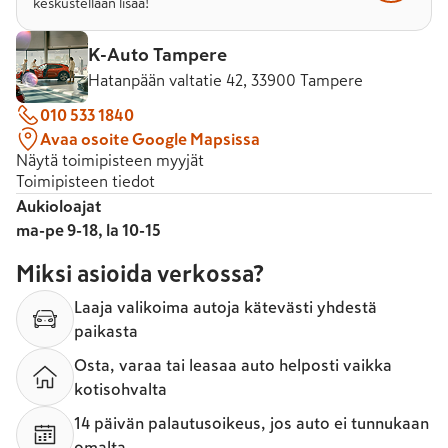
keskustellaan lisää!
K-Auto Tampere
Hatanpään valtatie 42, 33900 Tampere
010 533 1840
Avaa osoite Google Mapsissa
Näytä toimipisteen myyjät
Toimipisteen tiedot
Aukioloajat
ma-pe 9-18, la 10-15
Miksi asioida verkossa?
Laaja valikoima autoja kätevästi yhdestä
paikasta
Osta, varaa tai leasaa auto helposti vaikka
kotisohvalta
14 päivän palautusoikeus, jos auto ei tunnukaan
omalta