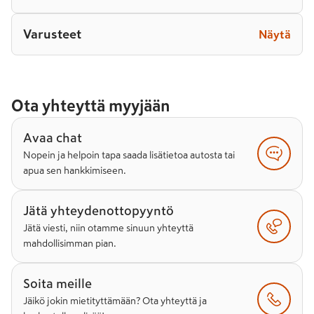
Varusteet
Näytä
Ota yhteyttä myyjään
Avaa chat
Nopein ja helpoin tapa saada lisätietoa autosta tai
apua sen hankkimiseen.
Jätä yhteydenottopyyntö
Jätä viesti, niin otamme sinuun yhteyttä
mahdollisimman pian.
Soita meille
Jäikö jokin mietityttämään? Ota yhteyttä ja