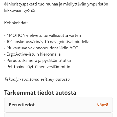
äänieristyspaketti tuo rauhaa ja miellyttävän ympäristön 
liikkuvaan työhön.

Kohokohdat:

• 4MOTION-neliveto turvallisuutta varten

• 10” kosketusvärinäyttö navigointivalmiudella

• Mukautuva vakionopeudensäädin ACC

• ErgoActive-istuin hieronnalla

• Peruutuskamera ja pysäköintitutka

• Polttoainekäyttöinen vesilämmitin
Tekoälyn tuottama esittely autosta
Tarkemmat tiedot autosta
Perustiedot
Näytä