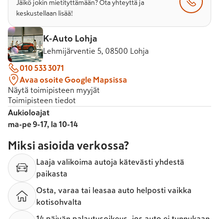
Jäikö jokin mietityttämään? Ota yhteyttä ja
keskustellaan lisää!
K-Auto Lohja
Lehmijärventie 5, 08500 Lohja
010 533 3071
Avaa osoite Google Mapsissa
Näytä toimipisteen myyjät
Toimipisteen tiedot
Aukioloajat
ma-pe 9-17, la 10-14
Miksi asioida verkossa?
Laaja valikoima autoja kätevästi yhdestä
paikasta
Osta, varaa tai leasaa auto helposti vaikka
kotisohvalta
14 päivän palautusoikeus, jos auto ei tunnukaan