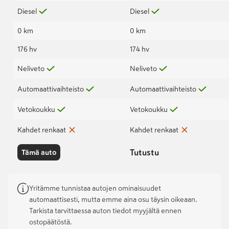
Diesel
Diesel
0 km
0 km
176 hv
174 hv
Neliveto
Neliveto
Automaattivaihteisto
Automaattivaihteisto
Vetokoukku
Vetokoukku
Kahdet renkaat
Kahdet renkaat
Tutustu
Tämä auto
Yritämme tunnistaa autojen ominaisuudet
automaattisesti, mutta emme aina osu täysin oikeaan.
Tarkista tarvittaessa auton tiedot myyjältä ennen
ostopäätöstä.