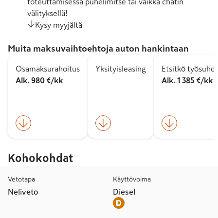
toteuttamisessa puhelimitse tai vaikka chatin
välityksellä!
Kysy myyjältä
Muita maksuvaihtoehtoja auton hankintaan
Osamaksurahoitus
Yksityisleasing
Etsitkö työsuhd
Alk. 980 €/kk
Alk. 1 385 €/kk
Kohokohdat
Vetotapa
Käyttövoima
Neliveto
Diesel