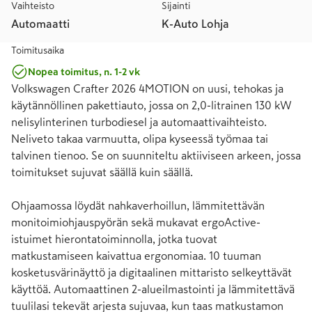
Vaihteisto
Sijainti
Automaatti
K-Auto Lohja
Toimitusaika
Nopea toimitus, n. 1-2 vk
Volkswagen Crafter 2026 4MOTION on uusi, tehokas ja 
käytännöllinen pakettiauto, jossa on 2,0-litrainen 130 kW 
nelisylinterinen turbodiesel ja automaattivaihteisto. 
Neliveto takaa varmuutta, olipa kyseessä työmaa tai 
talvinen tienoo. Se on suunniteltu aktiiviseen arkeen, jossa 
toimitukset sujuvat säällä kuin säällä.

Ohjaamossa löydät nahkaverhoillun, lämmitettävän 
monitoimiohjauspyörän sekä mukavat ergoActive-
istuimet hierontatoiminnolla, jotka tuovat 
matkustamiseen kaivattua ergonomiaa. 10 tuuman 
kosketusvärinäyttö ja digitaalinen mittaristo selkeyttävät 
käyttöä. Automaattinen 2-alueilmastointi ja lämmitettävä 
tuulilasi tekevät arjesta sujuvaa, kun taas matkustamon 