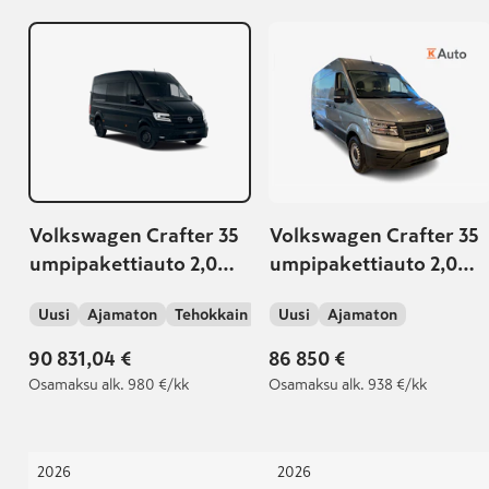
Volkswagen Crafter 35
Volkswagen Crafter 35
umpipakettiauto 2,0
umpipakettiauto 2,0
TDI 130kW 4Motion 8at,
TDI 130 kW 4Motion
Uusi
Ajamaton
Tehokkain
Uusi
Ajamaton
3640
8at, 4490 | Takuu 5 v /
200 000 km
90 831,04 €
86 850 €
Osamaksu
alk. 980 €/kk
Osamaksu
alk. 938 €/kk
2026
2026