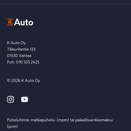
K-Auton asiakasrekisterin tietosuojaseloste
Kysymys, palaute tai jokin muu asia mielessä?
EU Data Act
Ota yhteyttä toimipisteeseen tai lähetä viesti lomakkeella.
Etsi toimipiste
Lähetä viesti
K Auto Oy
Tikkurilantie 123
01530 Vantaa
Puh. 010 533 2425
©
2026
K Auto Oy
Puheluhinta: matka­puhelu- (mpm) tai paikallis­verkko­maksu
(pvm)