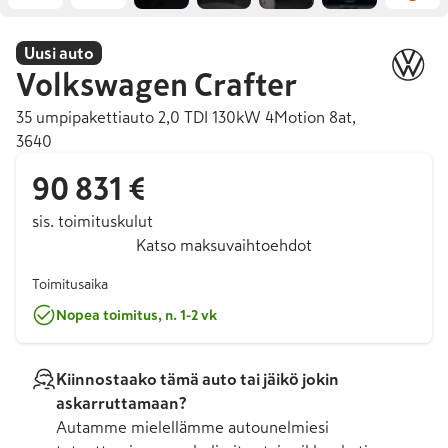
Uusi auto
Volkswagen
Crafter
35 umpipakettiauto 2,0 TDI 130kW 4Motion 8at,
3640
90 831 €
sis. toimituskulut
Katso maksuvaihtoehdot
Toimitusaika
Nopea toimitus, n. 1-2 vk
Kiinnostaako tämä auto tai jäikö jokin
askarruttamaan?
Autamme mielellämme autounelmiesi