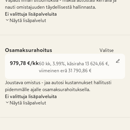
Vapaus ilman sitoumuksia - maksa autostasi kerralla ja
nauti omistajuuden täydellisestä hallinnasta.
Ei valittuja lisäpalveluita
Näytä lisäpalvelut
Osamaksurahoitus
Valitse
979,78 €/kk
60 kk, 3.99%, käsiraha 13 624,66 €,
viimeinen erä 31 790,86 €
Joustava omistus - jaa autosi kustannukset hallitusti
pidemmälle ajalle osamaksurahoituksella.
Ei valittuja lisäpalveluita
Näytä lisäpalvelut