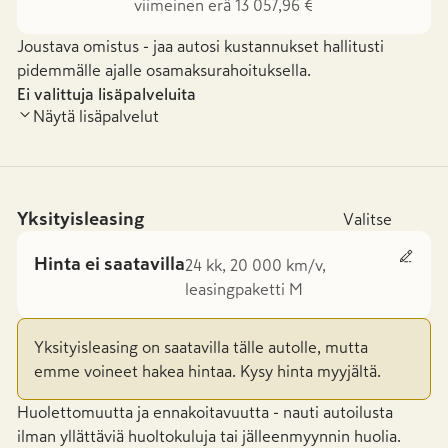
viimeinen erä 13 057,96 €
Joustava omistus - jaa autosi kustannukset hallitusti
pidemmälle ajalle osamaksurahoituksella.
Ei valittuja lisäpalveluita
Näytä lisäpalvelut
Yksityisleasing
Valitse
Hinta ei saatavilla
24 kk, 20 000 km/v,
leasingpaketti M
Yksityisleasing on saatavilla tälle autolle, mutta
emme voineet hakea hintaa. Kysy hinta myyjältä.
Huolettomuutta ja ennakoitavuutta - nauti autoilusta
ilman yllättäviä huoltokuluja tai jälleenmyynnin huolia.