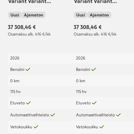
Variant Variant
Variant Variant
Comfort Edition 1,5 eTSI
Comfort Edition 1,5 eTSI
Uusi
Ajamaton
Uusi
Ajamaton
85kW (MHEV) DSG-
85kW (MHEV) DSG-
automaatti
automaatti
37 308,46 €
37 308,46 €
Osamaksu
alk. 416 €/kk
Osamaksu
alk. 416 €/kk
2026
2026
Bensiini
Bensiini
0 km
0 km
115 hv
115 hv
Etuveto
Etuveto
Automaattivaihteisto
Automaattivaihteisto
Vetokoukku
Vetokoukku