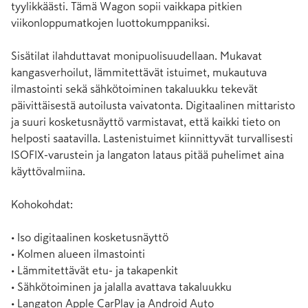
tyylikkäästi. Tämä Wagon sopii vaikkapa pitkien 
viikonloppumatkojen luottokumppaniksi.

Sisätilat ilahduttavat monipuolisuudellaan. Mukavat 
kangasverhoilut, lämmitettävät istuimet, mukautuva 
ilmastointi sekä sähkötoiminen takaluukku tekevät 
päivittäisestä autoilusta vaivatonta. Digitaalinen mittaristo 
ja suuri kosketusnäyttö varmistavat, että kaikki tieto on 
helposti saatavilla. Lastenistuimet kiinnittyvät turvallisesti 
ISOFIX-varustein ja langaton lataus pitää puhelimet aina 
käyttövalmiina.

Kohokohdat:

• Iso digitaalinen kosketusnäyttö

• Kolmen alueen ilmastointi

• Lämmitettävät etu- ja takapenkit

• Sähkötoiminen ja jalalla avattava takaluukku

• Langaton Apple CarPlay ja Android Auto
