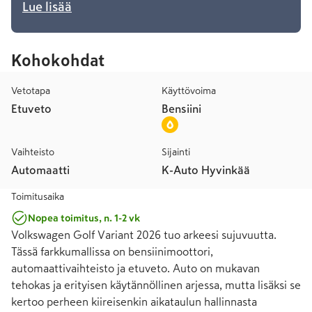
Lue lisää
Kohokohdat
Vetotapa
Käyttövoima
Etuveto
Bensiini
Vaihteisto
Sijainti
Automaatti
K-Auto Hyvinkää
Toimitusaika
Nopea toimitus, n. 1-2 vk
Volkswagen Golf Variant 2026 tuo arkeesi sujuvuutta. 
Tässä farkkumallissa on bensiinimoottori, 
automaattivaihteisto ja etuveto. Auto on mukavan 
tehokas ja erityisen käytännöllinen arjessa, mutta lisäksi se 
kertoo perheen kiireisenkin aikataulun hallinnasta 