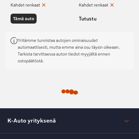
Kahdet renkaat
Kahdet renkaat
Tutustu
Tämä auto
Yritämme tunnistaa autojen ominaisuudet
automaattisesti, mutta emme aina osu täysin oikeaan.
Tarkista tarvittaessa auton tiedot myyjältä ennen
ostopäätöstä.
K-Auto yrityksenä
Mikä on K-Auto?