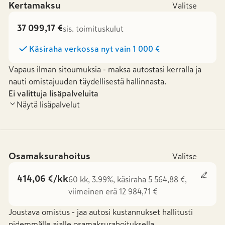
Kertamaksu
Valitse
37 099,17 €
sis. toimituskulut
Käsiraha verkossa nyt vain
1 000 €
Vapaus ilman sitoumuksia - maksa autostasi kerralla ja
nauti omistajuuden täydellisestä hallinnasta.
Ei valittuja lisäpalveluita
Näytä lisäpalvelut
Osamaksurahoitus
Valitse
414,06 €/kk
60 kk, 3.99%, käsiraha 5 564,88 €,
viimeinen erä 12 984,71 €
Joustava omistus - jaa autosi kustannukset hallitusti
pidemmälle ajalle osamaksurahoituksella.