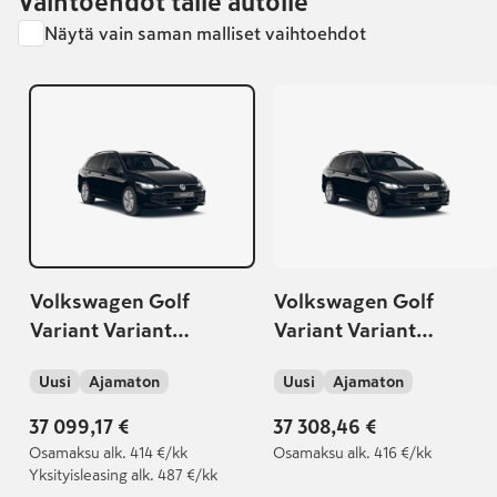
Vaihtoehdot tälle autolle
Näytä vain saman malliset vaihtoehdot
Volkswagen Golf
Volkswagen Golf
Variant Variant
Variant Variant
Comfort Edition 1,5 eTSI
Comfort Edition 1,5 eTSI
Uusi
Ajamaton
Uusi
Ajamaton
85kW (MHEV) DSG-
85kW (MHEV) DSG-
automaatti
automaatti
37 099,17 €
37 308,46 €
Osamaksu
alk. 414 €/kk
Osamaksu
alk. 416 €/kk
Yksityisleasing
alk. 487 €/kk