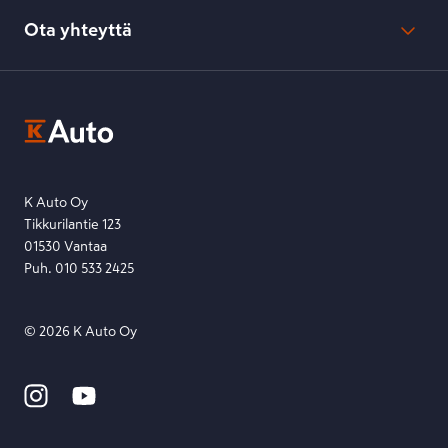
Evästeasetukset
Usein kysyttyä
Kesko-konsernin verkkoselailurekisteri
Ota yhteyttä
Saavutettavuus
K-Ryhmän evästekäytännöt
K-Auton asiakasrekisterin tietosuojaseloste
Kysymys, palaute tai jokin muu asia mielessä?
EU Data Act
Ota yhteyttä toimipisteeseen tai lähetä viesti lomakkeella.
Etsi toimipiste
Lähetä viesti
K Auto Oy
Tikkurilantie 123
01530 Vantaa
Puh. 010 533 2425
©
2026
K Auto Oy