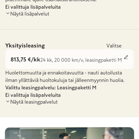
Ei valittuja lisäpalveluita
Näytä lisäpalvelut
Yksityisleasing
Valitse
813,75 €/kk
24 kk, 20 000 km/v, leasingpaketti M
Huolettomuutta ja ennakoitavuutta - nauti autoilusta
ilman yllättäviä huoltokuluja tai jälleenmyynnin huolia.
Valittu leasingpalvelu: Leasingpaketti
M
Ei valittuja lisäpalveluita
Näytä leasingpalvelut
Leasingpaketti S
Leasingpaketti