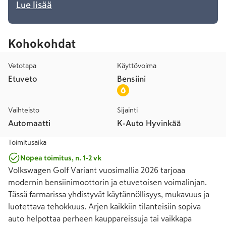
Lue lisää
Kohokohdat
Vetotapa
Käyttövoima
Etuveto
Bensiini
Vaihteisto
Sijainti
Automaatti
K-Auto Hyvinkää
Toimitusaika
Nopea toimitus, n. 1-2 vk
Volkswagen Golf Variant vuosimallia 2026 tarjoaa 
modernin bensiinimoottorin ja etuvetoisen voimalinjan. 
Tässä farmarissa yhdistyvät käytännöllisyys, mukavuus ja 
luotettava tehokkuus. Arjen kaikkiin tilanteisiin sopiva 
auto helpottaa perheen kauppareissuja tai vaikkapa 