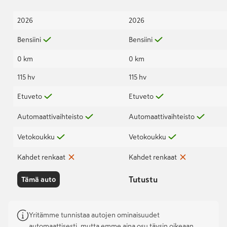
2026
2026
Bensiini
Bensiini
0 km
0 km
115 hv
115 hv
Etuveto
Etuveto
Automaattivaihteisto
Automaattivaihteisto
Vetokoukku
Vetokoukku
Kahdet renkaat
Kahdet renkaat
Tutustu
Tämä auto
Yritämme tunnistaa autojen ominaisuudet
automaattisesti, mutta emme aina osu täysin oikeaan.