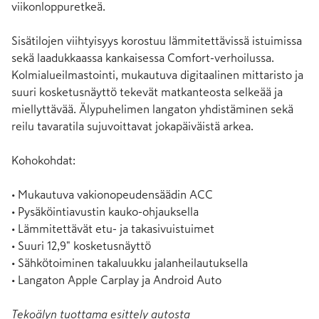
viikonloppuretkeä.

Sisätilojen viihtyisyys korostuu lämmitettävissä istuimissa 
sekä laadukkaassa kankaisessa Comfort-verhoilussa. 
Kolmialueilmastointi, mukautuva digitaalinen mittaristo ja 
suuri kosketusnäyttö tekevät matkanteosta selkeää ja 
miellyttävää. Älypuhelimen langaton yhdistäminen sekä 
reilu tavaratila sujuvoittavat jokapäiväistä arkea.

Kohokohdat:

• Mukautuva vakionopeudensäädin ACC

• Pysäköintiavustin kauko-ohjauksella

• Lämmitettävät etu- ja takasivuistuimet

• Suuri 12,9" kosketusnäyttö

• Sähkötoiminen takaluukku jalanheilautuksella

• Langaton Apple Carplay ja Android Auto
Tekoälyn tuottama esittely autosta