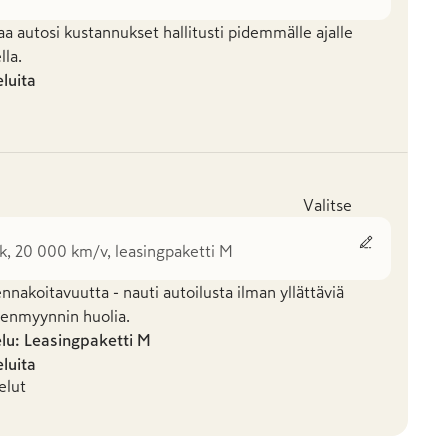
aa autosi kustannukset hallitusti pidemmälle ajalle
la.
eluita
Valitse
k, 20 000 km/v, leasingpaketti M
nakoitavuutta - nauti autoilusta ilman yllättäviä
leenmyynnin huolia.
elu: Leasingpaketti
M
eluita
elut
ti S
Leasingpaketti M
L