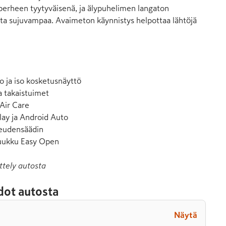
 perheen tyytyväisenä, ja älypuhelimen langaton 
sta sujuvampaa. Avaimeton käynnistys helpottaa lähtöjä 
to ja iso kosketusnäyttö

 takaistuimet

Air Care

ay ja Android Auto

eudensäädin

luukku Easy Open
ttely autosta
dot autosta
Näytä