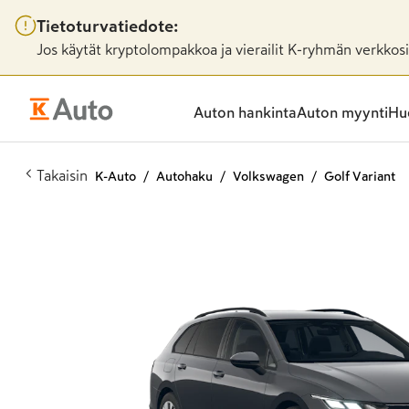
Tietoturvatiedote:
Jos käytät kryptolompakkoa ja vierailit K-ryhmän verkkosiv
Auton hankinta
Auton myynti
Huo
Takaisin
K-Auto
Autohaku
Volkswagen
Golf Variant