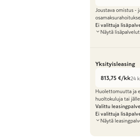
Joustava omistus - j
osamaksurahoituksel
Ei valittuja lisäpalv
Näytä lisäpalvelut
Yksityisleasing
813,75 €/kk
24 k
Huolettomuutta ja en
huoltokuluja tai jäl
Valittu leasingpalv
Ei valittuja lisäpalv
Näytä leasingpalv
Leasingpaket