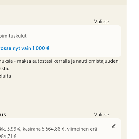
Valitse
toimituskulut
ossa nyt vain
1 000 €
uksia - maksa autostasi kerralla ja nauti omistajuuden
asta.
eluita
us
Valitse
kk, 3.99%, käsiraha 5 564,88 €, viimeinen erä
984,71 €