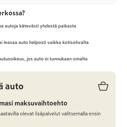
verkossa?
ma autoja kätevästi yhdestä paikasta
ai leasaa auto helposti vaikka kotisohvalta
autusoikeus, jos auto ei tunnukaan omalta
ä auto
amasi maksuvaihtoehto
atavilla olevat lisäpalvelut valitsemalla ensin