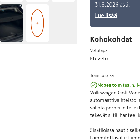
31.8.2026 asti.
Lue lisää
+
Kohokohdat
Vetotapa
Etuveto
Toimitusaika
Nopea toimitus, n. 1-
Volkswagen Golf Varian
automaattivaihteistoll
valinta perheille tai a
tekevät siitä ihanteel
Sisätiloissa nautit selk
Lämmitettävät istuimet