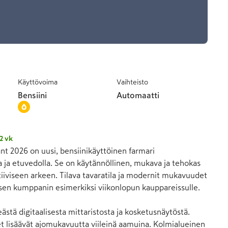
Käyttövoima
Vaihteisto
Bensiini
Automaatti
2 vk
t 2026 on uusi, bensiinikäyttöinen farmari 
a ja etuvedolla. Se on käytännöllinen, mukava ja tehokas 
ktiiviseen arkeen. Tilava tavaratila ja modernit mukavuudet 
lisen kumppanin esimerkiksi viikonlopun kauppareissulle.

eästä digitaalisesta mittaristosta ja kosketusnäytöstä. 
 lisäävät ajomukavuutta viileinä aamuina. Kolmialueinen 