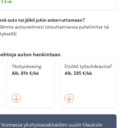
 1-2 vk
mä auto tai jäikö jokin askarruttamaan?
ämme autounelmiesi toteuttamisessa puhelimitse tai
tyksellä!
ehtoja auton hankintaan
Yksityisleasing
Etsitkö työsuhdeautoa?
Alk. 814 €/kk
Alk. 585 €/kk
 Voimassa yksityisasiakkaiden uusiin tilauksiin