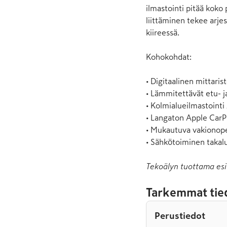
ilmastointi pitää koko
liittäminen tekee arje
kiireessä.

Kohokohdat:

• Digitaalinen mittaris
• Lämmitettävät etu- ja
• Kolmialueilmastointi 
• Langaton Apple CarPl
• Mukautuva vakionop
• Sähkötoiminen taka
Tekoälyn tuottama esi
Tarkemmat tie
Perustiedot