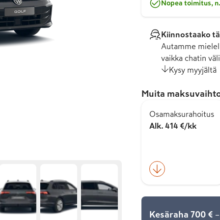
Nopea toimitus, n.
Kiinnostaako tä
Autamme mielell
vaikka chatin väli
Kysy myyjältä
Muita maksuvaihto
Osamaksurahoitus
Alk. 414 €/kk
Kesäraha 700 €
–