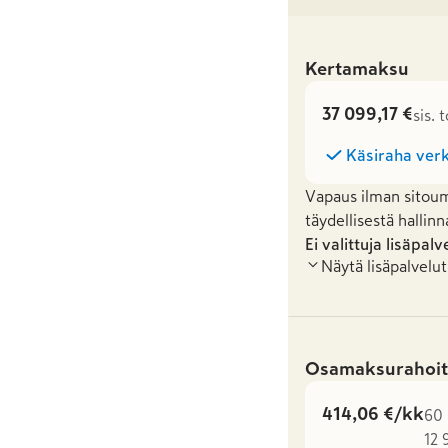
Kertamaksu
37 099,17 €
sis. 
Käsiraha verk
Vapaus ilman sitoum
täydellisestä hallinn
Ei valittuja lisäpalv
Näytä lisäpalvelut
Osamaksurahoit
414,06 €/kk
60 
12 