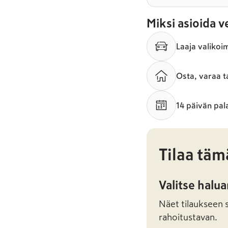
Miksi asioida 
Laaja valikoi
Osta, varaa t
14 päivän pal
Tilaa täm
Valitse halu
Näet tilaukseen sa
rahoitustavan.