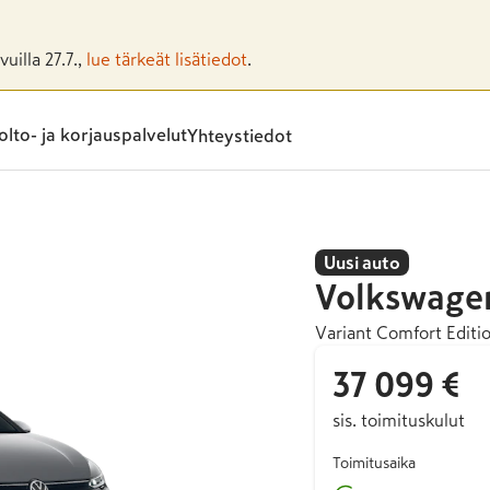
uilla 27.7.,
lue tärkeät lisätiedot
.
lto- ja korjauspalvelut
Yhteystiedot
Uusi auto
Volkswage
Variant Comfort Edit
37 099 €
sis. toimituskulut
Toimitusaika