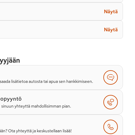
Näytä
Näytä
yyjään
saada lisätietoa autosta tai apua sen hankkimiseen.
topyyntö
e sinuun yhteyttä mahdollisimman pian.
än? Ota yhteyttä ja keskustellaan lisää!