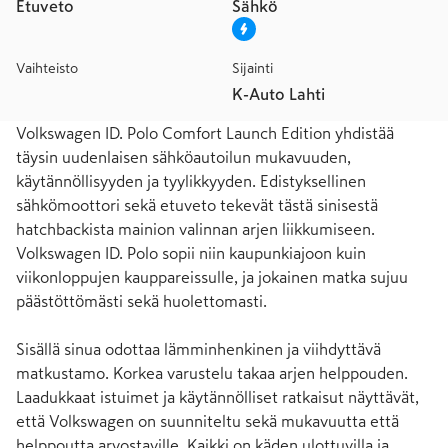
Etuveto
Sähkö
Vaihteisto
Sijainti
K-Auto Lahti
Volkswagen ID. Polo Comfort Launch Edition yhdistää 
täysin uudenlaisen sähköautoilun mukavuuden, 
käytännöllisyyden ja tyylikkyyden. Edistyksellinen 
sähkömoottori sekä etuveto tekevät tästä sinisestä 
hatchbackista mainion valinnan arjen liikkumiseen. 
Volkswagen ID. Polo sopii niin kaupunkiajoon kuin 
viikonloppujen kauppareissulle, ja jokainen matka sujuu 
päästöttömästi sekä huolettomasti.

Sisällä sinua odottaa lämminhenkinen ja viihdyttävä 
matkustamo. Korkea varustelu takaa arjen helppouden. 
Laadukkaat istuimet ja käytännölliset ratkaisut näyttävät, 
että Volkswagen on suunniteltu sekä mukavuutta että 
helppoutta arvostaville. Kaikki on käden ulottuvilla ja 