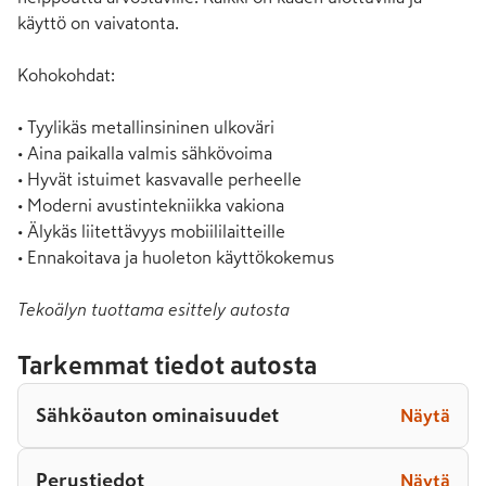
käyttö on vaivatonta.

Kohokohdat:

• Tyylikäs metallinsininen ulkoväri

• Aina paikalla valmis sähkövoima

• Hyvät istuimet kasvavalle perheelle

• Moderni avustintekniikka vakiona

• Älykäs liitettävyys mobiililaitteille

• Ennakoitava ja huoleton käyttökokemus
Tekoälyn tuottama esittely autosta
Tarkemmat tiedot autosta
Sähköauton ominaisuudet
Näytä
Perustiedot
Näytä