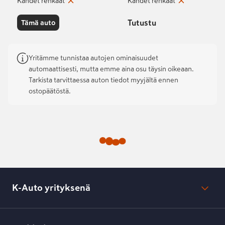
Kahdet renkaat
Kahdet renkaat
Tutustu
Tämä auto
Yritämme tunnistaa autojen ominaisuudet
automaattisesti, mutta emme aina osu täysin oikeaan.
Tarkista tarvittaessa auton tiedot myyjältä ennen
ostopäätöstä.
K-Auto yrityksenä
Mikä on K-Auto?
Lehdistötiedotteet