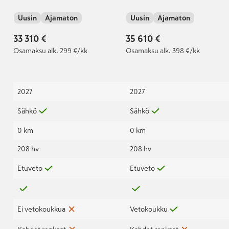
akku 52 kWh 155 kW /
Uusin
Ajamaton
Uusin
Ajamaton
211 hv 1-vaihteinen
automaattivaihteisto
33 310 €
35 610 €
Osamaksu
alk. 299 €/kk
Osamaksu
alk. 398 €/kk
2027
2027
Sähkö
Sähkö
0 km
0 km
208 hv
208 hv
Etuveto
Etuveto
Ei vetokoukkua
Vetokoukku