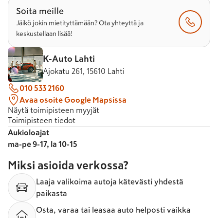
Soita meille
Jäikö jokin mietityttämään? Ota yhteyttä ja
keskustellaan lisää!
K-Auto Lahti
Ajokatu 261, 15610 Lahti
010 533 2160
Avaa osoite Google Mapsissa
Näytä toimipisteen myyjät
Toimipisteen tiedot
Aukioloajat
ma-pe 9-17, la 10-15
Miksi asioida verkossa?
Laaja valikoima autoja kätevästi yhdestä
paikasta
Osta, varaa tai leasaa auto helposti vaikka