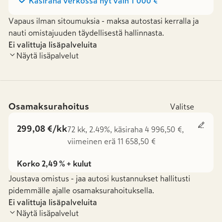
Käsiraha verkossa nyt vain
1 000 €
Vapaus ilman sitoumuksia - maksa autostasi kerralla ja
nauti omistajuuden täydellisestä hallinnasta.
Ei valittuja lisäpalveluita
Näytä lisäpalvelut
Osamaksurahoitus
Valitse
299,08 €/kk
72 kk, 2.49%, käsiraha 4 996,50 €,
viimeinen erä 11 658,50 €
Korko 2,49 % + kulut
Joustava omistus - jaa autosi kustannukset hallitusti
pidemmälle ajalle osamaksurahoituksella.
Ei valittuja lisäpalveluita
Näytä lisäpalvelut