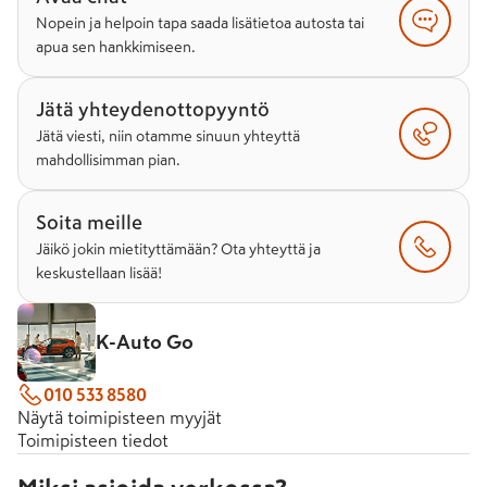
Nopein ja helpoin tapa saada lisätietoa autosta tai
apua sen hankkimiseen.
Jätä yhteydenottopyyntö
Jätä viesti, niin otamme sinuun yhteyttä
mahdollisimman pian.
Soita meille
Jäikö jokin mietityttämään? Ota yhteyttä ja
keskustellaan lisää!
K-Auto Go
010 533 8580
Näytä toimipisteen myyjät
Toimipisteen tiedot