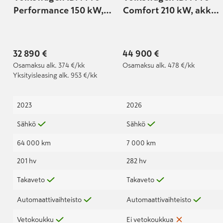
Performance 150 kW,
Comfort 210 kW, akku
akku 77 kWh
77 kWh | Tehdastakuu
voimassa: 30.12.2027
saakka | SOH: 100% |
32 890 €
44 900 €
Osamaksu
alk. 374 €/kk
Osamaksu
alk. 478 €/kk
Yksityisleasing
alk. 953 €/kk
2023
2026
Sähkö
Sähkö
64 000 km
7 000 km
201 hv
282 hv
Takaveto
Takaveto
Automaattivaihteisto
Automaattivaihteisto
Vetokoukku
Ei vetokoukkua