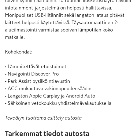
talven kylmiin aamuihin. 10 tuuman kosketusnäytön avulla 
infotainment-järjestelmä on helposti hallittavissa. 
Monipuoliset USB-liitännät sekä langaton lataus pitävät 
laitteet helposti käytettävissä. Täysautomaattinen 2-
alueilmastointi varmistaa sopivan lämpötilan koko 
matkalle.

Kohokohdat:

• Lämmitettävät etuistuimet

• Navigointi Discover Pro

• Park Assist pysäköintiavustin

• ACC mukautuva vakionopeudensäädin

• Langaton Apple Carplay ja Android Auto

• Sähköinen vetokoukku yhdistelmävakautuksella
Tekoälyn tuottama esittely autosta
Tarkemmat tiedot autosta