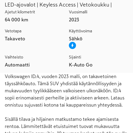
LED-ajovalot | Keyless Access | Vetokoukku |
Ajetut kilometrit
Vuosimalli
64 000 km
2023
Vetotapa
Käyttövoima
Takaveto
Sähkö
Vaihteisto
Sijainti
Automaatti
K-Auto Go
Volkswagen ID.4, vuoden 2023 malli, on takavetoinen 
täyssähköauto. Tämä SUV yhdistää käytännöllisyyden ja 
mukavuuden tyylikkääseen valkoiseen ulkonäköön. ID.4 
sopii erinomaisesti perheille ja aktiiviseen arkeen. Lataus 
onnistuu sujuvasti kotona tai kauppareissun yhteydessä.

Sisällä tilava ja hiljainen matkustamo tekee ajamisesta 
rentoa. Lämmitettävät etuistuimet tuovat mukavuutta 