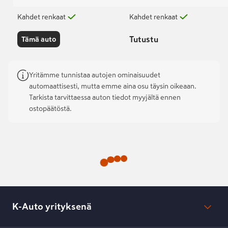
Kahdet renkaat
Kahdet renkaat
Tutustu
Tämä auto
Yritämme tunnistaa autojen ominaisuudet
automaattisesti, mutta emme aina osu täysin oikeaan.
Tarkista tarvittaessa auton tiedot myyjältä ennen
ostopäätöstä.
K-Auto yrityksenä