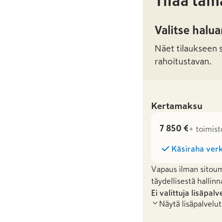
Tilaa täm
Valitse halu
Näet tilaukseen sa
rahoitustavan.
Kertamaksu
7 850 €
+ toimist
Käsiraha verk
Vapaus ilman sitoum
täydellisestä hallinn
Ei valittuja lisäpalv
Näytä lisäpalvelut