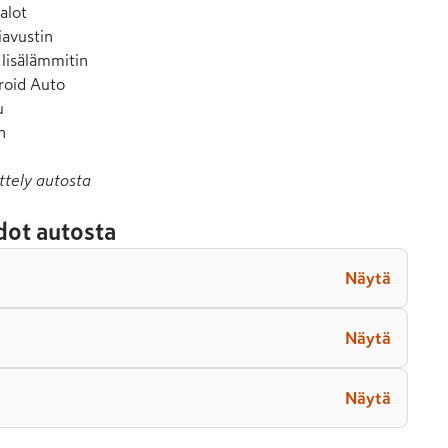
lot

avustin

lisälämmitin

roid Auto



n
ttely autosta
dot autosta
Näytä
Näytä
Näytä