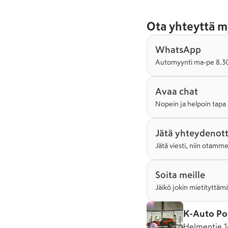
Ota yhteyttä m
WhatsApp
Automyynti ma-pe 8.30-
Avaa chat
Nopein ja helpoin tapa 
Jätä yhteydenot
Jätä viesti, niin otamm
Soita meille
Jäikö jokin mietityttämä
K-Auto Po
Helmentie 1