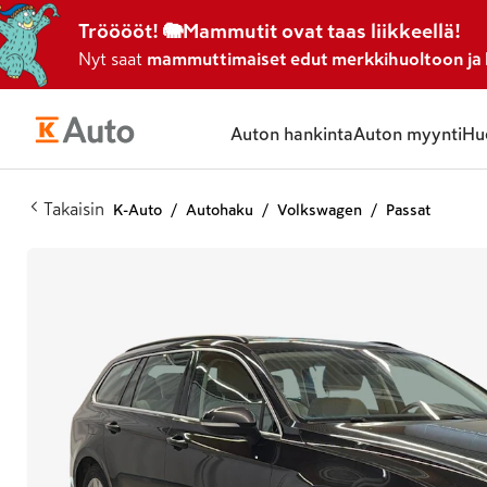
Trööööt! 🐘Mammutit ovat taas liikkeellä!
Nyt saat
mammuttimaiset edut merkkihuoltoon ja l
Auton hankinta
Auton myynti
Huo
Takaisin
K-Auto
Autohaku
Volkswagen
Passat