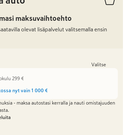
ä auto
amasi maksuvaihtoehto
atavilla olevat lisäpalvelut valitsemalla ensin
Valitse
okulu 299 €
ossa nyt vain
1 000 €
uksia - maksa autostasi kerralla ja nauti omistajuuden
asta.
eluita