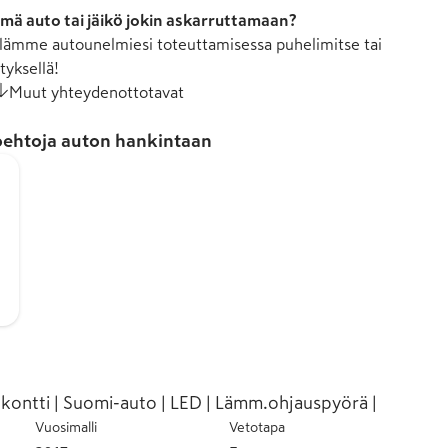
mä auto tai jäikö jokin askarruttamaan?
ämme autounelmiesi toteuttamisessa puhelimitse tai
tyksellä!
Muut yhteydenottotavat
ehtoja auton hankintaan
 kontti | Suomi-auto | LED | Lämm.ohjauspyörä |
Vuosimalli
Vetotapa