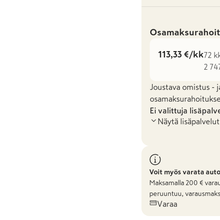
Osamaksurahoit
113,33 €/kk
72 k
2 74
Joustava omistus - j
osamaksurahoituksel
Ei valittuja lisäpalv
Näytä lisäpalvelut
Voit myös varata aut
Maksamalla
200
€ varau
peruuntuu, varausmaks
Varaa