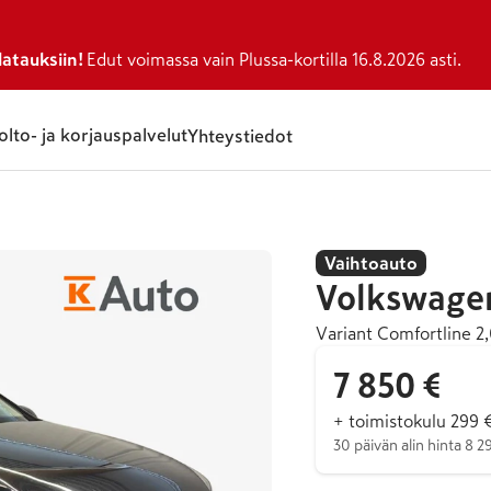
atauksiin!
Edut voimassa vain Plussa-kortilla 16.8.2026 asti.
lto- ja korjauspalvelut
Yhteystiedot
Vaihtoauto
Volkswage
Variant Comfortline 2
7 850 €
+ toimistokulu 299 
30 päivän alin hinta 8 2