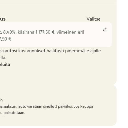
us
Valitse
k, 8.49%, käsiraha 1 177,50 €, viimeinen erä
7,50 €
aa autosi kustannukset hallitusti pidemmälle ajalle
la.
eluita
on
smaksun, auto varataan sinulle 3 päiväksi. Jos kauppa
u palautetaan.