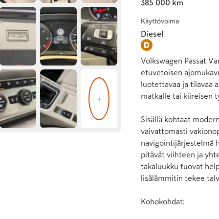
385 000 km
Käyttövoima
Diesel
Volkswagen Passat Vari
etuvetoisen ajomukavuu
luotettavaa ja tilavaa
matkalle tai kiireisen 
+
Sisällä kohtaat modern
vaivattomasti vakionop
navigointijärjestelmä 
pitävät viihteen ja yh
takaluukku tuovat helppo
lisälämmitin tekee talv
Kohokohdat:
