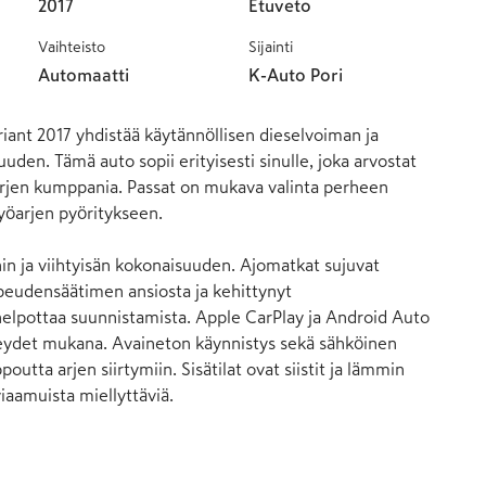
2017
Etuveto
Vaihteisto
Sijainti
Automaatti
K-Auto Pori
ant 2017 yhdistää käytännöllisen dieselvoiman ja 
den. Tämä auto sopii erityisesti sinulle, joka arvostat 
 arjen kumppania. Passat on mukava valinta perheen 
työarjen pyöritykseen.

in ja viihtyisän kokonaisuuden. Ajomatkat sujuvat 
eudensäätimen ansiosta ja kehittynyt 
helpottaa suunnistamista. Apple CarPlay ja Android Auto 
teydet mukana. Avaineton käynnistys sekä sähköinen 
utta arjen siirtymiin. Sisätilat ovat siistit ja lämmin 
iaamuista miellyttäviä.
