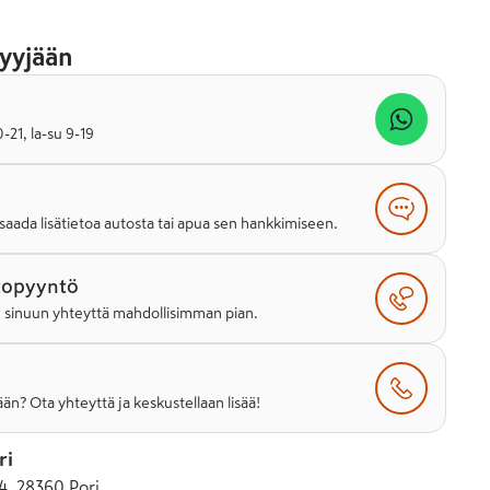
yyjään
21, la-su 9-19
saada lisätietoa autosta tai apua sen hankkimiseen.
topyyntö
e sinuun yhteyttä mahdollisimman pian.
än? Ota yhteyttä ja keskustellaan lisää!
ri
4, 28360 Pori