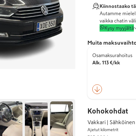
Kiinnostaako tä
Autamme mielell
vaikka chatin väli
Kysy myyjältä
Muita maksuvaihto
Osamaksurahoitus
Alk. 113 €/kk
Kohokohdat
Vakkari | Sähköinen
Ajetut kilometrit