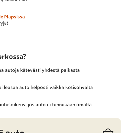
le Mapsissa
yjät
verkossa?
ma autoja kätevästi yhdestä paikasta
ai leasaa auto helposti vaikka kotisohvalta
autusoikeus, jos auto ei tunnukaan omalta