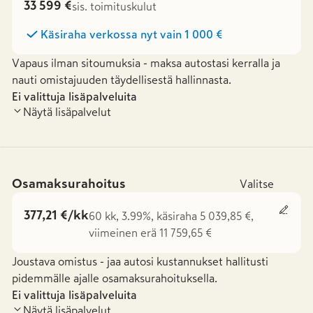
33 599 €
sis. toimituskulut
Käsiraha verkossa nyt vain
1 000 €
Vapaus ilman sitoumuksia - maksa autostasi kerralla ja
nauti omistajuuden täydellisestä hallinnasta.
Ei valittuja lisäpalveluita
Näytä lisäpalvelut
Osamaksurahoitus
Valitse
377,21 €/kk
60 kk, 3.99%, käsiraha 5 039,85 €,
viimeinen erä 11 759,65 €
Joustava omistus - jaa autosi kustannukset hallitusti
pidemmälle ajalle osamaksurahoituksella.
Ei valittuja lisäpalveluita
Näytä lisäpalvelut