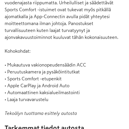
vuodenajasta riippumatta. Urheilulliset ja säädettävät 
Sports Comfort -istuimet ovat tukevat myös pitkällä 
ajomatkalla ja App-Connectin avulla pidät yhteytesi 
moitteettomana ilman johtoja. Panostukset 
turvallisuuteen kuten laajat turvatyynyt ja 
ajonvakavuustoiminnot kuuluvat tähän kokonaisuuteen.

Kohokohdat:

• Mukautuva vakionopeudensäädin ACC

• Peruutuskamera ja pysäköintitutkat

• Sports Comfort -etupenkit

• Apple CarPlay ja Android Auto

• Automaattinen kaksialueilmastointi

• Laaja turvavarustelu
Tekoälyn tuottama esittely autosta
Tarkemmat tiedot autosta