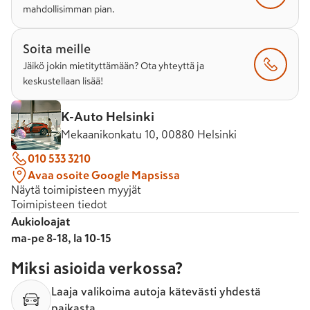
mahdollisimman pian.
Soita meille
Jäikö jokin mietityttämään? Ota yhteyttä ja
keskustellaan lisää!
K-Auto Helsinki
Mekaanikonkatu 10, 00880 Helsinki
010 533 3210
Avaa osoite Google Mapsissa
Näytä toimipisteen myyjät
Toimipisteen tiedot
Aukioloajat
ma-pe 8-18, la 10-15
Miksi asioida verkossa?
Laaja valikoima autoja kätevästi yhdestä
paikasta