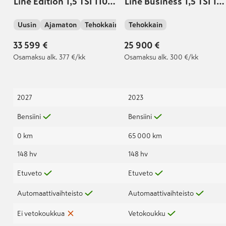
Line Edition 1,5 TSI 110
Line Business 1,5 TSI 110
kW EVO DSG-
kW DSG-automaatti
Uusin
Ajamaton
Tehokkain
Tehokkain
automaatti
33 599 €
25 900 €
Osamaksu
alk. 377 €/kk
Osamaksu
alk. 300 €/kk
2027
2023
Bensiini
Bensiini
0 km
65 000 km
148 hv
148 hv
Etuveto
Etuveto
Automaattivaihteisto
Automaattivaihteisto
Ei vetokoukkua
Vetokoukku