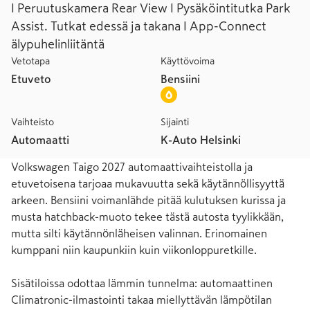
I Peruutuskamera Rear View I Pysäköintitutka Park
Assist. Tutkat edessä ja takana I App-Connect
älypuhelinliitäntä
Vetotapa
Käyttövoima
Etuveto
Bensiini
Vaihteisto
Sijainti
Automaatti
K-Auto Helsinki
Volkswagen Taigo 2027 automaattivaihteistolla ja 
etuvetoisena tarjoaa mukavuutta sekä käytännöllisyyttä 
arkeen. Bensiini voimanlähde pitää kulutuksen kurissa ja 
musta hatchback-muoto tekee tästä autosta tyylikkään, 
mutta silti käytännönläheisen valinnan. Erinomainen 
kumppani niin kaupunkiin kuin viikonloppuretkille.

Sisätiloissa odottaa lämmin tunnelma: automaattinen 
Climatronic-ilmastointi takaa miellyttävän lämpötilan 