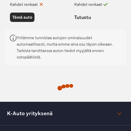
Kahdet renkaat
Kahdet renkaat
Tutustu
Tämä auto
Yritämme tunnistaa autojen ominaisuudet
automaattisesti, mutta emme aina osu täysin oikeaan.
Tarkista tarvittaessa auton tiedot myyjältä ennen
ostopäätöstä.
K-Auto yrityksenä
Mikä on K-Auto?