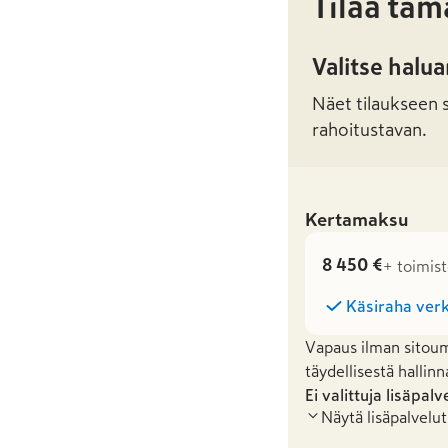
Tilaa täm
Valitse halu
Näet tilaukseen sa
rahoitustavan.
Kertamaksu
8 450 €
+ toimis
Käsiraha verk
Vapaus ilman sitoum
täydellisestä hallinn
Ei valittuja lisäpalv
Näytä lisäpalvelut