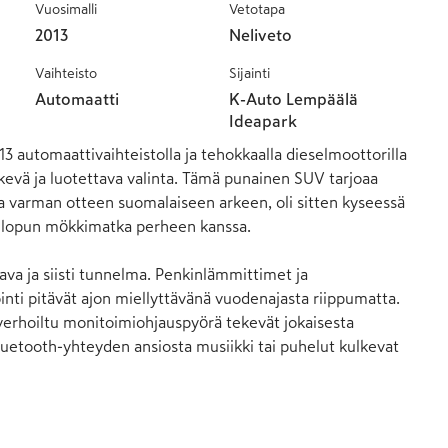
Vuosimalli
Vetotapa
2013
Neliveto
Vaihteisto
Sijainti
Automaatti
K-Auto Lempäälä
Ideapark
 automaattivaihteistolla ja tehokkaalla dieselmoottorilla 
rkevä ja luotettava valinta. Tämä punainen SUV tarjoaa 
 varman otteen suomalaiseen arkeen, oli sitten kyseessä 
onlopun mökkimatka perheen kanssa.

ava ja siisti tunnelma. Penkinlämmittimet ja 
nti pitävät ajon miellyttävänä vuodenajasta riippumatta. 
erhoiltu monitoimiohjauspyörä tekevät jokaisesta 
luetooth-yhteyden ansiosta musiikki tai puhelut kulkevat 