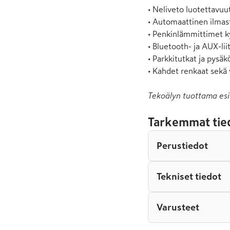
• Neliveto luotettavuu
• Automaattinen ilmast
• Penkinlämmittimet ky
• Bluetooth- ja AUX-lii
• Parkkitutkat ja pysäkö
• Kahdet renkaat sekä
Tekoälyn tuottama esi
Tarkemmat tie
Perustiedot
Tekniset tiedot
Varusteet