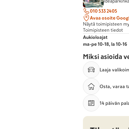
Ideaparkink
010 533 2405
Avaa osoite Goog
Näytä toimipisteen my
Toimipisteen tiedot
Aukioloajat
ma-pe 10-18, la 10-16
Miksi asioida 
Laaja valikoi
Osta, varaa t
14 päivän pal