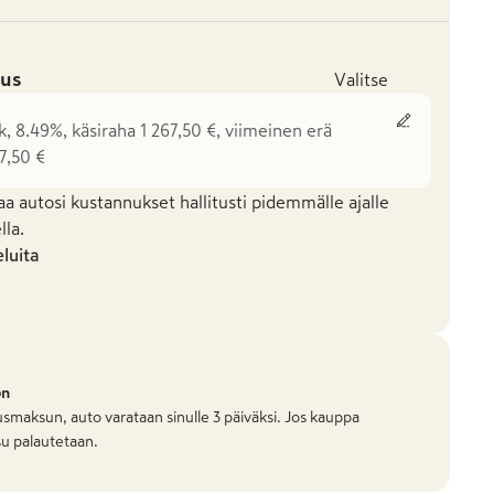
us
Valitse
k, 8.49%, käsiraha 1 267,50 €, viimeinen erä
7,50 €
aa autosi kustannukset hallitusti pidemmälle ajalle
la.
eluita
on
smaksun, auto varataan sinulle 3 päiväksi. Jos kauppa
u palautetaan.