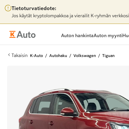
Tietoturvatiedote:
Jos käytät kryptolompakkoa ja vierailit K-ryhmän verkkosiv
Auton hankinta
Auton myynti
Huo
Takaisin
K-Auto
Autohaku
Volkswagen
Tiguan