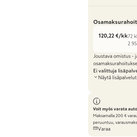
Osamaksurahoit
120,22 €/kk
72 k
2 95
Joustava omistus - j
osamaksurahoituksel
Ei valittuja lisäpalv
Näytä lisäpalvelut
Voit myös varata aut
Maksamalla
200
€ varau
peruuntuu, varausmaks
Varaa