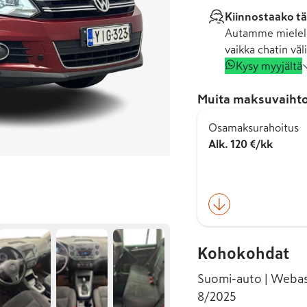
Kiinnostaako tä
Autamme mielell
vaikka chatin väli
Kysy myyjältä
Muita maksuvaihto
Osamaksurahoitus
Alk. 120 €/kk
Kohokohdat
Suomi-auto | Webast
8/2025