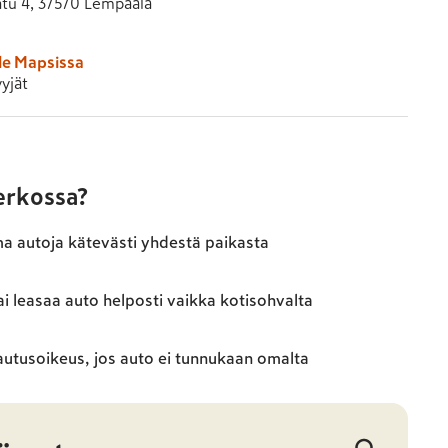
atu 4, 37570 Lempäälä
le Mapsissa
yjät
verkossa?
ma autoja kätevästi yhdestä paikasta
ai leasaa auto helposti vaikka kotisohvalta
autusoikeus, jos auto ei tunnukaan omalta