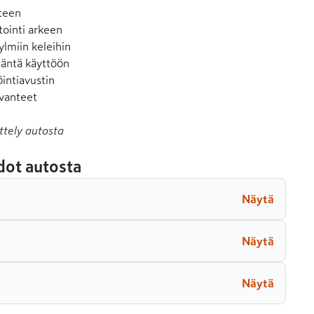
teen

ointi arkeen

lmiin keleihin

täntä käyttöön

intiavustin

 vanteet
ttely autosta
dot autosta
Näytä
Näytä
Näytä