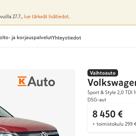
uilla 27.7.,
lue tärkeät lisätiedot
.
lto- ja korjauspalvelut
Yhteystiedot
Vaihtoauto
Volkswage
Sport & Style 2,0 TD
DSG-aut
8 450 €
+ toimistokulu 299 