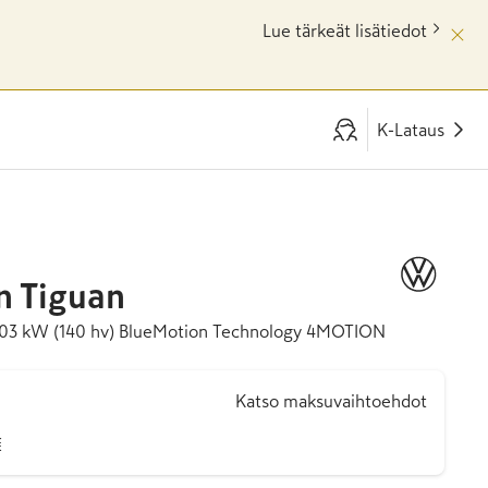
Lue tärkeät lisätiedot
K-Lataus
n
Tiguan
I 103 kW (140 hv) BlueMotion Technology 4MOTION
Katso maksuvaihtoehdot
€