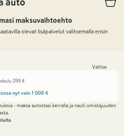
ä auto
amasi maksuvaihtoehto
atavilla olevat lisäpalvelut valitsemalla ensin
Valitse
tokulu 299 €
ossa nyt vain
1 000 €
uksia - maksa autostasi kerralla ja nauti omistajuuden
asta.
eluita