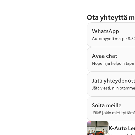
Ota yhteyttä m
WhatsApp
Automyynti ma-pe 8.30-
Avaa chat
Nopein ja helpoin tapa 
Jätä yhteydenot
Jätä viesti, niin otamm
Soita meille
Jäikö jokin mietityttämä
K-Auto Le