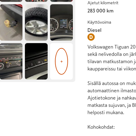
Ajetut kilometrit
283 000 km
Käyttövoima
Diesel
Volkswagen Tiguan 2013
sekä nelivedolla on jä
+
tilavan matkustamon ja
kauppareissu tai viik
Sisällä autossa on muk
automaattinen ilmastoi
Ajotietokone ja nahkav
matkasta sujuvan, ja B
helposti mukana.

Kohokohdat:
