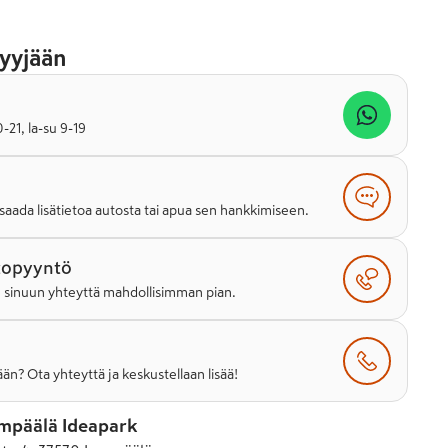
yyjään
21, la-su 9-19
saada lisätietoa autosta tai apua sen hankkimiseen.
topyyntö
e sinuun yhteyttä mahdollisimman pian.
än? Ota yhteyttä ja keskustellaan lisää!
mpäälä Ideapark