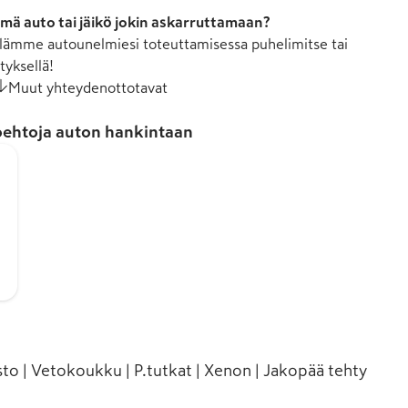
mä auto tai jäikö jokin askarruttamaan?
ämme autounelmiesi toteuttamisessa puhelimitse tai
tyksellä!
Muut yhteydenottotavat
ehtoja auton hankintaan
o | Vetokoukku | P.tutkat | Xenon | Jakopää tehty