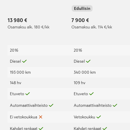
kW (150 hv) DSG-
kW (110 hv) DSG-
Edullisin
automaatti
automaatti
13 980 €
7 900 €
Osamaksu
alk. 180 €/kk
Osamaksu
alk. 114 €/kk
2016
2016
Diesel
Diesel
193 000 km
340 000 km
148 hv
109 hv
Etuveto
Etuveto
Automaattivaihteisto
Automaattivaihteisto
Ei vetokoukkua
Vetokoukku
Kahdet renkaat
Kahdet renkaat