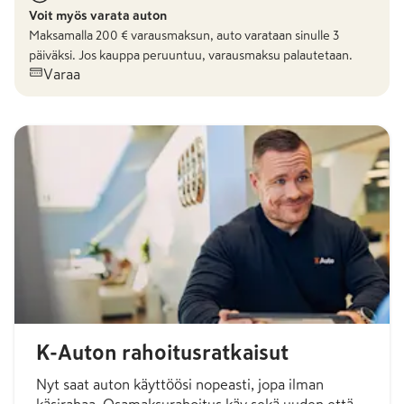
Voit myös varata auton
Maksamalla
200
€ varausmaksun, auto varataan sinulle 3
päiväksi. Jos kauppa peruuntuu, varausmaksu palautetaan.
Varaa
K-Auton rahoitusratkaisut
Nyt saat auton käyttöösi nopeasti, jopa ilman