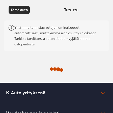
Tutustu
Tämä auto
Yritämme tunnistaa autojen ominaisuudet
automaattisesti, mutta emme aina osu täysin oikeaan.
Tarkista tarvittaessa auton tiedot myyjältä ennen
ostopäätöstä.
K-Auto yrityksenä
Mikä on K-Auto?
Lehdistötiedotteet