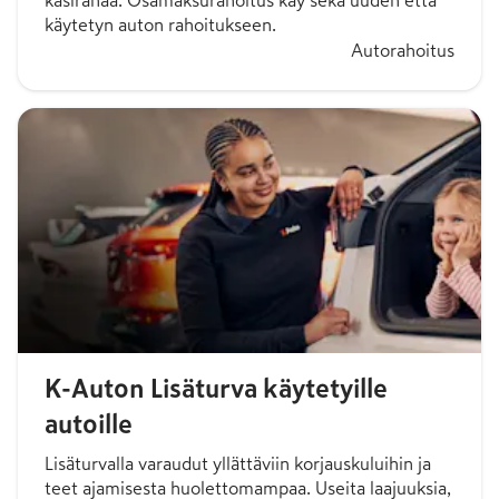
käsirahaa. Osamaksurahoitus käy sekä uuden että
käytetyn auton rahoitukseen.
Autorahoitus
K-Auton Lisäturva käytetyille
autoille
Lisäturvalla varaudut yllättäviin korjauskuluihin ja
teet ajamisesta huolettomampaa. Useita laajuuksia,