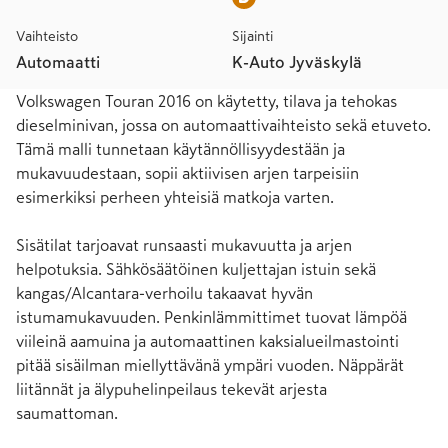
Vaihteisto
Sijainti
Automaatti
K-Auto Jyväskylä
Volkswagen Touran 2016 on käytetty, tilava ja tehokas 
dieselminivan, jossa on automaattivaihteisto sekä etuveto. 
Tämä malli tunnetaan käytännöllisyydestään ja 
mukavuudestaan, sopii aktiivisen arjen tarpeisiin 
esimerkiksi perheen yhteisiä matkoja varten.

Sisätilat tarjoavat runsaasti mukavuutta ja arjen 
helpotuksia. Sähkösäätöinen kuljettajan istuin sekä 
kangas/Alcantara-verhoilu takaavat hyvän 
istumamukavuuden. Penkinlämmittimet tuovat lämpöä 
viileinä aamuina ja automaattinen kaksialueilmastointi 
pitää sisäilman miellyttävänä ympäri vuoden. Näppärät 
liitännät ja älypuhelinpeilaus tekevät arjesta 
saumattoman. 
