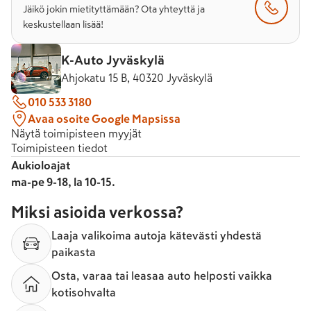
Jäikö jokin mietityttämään? Ota yhteyttä ja
keskustellaan lisää!
K-Auto Jyväskylä
Ahjokatu 15 B, 40320 Jyväskylä
010 533 3180
Avaa osoite Google Mapsissa
Näytä toimipisteen myyjät
Toimipisteen tiedot
Aukioloajat
ma-pe 9-18, la 10-15.
Miksi asioida verkossa?
Laaja valikoima autoja kätevästi yhdestä
paikasta
Osta, varaa tai leasaa auto helposti vaikka
kotisohvalta