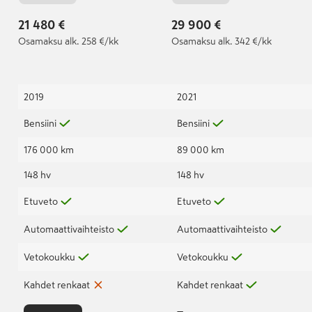
automaatti
21 480 €
29 900 €
Osamaksu
alk. 258 €/kk
Osamaksu
alk. 342 €/kk
2019
2021
Bensiini
Bensiini
176 000 km
89 000 km
148 hv
148 hv
Etuveto
Etuveto
Automaattivaihteisto
Automaattivaihteisto
Vetokoukku
Vetokoukku
Kahdet renkaat
Kahdet renkaat