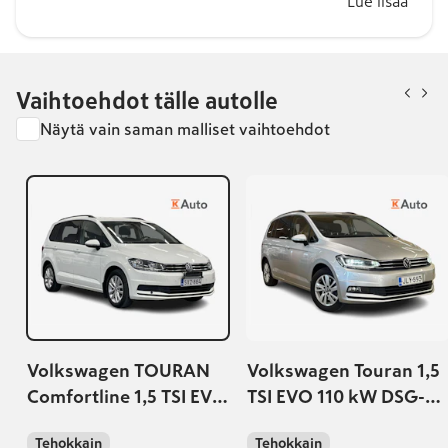
Lue lisää
Vaihtoehdot tälle autolle
Näytä vain saman malliset vaihtoehdot
Volkswagen TOURAN
Volkswagen Touran 1,5
Comfortline 1,5 TSI EVO
TSI EVO 110 kW DSG-
110 kW (150 hv) DSG-
automaatti
Tehokkain
Tehokkain