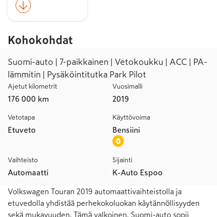
Kohokohdat
Suomi-auto | 7-paikkainen | Vetokoukku | ACC | PA-
lämmitin | Pysäköintitutka Park Pilot
Ajetut kilometrit
Vuosimalli
176 000 km
2019
Vetotapa
Käyttövoima
Etuveto
Bensiini
Vaihteisto
Sijainti
Automaatti
K-Auto Espoo
Volkswagen Touran 2019 automaattivaihteistolla ja 
etuvedolla yhdistää perhekokoluokan käytännöllisyyden 
sekä mukavuuden. Tämä valkoinen, Suomi-auto sopii 