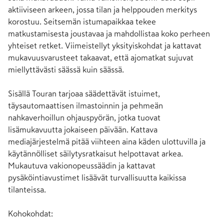
aktiiviseen arkeen, jossa tilan ja helppouden merkitys 
korostuu. Seitsemän istumapaikkaa tekee 
matkustamisesta joustavaa ja mahdollistaa koko perheen 
yhteiset retket. Viimeistellyt yksityiskohdat ja kattavat 
mukavuusvarusteet takaavat, että ajomatkat sujuvat 
miellyttävästi säässä kuin säässä. 

Sisällä Touran tarjoaa säädettävät istuimet, 
täysautomaattisen ilmastoinnin ja pehmeän 
nahkaverhoillun ohjauspyörän, jotka tuovat 
lisämukavuutta jokaiseen päivään. Kattava 
mediajärjestelmä pitää viihteen aina käden ulottuvilla ja 
käytännölliset säilytysratkaisut helpottavat arkea. 
Mukautuva vakionopeussäädin ja kattavat 
pysäköintiavustimet lisäävät turvallisuutta kaikissa 
tilanteissa.

Kohokohdat:
