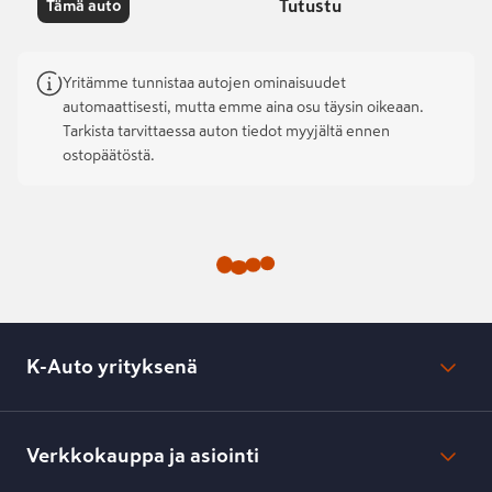
Tutustu
Tämä auto
Yritämme tunnistaa autojen ominaisuudet
automaattisesti, mutta emme aina osu täysin oikeaan.
Tarkista tarvittaessa auton tiedot myyjältä ennen
ostopäätöstä.
K-Auto yrityksenä
Mikä on K-Auto?
Lehdistötiedotteet
Verkkokauppa ja asiointi
Toimipisteiden yhteystiedot