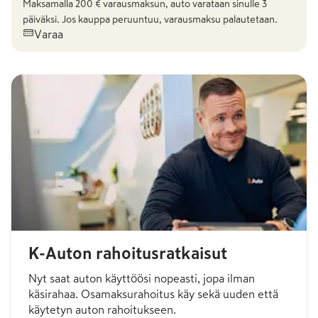
Maksamalla
200
€ varausmaksun, auto varataan sinulle 3
päiväksi. Jos kauppa peruuntuu, varausmaksu palautetaan.
Varaa
K-Auton rahoitusratkaisut
Nyt saat auton käyttöösi nopeasti, jopa ilman
käsirahaa. Osamaksurahoitus käy sekä uuden että
käytetyn auton rahoitukseen.