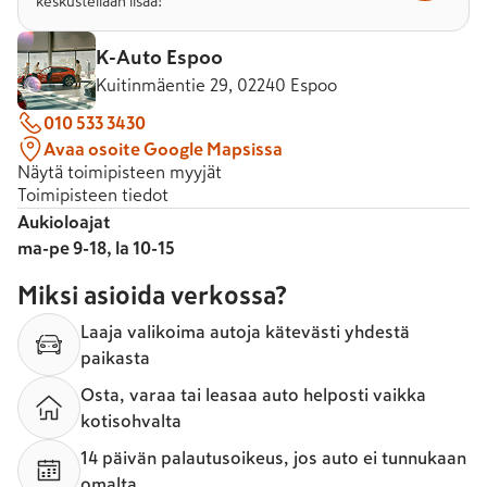
keskustellaan lisää!
K-Auto Espoo
Kuitinmäentie 29, 02240 Espoo
010 533 3430
Avaa osoite Google Mapsissa
Näytä toimipisteen myyjät
Toimipisteen tiedot
Aukioloajat
ma-pe 9-18, la 10-15
Miksi asioida verkossa?
Laaja valikoima autoja kätevästi yhdestä
paikasta
Osta, varaa tai leasaa auto helposti vaikka
kotisohvalta
14 päivän palautusoikeus, jos auto ei tunnukaan
omalta