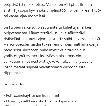
työpäivä tai mökkireissu. Valkoinen väri pitää ilmeen 
siistinä ja sopii hyvin joka ympäristöön, olipa liikkeellä työ- 
tai vapaa-ajan merkeissä. 

Sisätilojen ratkaisut on suunniteltu kuljettajan arkea 
helpottamaan. Lämmitettävä istuin ja säädettävä 
ristiseläntuki tuovat ajomukavuutta vaihtelevissa keleissä. 
Vakionopeudensäädin tukee rennompaa matkantekoa ja 
radio sekä Bluetooth-puhelinyhteys pitävät sinut 
yhdistettynä esimerkiksi työasioihin. Ilmastointi ja 
sähkötoiminnot nostavat ajokokemuksen nykytasolle, 
joten matkat sujuvat vaivattomasti vuodenajasta 
riippumatta. 

Kohokohdat:

• Polttoainekäyttöinen lisälämmitin

• Lämmityksellä varustettu kuljettajan istuin
