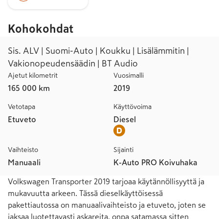
Kohokohdat
Sis. ALV | Suomi-Auto | Koukku | Lisälämmitin |
Vakionopeudensäädin | BT Audio
Ajetut kilometrit
Vuosimalli
165 000 km
2019
Vetotapa
Käyttövoima
Etuveto
Diesel
Vaihteisto
Sijainti
Manuaali
K-Auto PRO Koivuhaka
Volkswagen Transporter 2019 tarjoaa käytännöllisyyttä ja 
mukavuutta arkeen. Tässä dieselkäyttöisessä 
pakettiautossa on manuaalivaihteisto ja etuveto, joten se 
jaksaa luotettavasti askareita, onpa satamassa sitten 