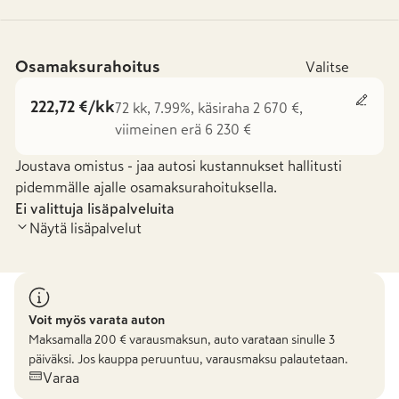
Osamaksurahoitus
Valitse
222,72 €/kk
72 kk, 7.99%, käsiraha 2 670 €,
viimeinen erä 6 230 €
Joustava omistus - jaa autosi kustannukset hallitusti
pidemmälle ajalle osamaksurahoituksella.
Ei valittuja lisäpalveluita
Näytä lisäpalvelut
Voit myös varata auton
Maksamalla
200
€ varausmaksun, auto varataan sinulle 3
päiväksi. Jos kauppa peruuntuu, varausmaksu palautetaan.
Varaa