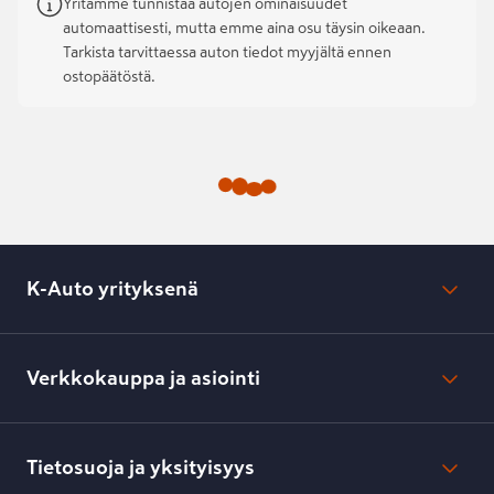
Yritämme tunnistaa autojen ominaisuudet
automaattisesti, mutta emme aina osu täysin oikeaan.
Tarkista tarvittaessa auton tiedot myyjältä ennen
ostopäätöstä.
K-Auto yrityksenä
Mikä on K-Auto?
Lehdistötiedotteet
Verkkokauppa ja asiointi
Toimipisteiden yhteystiedot
Työpaikat
Tilaus- ja toimitusehdot
Kesko.fi
Toimitustavat ja -kulut
Tietosuoja ja yksityisyys
Verkkokaupan peruuttamisilmoitus