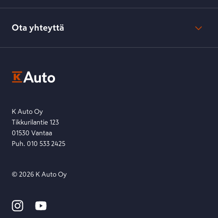
Verkkokaupan peruuttamisohjeet
Evästeasetukset
Usein kysyttyä
Kesko-konsernin verkkoselailurekisteri
Ota yhteyttä
Saavutettavuus
K-Ryhmän evästekäytännöt
K-Auton asiakasrekisterin tietosuojaseloste
Kysymys, palaute tai jokin muu asia mielessä?
EU Data Act
Ota yhteyttä toimipisteeseen tai lähetä viesti lomakkeella.
Etsi toimipiste
Lähetä viesti
K Auto Oy
Tikkurilantie 123
01530 Vantaa
Puh. 010 533 2425
©
2026
K Auto Oy