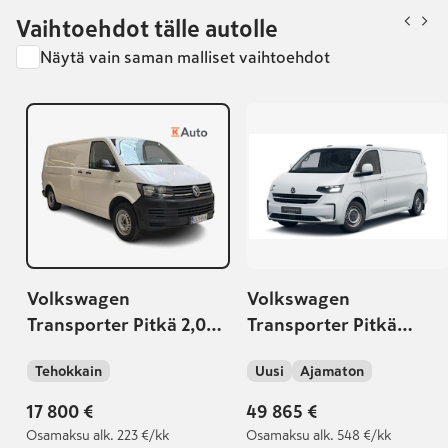
Vaihtoehdot tälle autolle
Näytä vain saman malliset vaihtoehdot
Volkswagen
Volkswagen
Transporter Pitkä 2,0
Transporter Pitkä
TDI 84 kW 3000kg PRO
umpipakettiauto 2,0
Tehokkain
Uusi
Ajamaton
TDI 81 kW, Manuaali
17 800 €
49 865 €
Osamaksu
alk. 223 €/kk
Osamaksu
alk. 548 €/kk