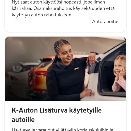
Nyt saat auton käyttöösi nopeasti, jopa ilman
käsirahaa. Osamaksurahoitus käy sekä uuden että
käytetyn auton rahoitukseen.
Autorahoitus
K-Auton Lisäturva käytetyille
autoille
Lisäturvalla varaudut yllättäviin korjauskuluihin ja