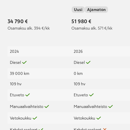
TDI 81 kW Der Klassiker
umpipakettiauto 2,0
Uusi
Ajamaton
T6.1
TDI 81 kW, Manuaali
34 790 €
51 980 €
Osamaksu
alk. 394 €/kk
Osamaksu
alk. 571 €/kk
2024
2026
Diesel
Diesel
39 000 km
0 km
109 hv
109 hv
Etuveto
Etuveto
Manuaalivaihteisto
Manuaalivaihteisto
Vetokoukku
Vetokoukku
Kahdet renkaat
Kahdet renkaat