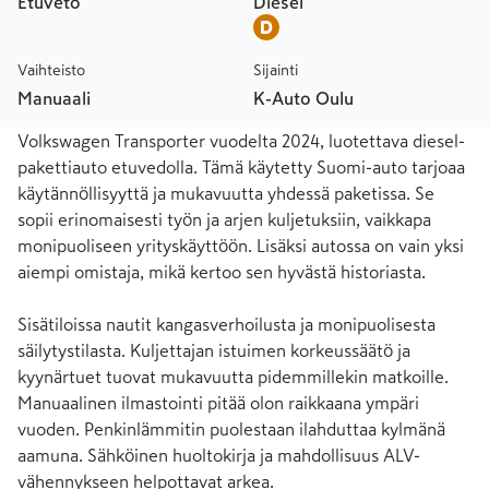
Etuveto
Diesel
Vaihteisto
Sijainti
Manuaali
K-Auto Oulu
Volkswagen Transporter vuodelta 2024, luotettava diesel-
pakettiauto etuvedolla. Tämä käytetty Suomi-auto tarjoaa 
käytännöllisyyttä ja mukavuutta yhdessä paketissa. Se 
sopii erinomaisesti työn ja arjen kuljetuksiin, vaikkapa 
monipuoliseen yrityskäyttöön. Lisäksi autossa on vain yksi 
aiempi omistaja, mikä kertoo sen hyvästä historiasta.

Sisätiloissa nautit kangasverhoilusta ja monipuolisesta 
säilytystilasta. Kuljettajan istuimen korkeussäätö ja 
kyynärtuet tuovat mukavuutta pidemmillekin matkoille. 
Manuaalinen ilmastointi pitää olon raikkaana ympäri 
vuoden. Penkinlämmitin puolestaan ilahduttaa kylmänä 
aamuna. Sähköinen huoltokirja ja mahdollisuus ALV-
vähennykseen helpottavat arkea.
