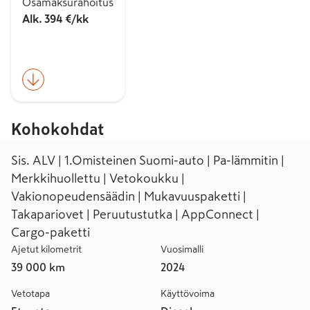
Osamaksurahoitus
Alk. 394 €/kk
Kohokohdat
Sis. ALV | 1.Omisteinen Suomi-auto | Pa-lämmitin |
Merkkihuollettu | Vetokoukku |
Vakionopeudensäädin | Mukavuuspaketti |
Takapariovet | Peruutustutka | AppConnect |
Cargo-paketti
Ajetut kilometrit
Vuosimalli
39 000 km
2024
Vetotapa
Käyttövoima