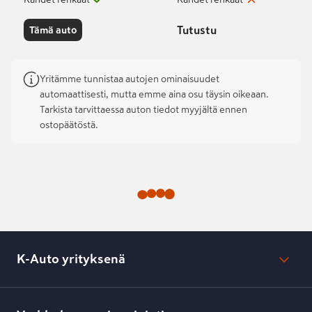
Tutustu
Tämä auto
Yritämme tunnistaa autojen ominaisuudet
automaattisesti, mutta emme aina osu täysin oikeaan.
Tarkista tarvittaessa auton tiedot myyjältä ennen
ostopäätöstä.
K-Auto yrityksenä
Mikä on K-Auto?
Lehdistötiedotteet