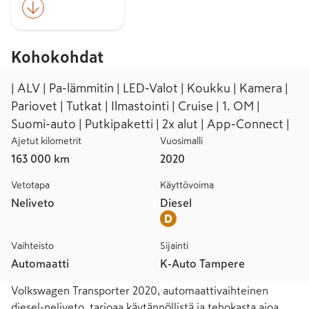
Kohokohdat
| ALV | Pa-lämmitin | LED-Valot | Koukku | Kamera |
Pariovet | Tutkat | Ilmastointi | Cruise | 1. OM |
Suomi-auto | Putkipaketti | 2x alut | App-Connect |
Ajetut kilometrit
Vuosimalli
163 000 km
2020
Vetotapa
Käyttövoima
Neliveto
Diesel
Vaihteisto
Sijainti
Automaatti
K-Auto Tampere
Volkswagen Transporter 2020, automaattivaihteinen 
diesel-neliveto, tarjoaa käytännöllistä ja tehokasta ajoa 