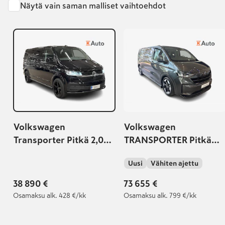
Näytä vain saman malliset vaihtoehdot
Volkswagen
Volkswagen
Transporter Pitkä 2,0
TRANSPORTER Pitkä
TDI 146 kW 4Motion
umpipakettiauto
Uusi
Vähiten ajettu
DSG 4M20 | Tähänkin
Premium Edition 2,0 TD
autoon saatavilla
125 kW 4Motion,
38 890 €
73 655 €
lisäturva!
Automaatti |
Osamaksu
alk. 428 €/kk
Osamaksu
alk. 799 €/kk