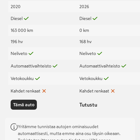
2020
2026
Diesel
Diesel
163 000 km
0 km
196 hv
168 hv
Neliveto
Neliveto
Automaattivaihteisto
Automaattivaihteisto
Vetokoukku
Vetokoukku
Kahdet renkaat
Kahdet renkaat
Tutustu
Tämä auto
Yritämme tunnistaa autojen ominaisuudet
automaattisesti, mutta emme aina osu täysin oikeaan.