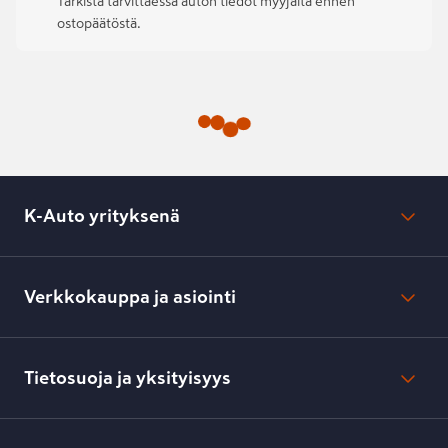
Tarkista tarvittaessa auton tiedot myyjältä ennen
ostopäätöstä.
K-Auto yrityksenä
Mikä on K-Auto?
Lehdistötiedotteet
Verkkokauppa ja asiointi
Toimipisteiden yhteystiedot
Työpaikat
Tilaus- ja toimitusehdot
Kesko.fi
Toimitustavat ja -kulut
Tietosuoja ja yksityisyys
Verkkokaupan peruuttamisilmoitus
Verkkokaupan peruuttamisohjeet
Evästeasetukset
Usein kysyttyä