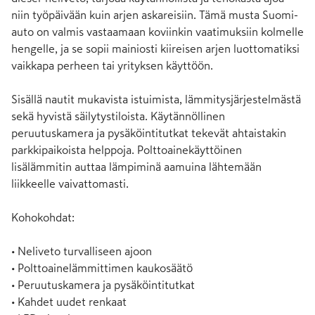
niin työpäivään kuin arjen askareisiin. Tämä musta Suomi-
auto on valmis vastaamaan koviinkin vaatimuksiin kolmelle 
hengelle, ja se sopii mainiosti kiireisen arjen luottomatiksi 
vaikkapa perheen tai yrityksen käyttöön.

Sisällä nautit mukavista istuimista, lämmitysjärjestelmästä 
sekä hyvistä säilytystiloista. Käytännöllinen 
peruutuskamera ja pysäköintitutkat tekevät ahtaistakin 
parkkipaikoista helppoja. Polttoainekäyttöinen 
lisälämmitin auttaa lämpiminä aamuina lähtemään 
liikkeelle vaivattomasti.

Kohokohdat:

• Neliveto turvalliseen ajoon

• Polttoainelämmittimen kaukosäätö

• Peruutuskamera ja pysäköintitutkat

• Kahdet uudet renkaat
