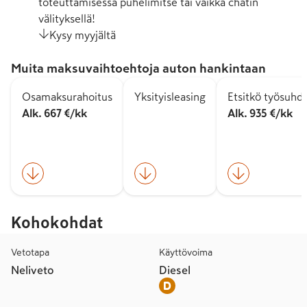
toteuttamisessa puhelimitse tai vaikka chatin
välityksellä!
Kysy myyjältä
Muita maksuvaihtoehtoja auton hankintaan
Osamaksurahoitus
Yksityisleasing
Etsitkö työsuhd
Alk. 667 €/kk
Alk. 935 €/kk
Kohokohdat
Vetotapa
Käyttövoima
Neliveto
Diesel