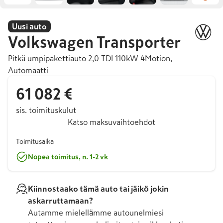
Uusi auto
Volkswagen
Transporter
Pitkä umpipakettiauto 2,0 TDI 110kW 4Motion,
Automaatti
61 082 €
sis. toimituskulut
Katso maksuvaihtoehdot
Toimitusaika
Nopea toimitus, n. 1-2 vk
Kiinnostaako tämä auto tai jäikö jokin
askarruttamaan?
Autamme mielellämme autounelmiesi