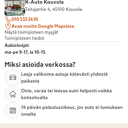
K-Auto Kouvola
Taitajantie 4, 45100 Kouvola
010 533 2410
Avaa osoite Google Mapsissa
Näytä toimipisteen myyjät
Toimipisteen tiedot
Aukioloajat
ma-pe 9-17, la 10-15
Miksi asioida verkossa?
Laaja valikoima autoja kätevästi yhdestä
paikasta
Osta, varaa tai leasaa auto helposti vaikka
kotisohvalta
14 päivän palautusoikeus, jos auto ei tunnukaan
omalta