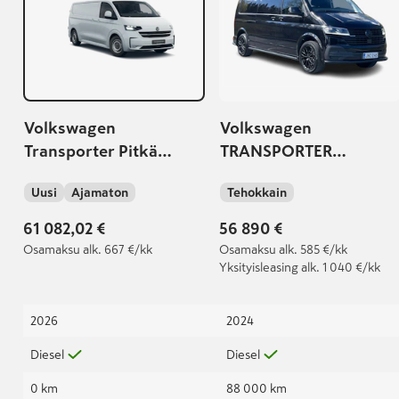
Volkswagen
Volkswagen
Transporter Pitkä
TRANSPORTER
umpipakettiauto 2,0
umpipakettiauto Pitkä
Uusi
Ajamaton
Tehokkain
TDI 110kW 4Motion,
2,0 TDI 150 kW 4Motion
Automaatti
DSG
61 082,02 €
56 890 €
Osamaksu
alk. 667 €/kk
Osamaksu
alk. 585 €/kk
Yksityisleasing
alk. 1 040 €/kk
2026
2024
Diesel
Diesel
0 km
88 000 km