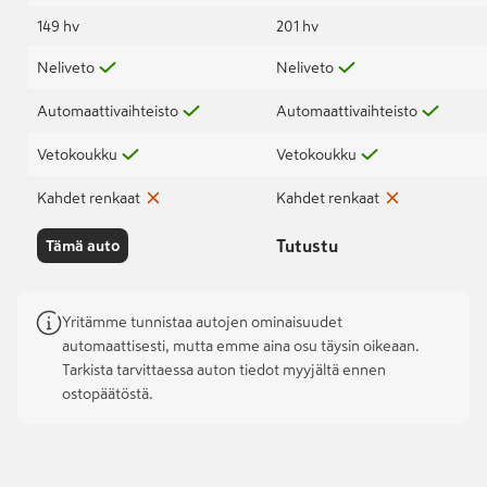
149 hv
201 hv
Neliveto
Neliveto
Automaattivaihteisto
Automaattivaihteisto
Vetokoukku
Vetokoukku
Kahdet renkaat
Kahdet renkaat
Tutustu
Tämä auto
Yritämme tunnistaa autojen ominaisuudet
automaattisesti, mutta emme aina osu täysin oikeaan.
Tarkista tarvittaessa auton tiedot myyjältä ennen
ostopäätöstä.