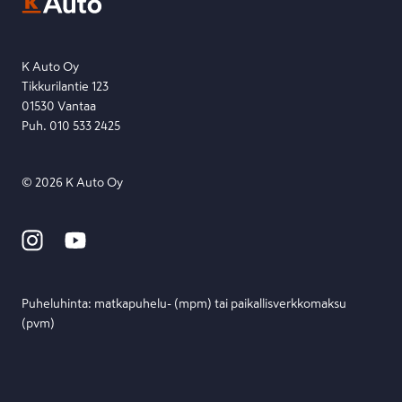
Etsi toimipiste
Lähetä viesti
K Auto Oy
Tikkurilantie 123
01530 Vantaa
Puh. 010 533 2425
©
2026
K Auto Oy
Puheluhinta: matka­puhelu- (mpm) tai paikallis­verkko­maksu
(pvm)