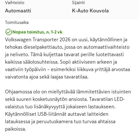
Vaihteisto
Sijainti
Automaatti
K-Auto Kouvola
Toimitusaika
Nopea toimitus, n. 1-2 vk
Volkswagen Transporter 2026 on uusi, käytännöllinen ja 
tehokas dieselpakettiauto, jossa on automaattivaihteisto 
ja neliveto. Tämä kuljettaa tavarat perille luotettavasti 
kaikissa sääolosuhteissa. Sopii aktiiviseen arkeen ja 
vaativiin työpäiviin – esimerkiksi liikkuva yrittäjä arvostaa 
vaivatonta ajoa sekä laajaa tavaratilaa.

Ohjaamossa olo on miellyttävää lämmitettävien istuinten 
sekä suuren kosketusnäytön ansiosta. Tavaratilan LED-
valaistus tuo lisänäkyvyyttä jokaiseen lastaukseen. 
Käytännölliset USB-liitännät auttavat laitteiden 
latauksessa ja peruutuskamera tuo turvaa ahtaissa 
paikoissa.
