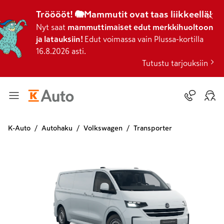
Trööööt! 🐘Mammutit ovat taas liikkeellä!
Nyt saat
mammuttimaiset edut merkkihuoltoon
ja latauksiin!
Edut voimassa vain Plussa-kortilla
16.8.2026 asti.
Tutustu tarjouksiin
K-Auto
Autohaku
Volkswagen
Transporter