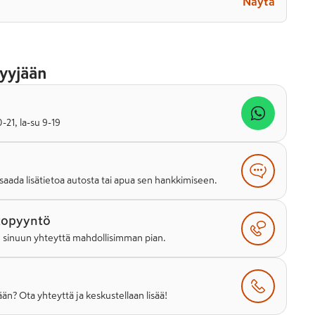
Näytä
yyjään
21, la-su 9-19
saada lisätietoa autosta tai apua sen hankkimiseen.
topyyntö
e sinuun yhteyttä mahdollisimman pian.
än? Ota yhteyttä ja keskustellaan lisää!