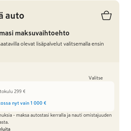
ä auto
amasi maksuvaihtoehto
atavilla olevat lisäpalvelut valitsemalla ensin
Valitse
tokulu 299 €
ossa nyt vain
1 000 €
uksia - maksa autostasi kerralla ja nauti omistajuuden
asta.
eluita