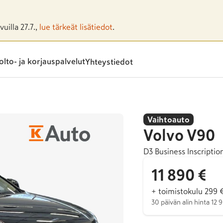
uilla 27.7.,
lue tärkeät lisätiedot
.
lto- ja korjauspalvelut
Yhteystiedot
Vaihtoauto
Volvo
V90
D3 Business Inscriptio
11 890 €
+ toimistokulu 299 
30 päivän alin hinta 12 