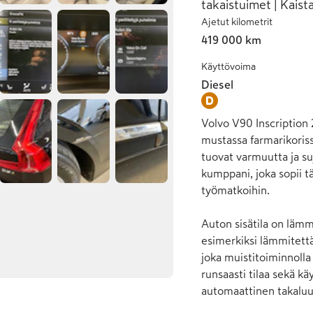
takaistuimet | Kaist
Ajetut kilometrit
419 000 km
Käyttövoima
Diesel
Volvo V90 Inscription 
mustassa farmarikoriss
tuovat varmuutta ja su
kumppani, joka sopii tä
työmatkoihin.

Auton sisätila on läm
esimerkiksi lämmitettä
joka muistitoiminnolla h
runsaasti tilaa sekä käy
automaattinen takaluukk