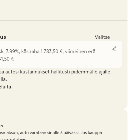
us
Valitse
kk, 7.99%, käsiraha 1 783,50 €, viimeinen erä
61,50 €
aa autosi kustannukset hallitusti pidemmälle ajalle
la.
eluita
on
smaksun, auto varataan sinulle 3 päiväksi. Jos kauppa
u palautetaan.