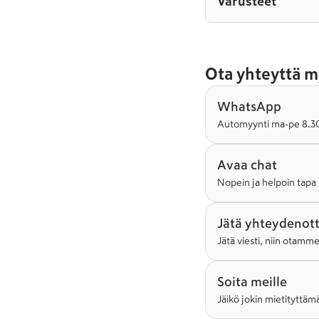
Varusteet
Ota yhteyttä m
WhatsApp
Automyynti ma-pe 8.30-
Avaa chat
Nopein ja helpoin tapa 
Jätä yhteydenot
Jätä viesti, niin otamm
Soita meille
Jäikö jokin mietityttämä