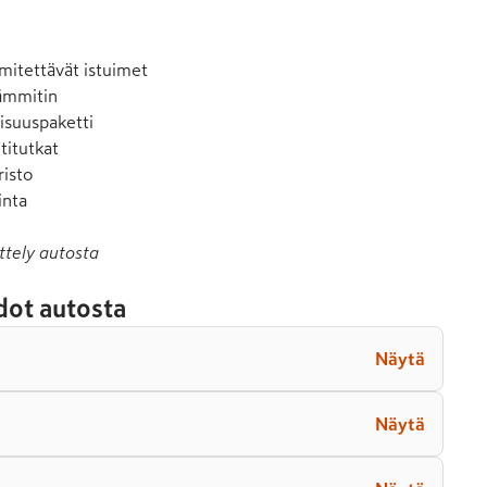
mitettävät istuimet

ämmitin

isuuspaketti

titutkat

isto

inta
ttely autosta
dot autosta
Näytä
Näytä