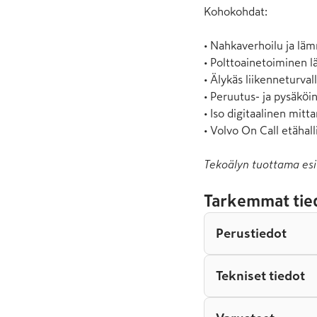
Kohokohdat:

• Nahkaverhoilu ja läm
• Polttoainetoiminen l
• Älykäs liikenneturvall
• Peruutus- ja pysäköin
• Iso digitaalinen mittar
• Volvo On Call etähall
Tekoälyn tuottama esi
Tarkemmat tie
Perustiedot
Tekniset tiedot