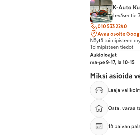
K-Auto Ku
Leväsentie 
010 533 2240
Avaa osoite Goog
Näytä toimipisteen my
Toimipisteen tiedot
Aukioloajat
ma-pe 9-17, la 10-15
Miksi asioida 
Laaja valikoi
Osta, varaa t
14 päivän pal