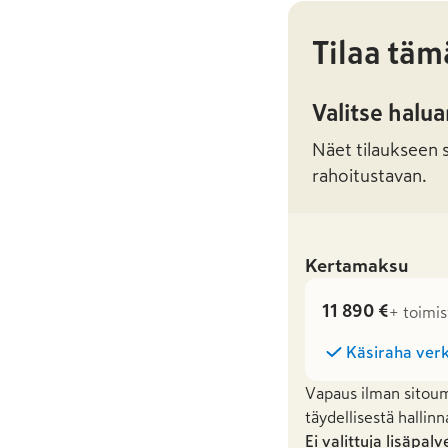
Tilaa täm
Valitse halu
Näet tilaukseen sa
rahoitustavan.
Kertamaksu
11 890 €
+ toimis
Käsiraha verk
Vapaus ilman sitoum
täydellisestä hallinn
Ei valittuja lisäpalv