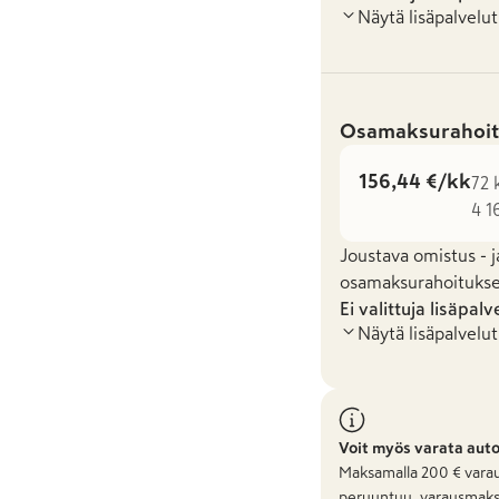
Näytä lisäpalvelut
Osamaksurahoit
156,44 €/kk
72 
4 1
Joustava omistus - j
osamaksurahoituksel
Ei valittuja lisäpalv
Näytä lisäpalvelut
Voit myös varata aut
Maksamalla
200
€ varau
peruuntuu, varausmaks