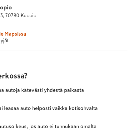
opio
33, 70780 Kuopio
le Mapsissa
yjät
verkossa?
ma autoja kätevästi yhdestä paikasta
ai leasaa auto helposti vaikka kotisohvalta
autusoikeus, jos auto ei tunnukaan omalta