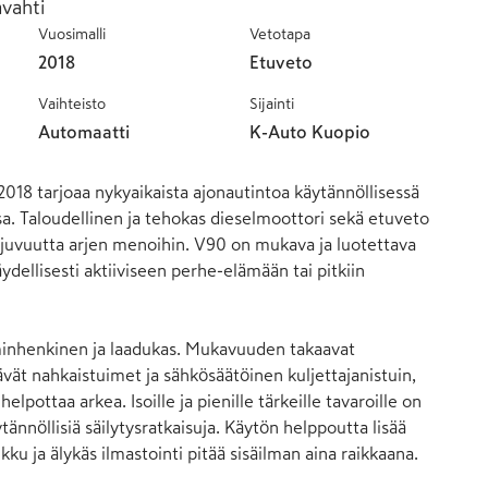
avahti
Vuosimalli
Vetotapa
2018
Etuveto
Vaihteisto
Sijainti
Automaatti
K-Auto Kuopio
2018 tarjoaa nykyaikaista ajonautintoa käytännöllisessä 
a. Taloudellinen ja tehokas dieselmoottori sekä etuveto 
juvuutta arjen menoihin. V90 on mukava ja luotettava 
ydellisesti aktiiviseen perhe-elämään tai pitkiin 
minhenkinen ja laadukas. Mukavuuden takaavat 
vät nahkaistuimet ja sähkösäätöinen kuljettajanistuin, 
elpottaa arkea. Isoille ja pienille tärkeille tavaroille on 
tännöllisiä säilytysratkaisuja. Käytön helppoutta lisää 
u ja älykäs ilmastointi pitää sisäilman aina raikkaana.
