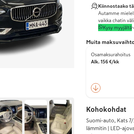
Kiinnostaako tä
Autamme mielell
vaikka chatin väli
Kysy myyjältä
Muita maksuvaihto
Osamaksurahoitus
Alk. 156 €/kk
Kohokohdat
Suomi-auto, Kats 7/2
lämmitin | LED-ajova