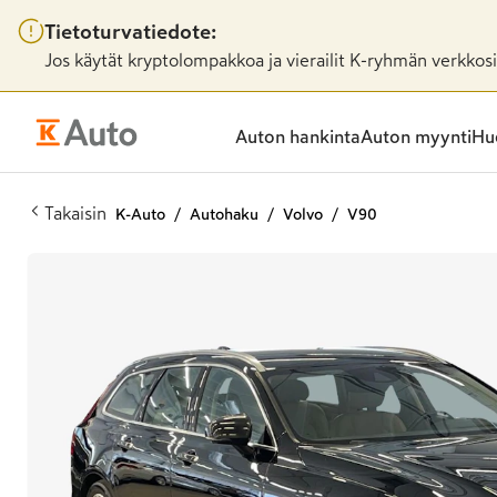
Tietoturvatiedote:
Jos käytät kryptolompakkoa ja vierailit K-ryhmän verkkosiv
Auton hankinta
Auton myynti
Huo
Takaisin
K-Auto
Autohaku
Volvo
V90