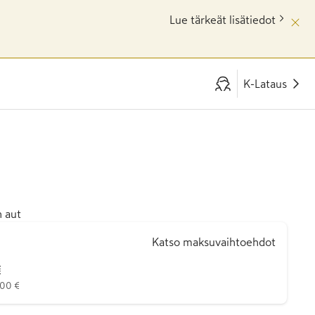
Lue tärkeät lisätiedot
K-Lataus
n aut
Katso maksuvaihtoehdot
€
900 €