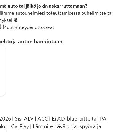
mä auto tai jäikö jokin askarruttamaan?
ämme autounelmiesi toteuttamisessa puhelimitse tai
tyksellä!
Muut yhteydenottotavat
ehtoja auton hankintaan
026 | Sis. ALV | ACC | Ei AD-blue laitteita | PA-
lot | CarPlay | Lämmitettävä ohjauspyörä ja