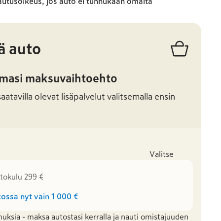
autusoikeus, jos auto ei tunnukaan omalta
ä auto
amasi maksuvaihtoehto
atavilla olevat lisäpalvelut valitsemalla ensin
Valitse
stokulu 299 €
ossa nyt vain
1 000 €
uksia - maksa autostasi kerralla ja nauti omistajuuden