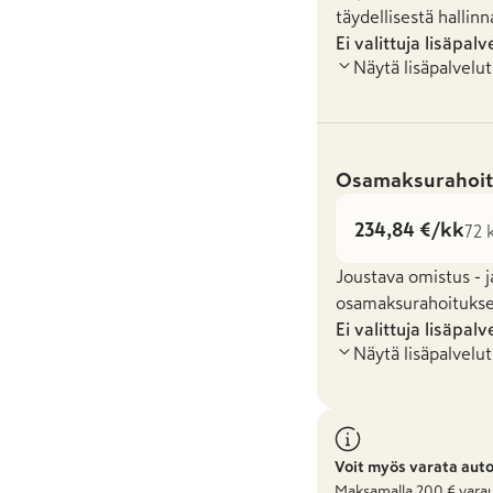
täydellisestä hallinn
Ei valittuja lisäpalv
Näytä lisäpalvelut
Osamaksurahoit
234,84 €/kk
72 
Joustava omistus - j
osamaksurahoituksel
Ei valittuja lisäpalv
Näytä lisäpalvelut
Voit myös varata aut
Maksamalla
200
€ varau