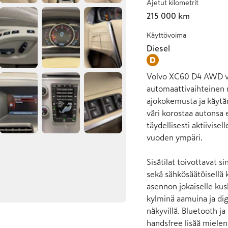
Ajetut kilometrit
215 000 km
Käyttövoima
Diesel
Volvo XC60 D4 AWD vuo
automaattivaihteinen n
ajokokemusta ja käytänn
väri korostaa autonsa 
täydellisesti aktiivise
vuoden ympäri.

Sisätilat toivottavat 
sekä sähkösäätöisellä 
asennon jokaiselle kus
kylminä aamuina ja digi
näkyvillä. Bluetooth ja
handsfree lisää mielen