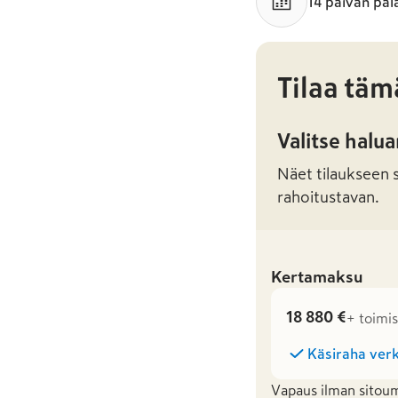
14 päivän pal
Tilaa täm
Valitse halu
Näet tilaukseen sa
rahoitustavan.
Kertamaksu
18 880 €
+ toimi
Käsiraha verk
Vapaus ilman sitoum