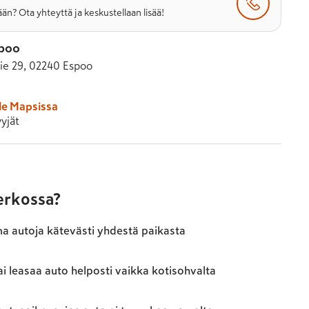
än? Ota yhteyttä ja keskustellaan lisää!
poo
ie 29, 02240 Espoo
le Mapsissa
yjät
verkossa?
ma autoja kätevästi yhdestä paikasta
ai leasaa auto helposti vaikka kotisohvalta