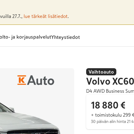
uilla 27.7.,
lue tärkeät lisätiedot
.
lto- ja korjauspalvelut
Yhteystiedot
Vaihtoauto
Volvo
XC6
D4 AWD Business Sum
18 880 €
+ toimistokulu 299 
30 päivän alin hinta 21 