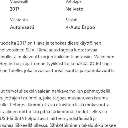
Vuosimalli
Vetotapa
2017
Neliveto
Vaihteisto
Sijainti
Automaatti
K-Auto Espoo
delta 2017 on tilava ja tehokas dieselkäyttöinen 
elivetoinen SUV. Tämä auto tarjoaa luotettavaa 
öllistä mukavuutta arjen kaikkiin tilanteisiin. Valkoinen 
eleganttia ja ajattoman tyylikästä ulkonäköä. XC60 sopii 
lle perheelle, joka arvostaa turvallisuutta ja ajomukavuutta 
sinut tervetulleeksi vaalean nahkaverhoilun pehmeydellä 
kuljettajan istuimella, joka tarjoaa mukautuvan istuma-
kille. Pehmeä lämmitettävä etuistuin lisää mukavuutta 
taalinen mittaristo pitää tärkeimmät tiedot selkeästi 
 USB-liitäntä helpottavat laitteen yhdistämistä ja 
rauhaa liikkeellä ollessa. Sähkötoiminen takaluukku tekee 