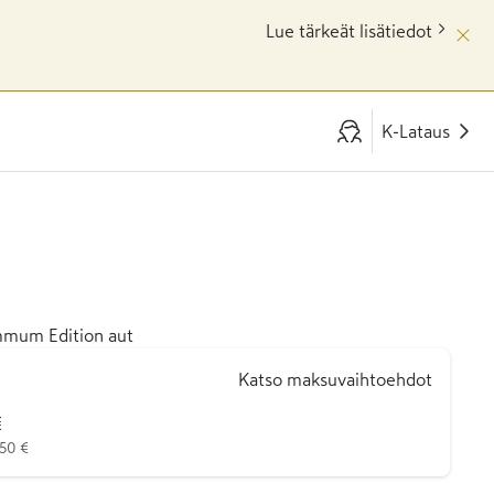
Lue tärkeät lisätiedot
K-Lataus
0
mum Edition aut
Katso maksuvaihtoehdot
€
450 €