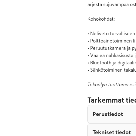
arjesta sujuvampaa ost
Kohokohdat:

• Neliveto turvalliseen 
• Polttoainetoiminen li
• Peruutuskamera ja py
• Vaalea nahkasisusta j
• Bluetooth ja digitaali
• Sähkötoiminen takal
Tekoälyn tuottama esi
Tarkemmat tie
Perustiedot
Tekniset tiedot