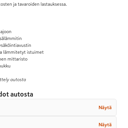
osten ja tavaroiden lastauksessa.

ajoon

sälämmitin

säköintiavustin

a lämmitetyt istuimet

nen mittaristo

uukku
ttely autosta
dot autosta
Näytä
Näytä