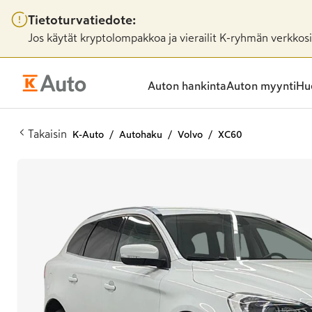
Tietoturvatiedote:
Jos käytät kryptolompakkoa ja vierailit K-ryhmän verkkosiv
Auton hankinta
Auton myynti
Huo
Takaisin
K-Auto
Autohaku
Volvo
XC60