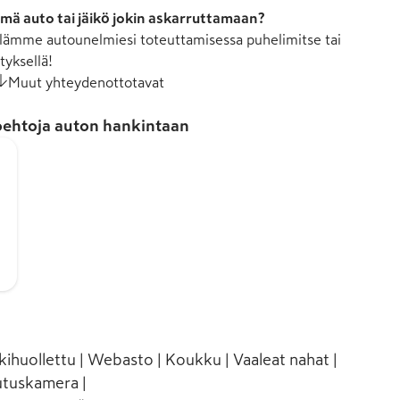
mä auto tai jäikö jokin askarruttamaan?
ämme autounelmiesi toteuttamisessa puhelimitse tai
tyksellä!
Muut yhteydenottotavat
ehtoja auton hankintaan
kihuollettu | Webasto | Koukku | Vaaleat nahat |
utuskamera |