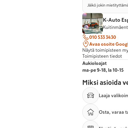
Jäikö jokin mietityttämä
K-Auto Es
Kuitinmäent
010 533 3430
Avaa osoite Goog
Näytä toimipisteen my
Toimipisteen tiedot
Aukioloajat
ma-pe 9-18, la 10-15
Miksi asioida 
Laaja valikoi
Osta, varaa t