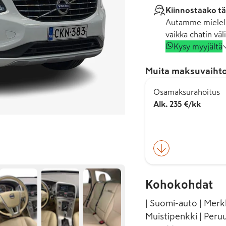
Kiinnostaako tä
Autamme mielell
vaikka chatin väli
Kysy myyjältä
Muita maksuvaihto
Osamaksurahoitus
Alk. 235 €/kk
Kohokohdat
| Suomi-auto | Merk
Muistipenkki | Peru