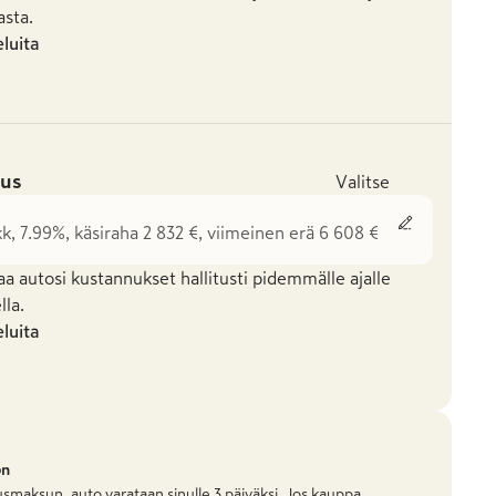
asta.
eluita
us
Valitse
kk, 7.99%, käsiraha 2 832 €, viimeinen erä 6 608 €
aa autosi kustannukset hallitusti pidemmälle ajalle
la.
eluita
on
smaksun, auto varataan sinulle 3 päiväksi. Jos kauppa