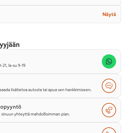
Näytä
yyjään
21, la-su 9-19
saada lisätietoa autosta tai apua sen hankkimiseen.
topyyntö
e sinuun yhteyttä mahdollisimman pian.