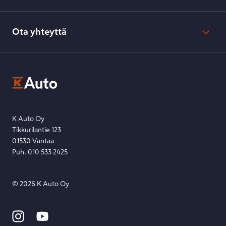
Verkkokaupan peruuttamisohjeet
Evästeasetukset
Usein kysyttyä
Kesko-konsernin verkkoselailurekisteri
Ota yhteyttä
Saavutettavuus
K-Ryhmän evästekäytännöt
K-Auton asiakasrekisterin tietosuojaseloste
Kysymys, palaute tai jokin muu asia mielessä?
EU Data Act
Ota yhteyttä toimipisteeseen tai lähetä viesti lomakkeella.
Etsi toimipiste
Lähetä viesti
K Auto Oy
Tikkurilantie 123
01530 Vantaa
Puh. 010 533 2425
©
2026
K Auto Oy