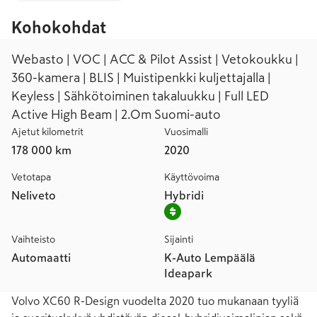
Kohokohdat
Webasto | VOC | ACC & Pilot Assist | Vetokoukku |
360-kamera | BLIS | Muistipenkki kuljettajalla |
Keyless | Sähkötoiminen takaluukku | Full LED
Active High Beam | 2.Om Suomi-auto
Ajetut kilometrit
Vuosimalli
178 000 km
2020
Vetotapa
Käyttövoima
Neliveto
Hybridi
Vaihteisto
Sijainti
Automaatti
K-Auto Lempäälä
Ideapark
Volvo XC60 R-Design vuodelta 2020 tuo mukanaan tyyliä 