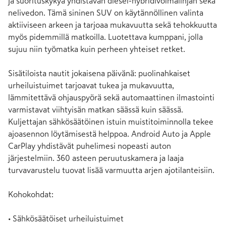
ja suorituskykyä yhdistävän diesel-hybridivoimalinjan sekä 
nelivedon. Tämä sininen SUV on käytännöllinen valinta 
aktiiviseen arkeen ja tarjoaa mukavuutta sekä tehokkuutta 
myös pidemmillä matkoilla. Luotettava kumppani, jolla 
sujuu niin työmatka kuin perheen yhteiset retket. 

Sisätiloista nautit jokaisena päivänä: puolinahkaiset 
urheiluistuimet tarjoavat tukea ja mukavuutta, 
lämmitettävä ohjauspyörä sekä automaattinen ilmastointi 
varmistavat viihtyisän matkan säässä kuin säässä. 
Kuljettajan sähkösäätöinen istuin muistitoiminnolla tekee 
ajoasennon löytämisestä helppoa. Android Auto ja Apple 
CarPlay yhdistävät puhelimesi nopeasti auton 
järjestelmiin. 360 asteen peruutuskamera ja laaja 
turvavarustelu tuovat lisää varmuutta arjen ajotilanteisiin.

Kohokohdat:

• Sähkösäätöiset urheiluistuimet
