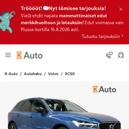
Trööööt! 🐘Nyt tömisee tarjouksia!
Vielä ehdit napata
mammuttimaiset edut
merkkihuoltoon ja latauksiin!
Edut voimassa vain
Plussa-kortilla 16.8.2026 asti.
Tutustu tarjouksiin
K-Auto
Autohaku
Volvo
XC60