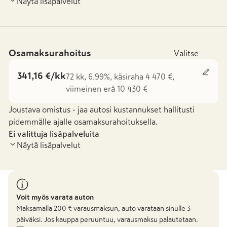
Näytä lisäpalvelut
Osamaksurahoitus
Valitse
341,16 €/kk
72 kk, 6.99%, käsiraha 4 470 €,
viimeinen erä 10 430 €
Joustava omistus - jaa autosi kustannukset hallitusti
pidemmälle ajalle osamaksurahoituksella.
Ei valittuja lisäpalveluita
Näytä lisäpalvelut
Voit myös varata auton
Maksamalla
200
€ varausmaksun, auto varataan sinulle 3
päiväksi. Jos kauppa peruuntuu, varausmaksu palautetaan.