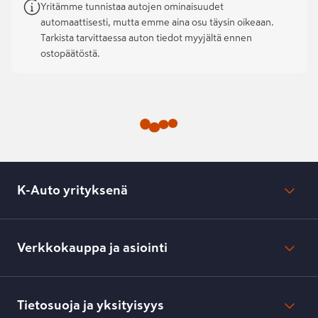
Yritämme tunnistaa autojen ominaisuudet
automaattisesti, mutta emme aina osu täysin oikeaan.
Tarkista tarvittaessa auton tiedot myyjältä ennen
ostopäätöstä.
K-Auto yrityksenä
Mikä on K-Auto?
Lehdistötiedotteet
Verkkokauppa ja asiointi
Toimipisteiden yhteystiedot
Työpaikat
Tilaus- ja toimitusehdot
Kesko.fi
Toimitustavat ja -kulut
Tietosuoja ja yksityisyys
Verkkokaupan peruuttamisilmoitus