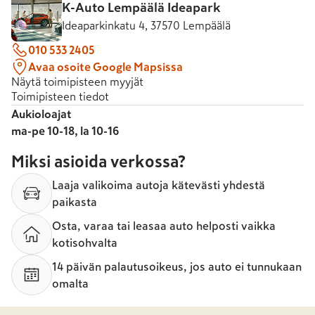
K-Auto Lempäälä Ideapark
Ideaparkinkatu 4, 37570 Lempäälä
010 533 2405
Avaa osoite Google Mapsissa
Näytä toimipisteen myyjät
Toimipisteen tiedot
Aukioloajat
ma-pe 10-18, la 10-16
Miksi asioida verkossa?
Laaja valikoima autoja kätevästi yhdestä
paikasta
Osta, varaa tai leasaa auto helposti vaikka
kotisohvalta
14 päivän palautusoikeus, jos auto ei tunnukaan
omalta