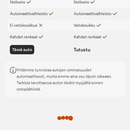
Neliveto
Neliveto
Automaattivaihteisto
Automaattivaihteisto
Ei vetokoukkua
Vetokoukku
Kahdet renkaat
Kahdet renkaat
Tutustu
Tämä auto
Yritämme tunnistaa autojen ominaisuudet
automaattisesti, mutta emme aina osu täysin oikeaan.
Tarkista tarvittaessa auton tiedot myyjältä ennen
ostopäätöstä.