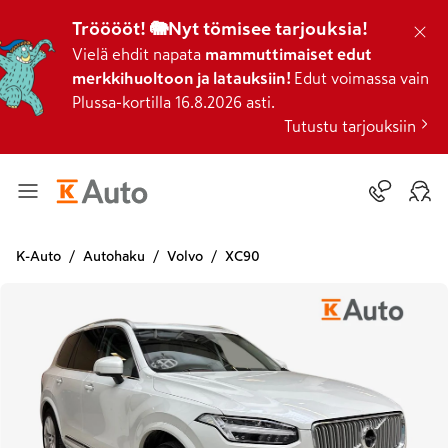
Trööööt! 🐘Nyt tömisee tarjouksia!
Vielä ehdit napata
mammuttimaiset edut
merkkihuoltoon ja latauksiin!
Edut voimassa vain
Plussa-kortilla 16.8.2026 asti.
Tutustu tarjouksiin
K-Auto
Autohaku
Volvo
XC90