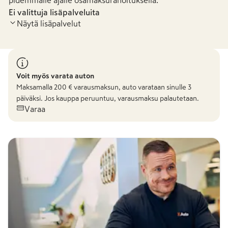
pidemmälle ajalle osamaksurahoituksella.
Ei valittuja lisäpalveluita
Näytä lisäpalvelut
Voit myös varata auton
Maksamalla
200
€ varausmaksun, auto varataan sinulle 3
päiväksi. Jos kauppa peruuntuu, varausmaksu palautetaan.
Varaa