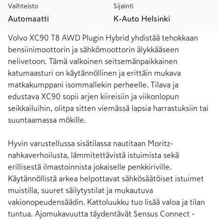
Vaihteisto
Sijainti
Automaatti
K-Auto Helsinki
Volvo XC90 T8 AWD Plugin Hybrid yhdistää tehokkaan 
bensiinimoottorin ja sähkömoottorin älykkääseen 
nelivetoon. Tämä valkoinen seitsemänpaikkainen 
katumaasturi on käytännöllinen ja erittäin mukava 
matkakumppani isommallekin perheelle. Tilava ja 
edustava XC90 sopii arjen kiireisiin ja viikonlopun 
seikkailuihin, olitpa sitten viemässä lapsia harrastuksiin tai 
suuntaamassa mökille.

Hyvin varustellussa sisätilassa nautitaan Moritz-
nahkaverhoilusta, lämmitettävistä istuimista sekä 
erillisestä ilmastoinnista jokaiselle penkkiriville. 
Käytännöllistä arkea helpottavat sähkösäätöiset istuimet 
muistilla, suuret säilytystilat ja mukautuva 
vakionopeudensäädin. Kattoluukku tuo lisää valoa ja tilan 
tuntua. Ajomukavuutta täydentävät Sensus Connect -