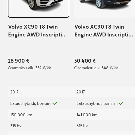
Volvo XC90 T8 Twin
Volvo XC90 T8 Twin
Engine AWD Inscription
Engine AWD Inscription
aut 7-paikkainen
aut
28 900 €
30 400 €
Osamaksu
alk. 332 €/kk
Osamaksu
alk. 348 €/kk
2017
2017
Lataushybridi, bensiini
Lataushybridi, bensiini
150 000 km
141 000 km
315 hv
315 hv