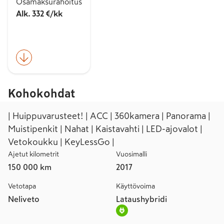
Osamaksurahoitus
Alk. 332 €/kk
Kohokohdat
| Huippuvarusteet! | ACC | 360kamera | Panorama |
Muistipenkit | Nahat | Kaistavahti | LED-ajovalot |
Vetokoukku | KeyLessGo |
Ajetut kilometrit
Vuosimalli
150 000 km
2017
Vetotapa
Käyttövoima
Neliveto
Lataushybridi