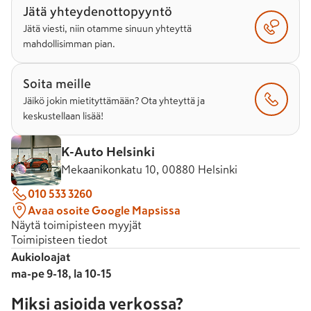
Jätä yhteydenottopyyntö
Jätä viesti, niin otamme sinuun yhteyttä
mahdollisimman pian.
Soita meille
Jäikö jokin mietityttämään? Ota yhteyttä ja
keskustellaan lisää!
K-Auto Helsinki
Mekaanikonkatu 10, 00880 Helsinki
010 533 3260
Avaa osoite Google Mapsissa
Näytä toimipisteen myyjät
Toimipisteen tiedot
Aukioloajat
ma-pe 9-18, la 10-15
Miksi asioida verkossa?