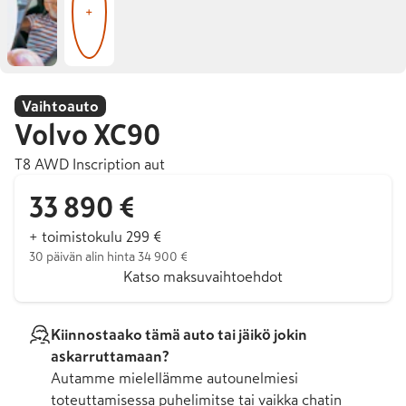
+
Vaihtoauto
Volvo
XC90
T8 AWD Inscription aut
33 890 €
+ toimistokulu 299 €
30 päivän alin hinta 34 900 €
Katso maksuvaihtoehdot
Kiinnostaako tämä auto tai jäikö jokin
askarruttamaan?
Autamme mielellämme autounelmiesi
toteuttamisessa puhelimitse tai vaikka chatin