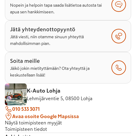
Nopein ja helpoin tapa saada lisätietoa autosta tai
apua sen hankkimiseen.
Jätä yhteydenottopyyntö
Jätä viesti, niin otamme sinuun yhteyttä
mahdollisimman pian.
Soita meille
Jäikö jokin mietityttämään? Ota yhteyttä ja
keskustellaan lisää!
K-Auto Lohja
Lehmijärventie 5, 08500 Lohja
010 533 3071
Avaa osoite Google Mapsissa
Näytä toimipisteen myyjät
Toimipisteen tiedot