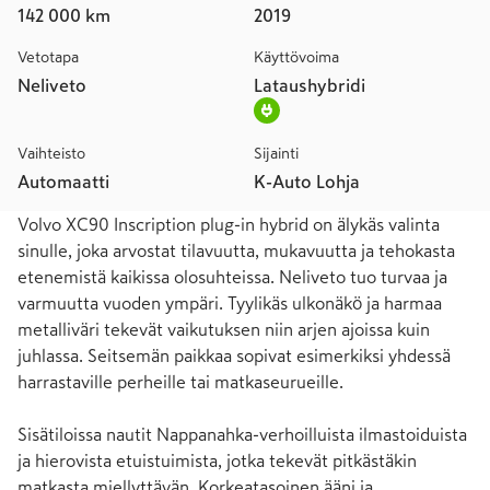
142 000 km
2019
Vetotapa
Käyttövoima
Neliveto
Lataushybridi
Vaihteisto
Sijainti
Automaatti
K-Auto Lohja
Volvo XC90 Inscription plug-in hybrid on älykäs valinta 
sinulle, joka arvostat tilavuutta, mukavuutta ja tehokasta 
etenemistä kaikissa olosuhteissa. Neliveto tuo turvaa ja 
varmuutta vuoden ympäri. Tyylikäs ulkonäkö ja harmaa 
metalliväri tekevät vaikutuksen niin arjen ajoissa kuin 
juhlassa. Seitsemän paikkaa sopivat esimerkiksi yhdessä 
harrastaville perheille tai matkaseurueille.

Sisätiloissa nautit Nappanahka-verhoilluista ilmastoiduista 
ja hierovista etuistuimista, jotka tekevät pitkästäkin 
matkasta miellyttävän. Korkeatasoinen ääni ja 