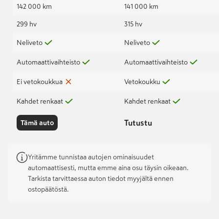
142 000 km
141 000 km
299 hv
315 hv
Neliveto
Neliveto
Automaattivaihteisto
Automaattivaihteisto
Ei vetokoukkua
Vetokoukku
Kahdet renkaat
Kahdet renkaat
Tutustu
Tämä auto
Yritämme tunnistaa autojen ominaisuudet
automaattisesti, mutta emme aina osu täysin oikeaan.
Tarkista tarvittaessa auton tiedot myyjältä ennen
ostopäätöstä.