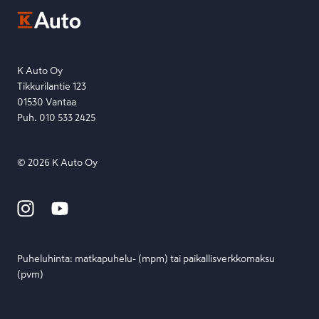
Ota yhteyttä toimipisteeseen tai lähetä viesti lomakkeella.
Etsi toimipiste
Lähetä viesti
K Auto Oy
Tikkurilantie 123
01530 Vantaa
Puh. 010 533 2425
©
2026
K Auto Oy
Puheluhinta: matka­puhelu- (mpm) tai paikallis­verkko­maksu
(pvm)