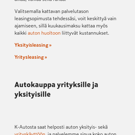
Valitsemalla kattavan palvelutason
leasingsopimusta tehdessäsi, voit keskittyä vain
ajamiseen, sillä kuukausimaksu kattaa myös
kaikki
auton huoltoon
liittyvät kustannukset.
Yksityisleasing »
Yritysleasing »
Autokauppa yrityksille ja
yksityisille
K-Autosta saat helposti auton yksityis- sekä
yrityskäyttöön
, ja palvelemme sinua koko auton