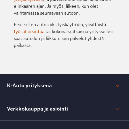
elinkaaren ajan. Ja myös jälkeen, kun olet
vaihtamassa seuraavaan autoon.
Etsit sitten autoa yksityiskäyttöön, yksittäistä
työsuhdeautoa
tai kokonaisratkaisua yrityksellesi,
saat autoilun ja liikkumisen palvelut yhdestä
paikasta.
K-Auto yrityksenä
Mikä on K-Auto?
Lehdistötiedotteet
Verkkokauppa ja asiointi
Toimipisteiden yhteystiedot
Työpaikat
Tilaus- ja toimitusehdot
Kesko.fi