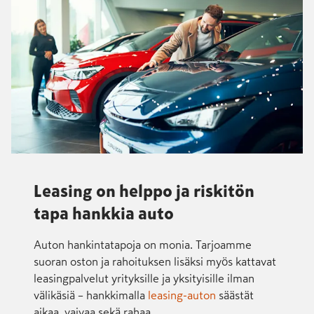
Leasing on helppo ja riskitön
tapa hankkia auto
Auton hankintatapoja on monia. Tarjoamme
suoran oston ja rahoituksen lisäksi myös kattavat
leasingpalvelut yrityksille ja yksityisille ilman
välikäsiä – hankkimalla
leasing-auton
säästät
aikaa, vaivaa sekä rahaa.