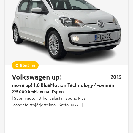
yhteensä
1
Bensiini
Volkswagen up!
2013
move up! 1,0 BlueMotion Technology 4-ovinen
225 000 km
Manuaali
Espoo
| Suomi-auto | Urheilualusta | Sound Plus
-äänentoistojärjestelmä | Kattoluukku |