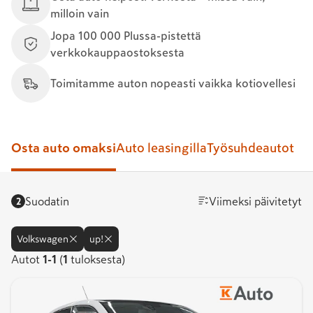
milloin vain
Jopa 100 000 Plussa-pistettä
verkkokauppaostoksesta
Toimitamme auton nopeasti vaikka kotiovellesi
Osta auto omaksi
Auto leasingilla
Työsuhdeautot
Suodatin
Viimeksi päivitetyt
2
Volkswagen
up!
Autot
Autot
1
-
1
(
1
tuloksesta)
1-
1.
Tuloksia