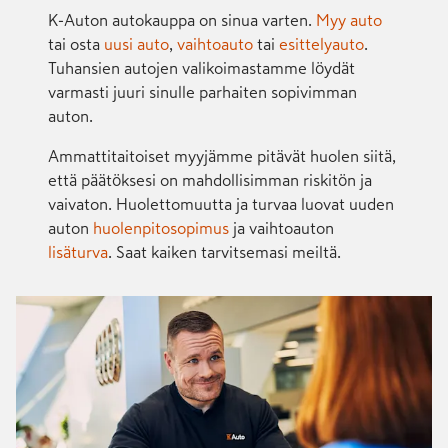
K-Auton autokauppa on sinua varten.
Myy auto
tai osta
uusi auto
,
vaihtoauto
tai
esittelyauto
.
Tuhansien autojen valikoimastamme löydät
varmasti juuri sinulle parhaiten sopivimman
auton.
Ammattitaitoiset myyjämme pitävät huolen siitä,
että päätöksesi on mahdollisimman riskitön ja
vaivaton. Huolettomuutta ja turvaa luovat uuden
auton
huolenpitosopimus
ja vaihtoauton
lisäturva
. Saat kaiken tarvitsemasi meiltä.