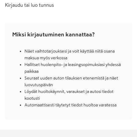
Kirjaudu tai luo tunnus
Miksi kirjautuminen kannattaa?
Näet vaihtotarjouksesi ja voit käyttää niitä osana
maksua myös verkossa
Hallitset huolenpito- ja leasingsopimuksiasi yhdessä
paikkaa
Seuraat uuden auton tilauksen etenemistä ja näet
luovutuspäivän
Löydät huoltokäynnit, varaukset ja autosi tiedot
kootusti
Automaattisesti täytetyt tiedot huoltoa varatessa