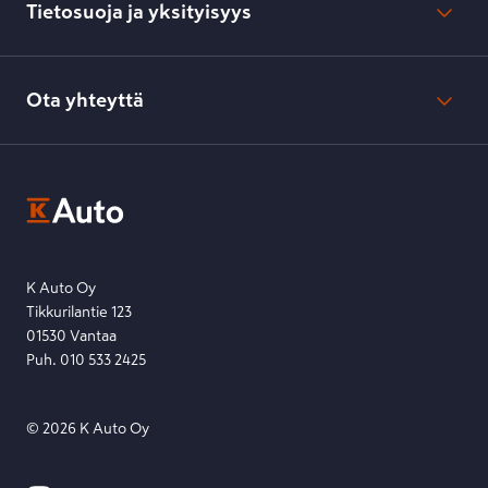
Toimitustavat ja -kulut
Tietosuoja ja yksityisyys
Verkkokaupan peruuttamisilmoitus
Verkkokaupan peruuttamisohjeet
Evästeasetukset
Usein kysyttyä
Kesko-konsernin verkkoselailurekisteri
Ota yhteyttä
Saavutettavuus
K-Ryhmän evästekäytännöt
K-Auton asiakasrekisterin tietosuojaseloste
Kysymys, palaute tai jokin muu asia mielessä?
EU Data Act
Ota yhteyttä toimipisteeseen tai lähetä viesti lomakkeella.
Etsi toimipiste
Lähetä viesti
K Auto Oy
Tikkurilantie 123
01530 Vantaa
Puh. 010 533 2425
©
2026
K Auto Oy