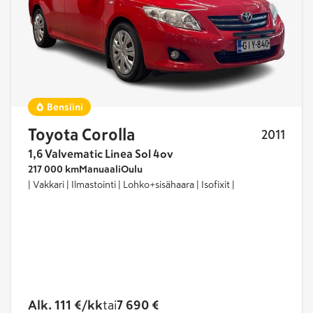
Bensiini
Toyota Corolla
2011
1,6 Valvematic Linea Sol 4ov
217 000 km
Manuaali
Oulu
| Vakkari | Ilmastointi | Lohko+sisähaara | Isofixit |
Alk. 111 €/kk
tai
7 690 €