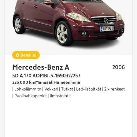
Bensiini
Mercedes-Benz A
2006
5D A 170 KOMBI-5-169032/257
226 000 km
Manuaali
Hämeenlinna
| Lohkolämmitn | Vakkari | Tutkat | Led-lisäpitkät | 2 x renkaat
| Puolinahkapenkit | Ilmastointi |