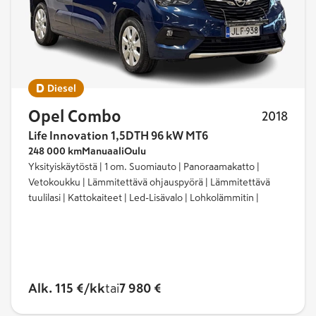
Diesel
Opel Combo
2018
Life Innovation 1,5DTH 96 kW MT6
248 000 km
Manuaali
Oulu
Yksityiskäytöstä | 1 om. Suomiauto | Panoraamakatto |
Vetokoukku | Lämmitettävä ohjauspyörä | Lämmitettävä
tuulilasi | Kattokaiteet | Led-Lisävalo | Lohkolämmitin |
Alk. 115 €/kk
tai
7 980 €