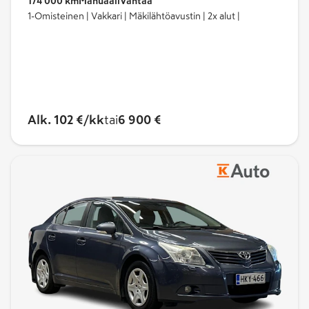
174 000 km
Manuaali
Vantaa
1-Omisteinen | Vakkari | Mäkilähtöavustin | 2x alut |
Alk. 102 €/kk
tai
6 900 €