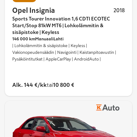
Opel Insignia
2018
Sports Tourer Innovation 1,6 CDTI ECOTEC
Start/Stop 81kW MT6 | Lohkolämmitin &
sisäpistoke | Keyless
146 000 km
Manuaali
Lahti
| Lohkolämmitin & sisäpistoke | Keyless |
Vakionopeudensäädin | Navigointi | Kaistanpitoavustin |
Pysäköintitutkat | AppleCarPlay | AndroidAuto |
Alk. 144 €/kk
tai
10 800 €