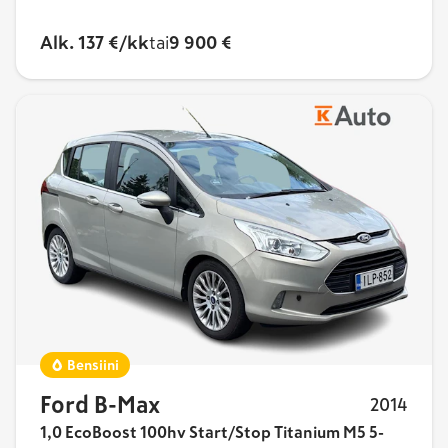
Alk. 137 €/kk
tai
9 900 €
Bensiini
Ford B-Max
2014
1,0 EcoBoost 100hv Start/Stop Titanium M5 5-