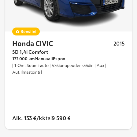
Bensiini
Honda CIVIC
2015
5D 1,4i Comfort
122 000 km
Manuaali
Espoo
| 1-Om. Suomi-auto | Vakionopeudensäädin | Aux |
Aut.Ilmastointi |
Alk. 133 €/kk
tai
9 590 €