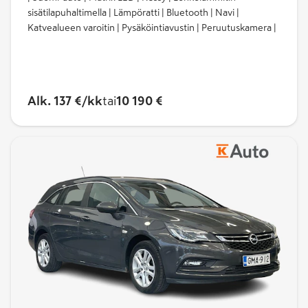
sisätilapuhaltimella | Lämpöratti | Bluetooth | Navi |
Katvealueen varoitin | Pysäköintiavustin | Peruutuskamera |
Alk. 137 €/kk
tai
10 190 €