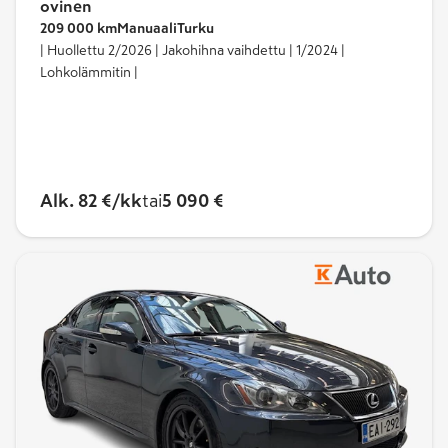
ovinen
209 000 km
Manuaali
Turku
| Huollettu 2/2026 | Jakohihna vaihdettu | 1/2024 |
Lohkolämmitin |
Alk. 82 €/kk
tai
5 090 €