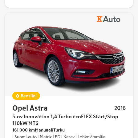
Bensiini
Opel Astra
2016
5-ov Innovation 1,4 Turbo ecoFLEX Start/Stop
110kW MT6
161 000 km
Manuaali
Turku
| Suomi-auto | Matrix LED | Kessy | Lohkolämmitin