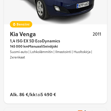
Ford
Honda
Bensiini
Hyundai
Kia Venga
2011
Kia
1,4 ISG EX 5D EcoDynamics
145 000 km
Manuaali
Seinäjoki
Lexus
Suomi-auto | Lohkolämmitin | Ilmastointi | Huoltokirja |
2xrenkaat
MG
Mercedes-Benz
Mitsubishi
Nissan
Alk. 86 €/kk
tai
5 490 €
Opel