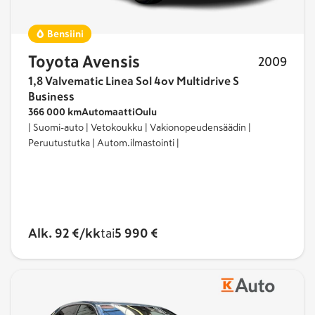
Bensiini
Toyota Avensis
2009
1,8 Valvematic Linea Sol 4ov Multidrive S
Business
366 000 km
Automaatti
Oulu
| Suomi-auto | Vetokoukku | Vakionopeudensäädin |
Peruutustutka | Autom.ilmastointi |
Alk. 92 €/kk
tai
5 990 €