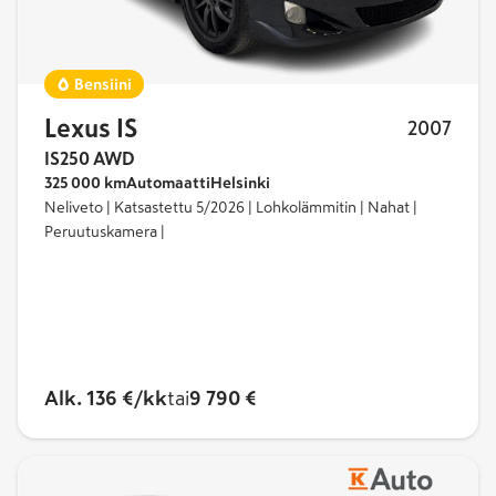
Bensiini
Lexus IS
2007
IS250 AWD
325 000 km
Automaatti
Helsinki
Neliveto | Katsastettu 5/2026 | Lohkolämmitin | Nahat |
Peruutuskamera |
Alk. 136 €/kk
tai
9 790 €