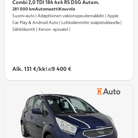
Valikoimastamme löydät suosituimpien
Combi 2,0 TDI 184 4x4 RS DSG Autom.
merkkien vaihtoautot, joihin lukeutuvat muun
281 000 km
Automaatti
Kouvola
Suomi-auto | Adaptiivinen vakionopeudensäädin | Apple
muassa:
Car Play & Android Auto | Lohkolämmitin sisäpistokkeella |
Sähkökontti | Xenon -ajovalot |
Volkswagen
Audi
Porsche
Alk. 131 €/kk
tai
9 400 €
CUPRA
SEAT
BMW
BYD
Dacia
Dodge