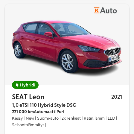
Hybridi
SEAT Leon
2021
1,0 eTSI 110 Hybrid Style DSG
221 000 km
Automaatti
Pori
Kessy | Navi | Suomi-auto | 2x renkaat | Ratin.lämm | LED |
Seisontalämmitys |