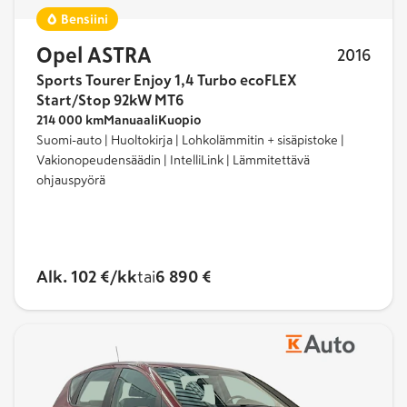
Bensiini
Opel ASTRA
2016
Sports Tourer Enjoy 1,4 Turbo ecoFLEX
Start/Stop 92kW MT6
214 000 km
Manuaali
Kuopio
Suomi-auto | Huoltokirja | Lohkolämmitin + sisäpistoke |
Vakionopeudensäädin | IntelliLink | Lämmitettävä
ohjauspyörä
Alk. 102 €/kk
tai
6 890 €