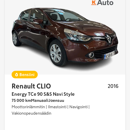
Peugeot
Polestar
Škoda
Subaru
Suzuki
Tesla
Toyota
Bensiini
Renault CLIO
Volvo
2016
Energy TCe 90 S&S Navi Style
75 000 km
Manuaali
Joensuu
Myy vaihtoautosi meille
Moottorinlämmitin | Ilmastointi | Navigointi |
Vakionopeudensäädin
Olemme kiinnostuneita hyväkuntoisista
vaihtoautoista, myös silloin kun et etsi seuraavaa