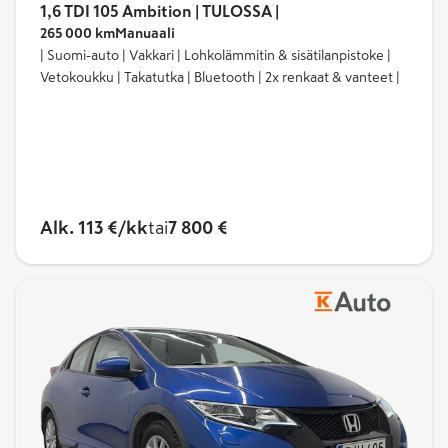
1,6 TDI 105 Ambition | TULOSSA |
265 000 km
Manuaali
| Suomi-auto | Vakkari | Lohkolämmitin & sisätilanpistoke |
Vetokoukku | Takatutka | Bluetooth | 2x renkaat & vanteet |
Alk. 113 €/kk
tai
7 800 €