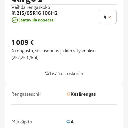
Vaihda rengaskoko
215/65R16
106H2
4
Saatavilla nopeasti
1 009 €
4
rengasta, sis. asennus ja kierrätysmaksu
(
252,25 €/kpl
)
Lisää ostoskoriin
Rengassesonki
Kesärengas
Märkäpito
A