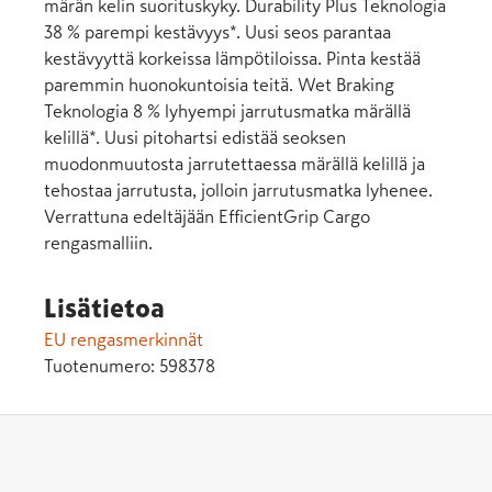
märän kelin suorituskyky. Durability Plus Teknologia
38 % parempi kestävyys*. Uusi seos parantaa
kestävyyttä korkeissa lämpötiloissa. Pinta kestää
paremmin huonokuntoisia teitä. Wet Braking
Teknologia 8 % lyhyempi jarrutusmatka märällä
kelillä*. Uusi pitohartsi edistää seoksen
muodonmuutosta jarrutettaessa märällä kelillä ja
tehostaa jarrutusta, jolloin jarrutusmatka lyhenee.
Verrattuna edeltäjään EfficientGrip Cargo
rengasmalliin.
Lisätietoa
EU rengasmerkinnät
Tuotenumero:
598378