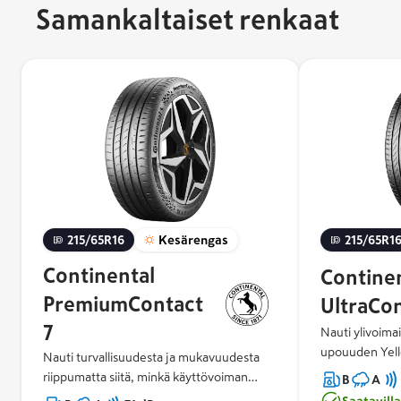
Samankaltaiset renkaat
215/65R16
Kesärengas
215/65R1
Continental
Contine
PremiumContact
UltraCo
7
Nauti ylivoima
upouuden Yel
Nauti turvallisuudesta ja mukavuudesta
ansiosta. Luo
riippumatta siitä, minkä käyttövoiman
B
A
huomattavaan 
valitset. Koe ennenkokematon
Saatavill