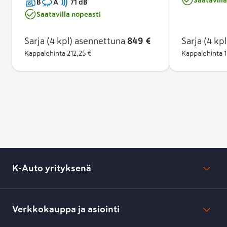
B
A
71 dB
vakuuttava mär
käsiteltävyys märällä ja kuivalla tiellä. Voit
Saatavilla nopeasti
melutaso.
luottaa turvalliseen jarrutukseen heti
alusta alkaen RedChili-seoksemme
Sarja (4 kpl)
asennettuna
849 €
Sarja (4 kpl
ansiosta.
Kappalehinta
212,25 €
Kappalehinta
1
K-Auto yrityksenä
Mikä on K-Auto?
Lehdistötiedotteet
Verkkokauppa ja asiointi
Toimipisteiden yhteystiedot