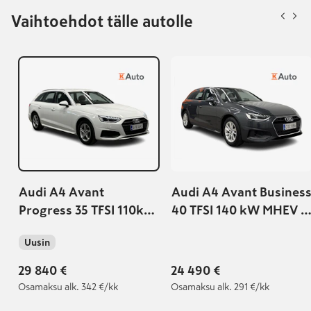
Vaihtoehdot tälle autolle
Audi A4 Avant
Audi A4 Avant Busines
Progress 35 TFSI 110kW
40 TFSI 140 kW MHEV S
S tronic
tronic | Suomiauto |
Uusin
Vetokoukku | PA
Lämmitin |
29 840 €
24 490 €
Osamaksu
alk. 342 €/kk
Osamaksu
alk. 291 €/kk