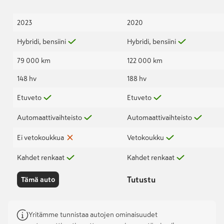
2023
2020
Hybridi, bensiini
Hybridi, bensiini
79 000 km
122 000 km
148 hv
188 hv
Etuveto
Etuveto
Automaattivaihteisto
Automaattivaihteisto
Ei vetokoukkua
Vetokoukku
Kahdet renkaat
Kahdet renkaat
Tutustu
Tämä auto
Yritämme tunnistaa autojen ominaisuudet