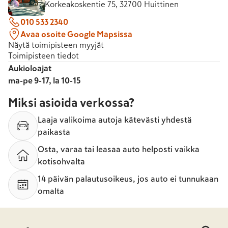
Korkeakoskentie 75, 32700 Huittinen
010 533 2340
Avaa osoite Google Mapsissa
Näytä toimipisteen myyjät
Toimipisteen tiedot
Aukioloajat
ma-pe 9-17, la 10-15
Miksi asioida verkossa?
Laaja valikoima autoja kätevästi yhdestä
paikasta
Osta, varaa tai leasaa auto helposti vaikka
kotisohvalta
14 päivän palautusoikeus, jos auto ei tunnukaan
omalta