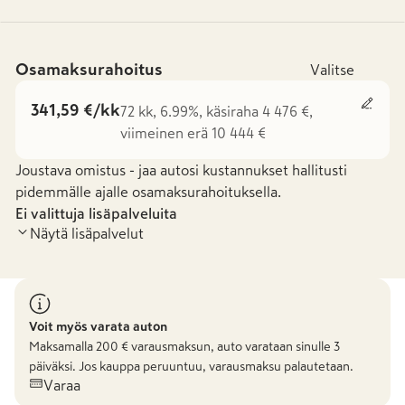
Osamaksurahoitus
Valitse
341,59 €/kk
72 kk, 6.99%, käsiraha 4 476 €,
viimeinen erä 10 444 €
Joustava omistus - jaa autosi kustannukset hallitusti
pidemmälle ajalle osamaksurahoituksella.
Ei valittuja lisäpalveluita
Näytä lisäpalvelut
Voit myös varata auton
Maksamalla
200
€ varausmaksun, auto varataan sinulle 3
päiväksi. Jos kauppa peruuntuu, varausmaksu palautetaan.
Varaa