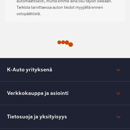
automaattisesti, mutta emme aina osu täysin oikeaan.
Tarkista tarvittaessa auton tiedot myyjältä ennen
ostopäätöstä.
K-Auto yrityksenä
Mikä on K-Auto?
Lehdistötiedotteet
Verkkokauppa ja asiointi
Toimipisteiden yhteystiedot
Työpaikat
Tilaus- ja toimitusehdot
Kesko.fi
Toimitustavat ja -kulut
Tietosuoja ja yksityisyys
Verkkokaupan peruuttamisilmoitus
Verkkokaupan peruuttamisohjeet