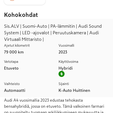
Kohokohdat
Sis.ALV | Suomi-Auto | PA-lämmitin | Audi Sound
System | LED -ajovalot | Peruutuskamera | Audi
Virtuaali Mittaristo |
Ajetut kilometrit
Vuosimalli
79 000 km
2023
Vetotapa
Käyttövoima
Etuveto
Hybridi
Vaihteisto
Sijainti
Automaatti
K-Auto Huittinen
Audi A4 vuosimallia 2023 edustaa tehokasta 
bensahybridiä, jossa on etuveto. Tämä valkoinen farmari 
on suunniteltu tuomaan arkiliikkumiseen mukavuutta ja 