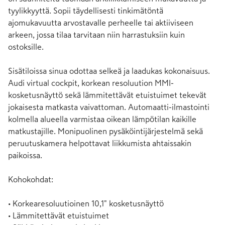
tyylikkyyttä. Sopii täydellisesti tinkimätöntä 
ajomukavuutta arvostavalle perheelle tai aktiiviseen 
arkeen, jossa tilaa tarvitaan niin harrastuksiin kuin 
ostoksille.

Sisätiloissa sinua odottaa selkeä ja laadukas kokonaisuus. 
Audi virtual cockpit, korkean resoluution MMI-
kosketusnäyttö sekä lämmitettävät etuistuimet tekevät 
jokaisesta matkasta vaivattoman. Automaatti-ilmastointi 
kolmella alueella varmistaa oikean lämpötilan kaikille 
matkustajille. Monipuolinen pysäköintijärjestelmä sekä 
peruutuskamera helpottavat liikkumista ahtaissakin 
paikoissa.

Kohokohdat:

• Korkearesoluutioinen 10,1" kosketusnäyttö

• Lämmitettävät etuistuimet
