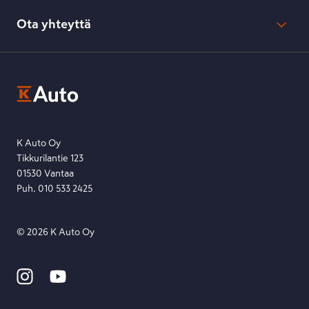
Evästeasetukset
Usein kysyttyä
Kesko-konsernin verkkoselailurekisteri
Ota yhteyttä
Saavutettavuus
K-Ryhmän evästekäytännöt
K-Auton asiakasrekisterin tietosuojaseloste
Kysymys, palaute tai jokin muu asia mielessä?
EU Data Act
Ota yhteyttä toimipisteeseen tai lähetä viesti lomakkeella.
Etsi toimipiste
Lähetä viesti
K Auto Oy
Tikkurilantie 123
01530 Vantaa
Puh. 010 533 2425
©
2026
K Auto Oy