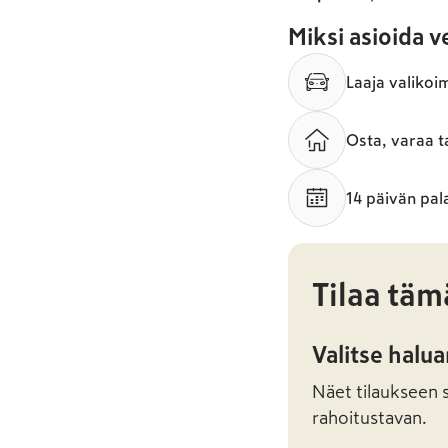
Miksi asioida 
Laaja valikoi
Osta, varaa t
14 päivän pal
Tilaa täm
Valitse halu
Näet tilaukseen sa
rahoitustavan.