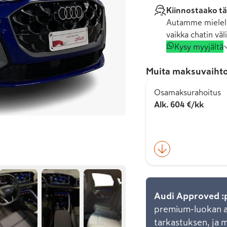
Kiinnostaako tä
Autamme mielell
vaikka chatin väli
Kysy myyjältä
Muita maksuvaihto
Osamaksurahoitus
Alk. 604 €/kk
Audi Approved :
premium-luokan au
tarkastuksen, ja 