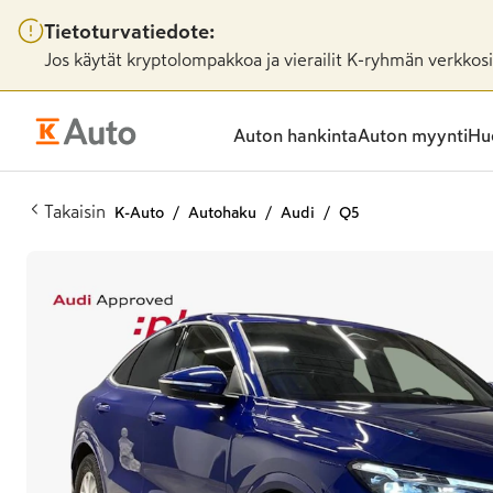
Tietoturvatiedote:
Jos käytät kryptolompakkoa ja vierailit K-ryhmän verkkosiv
Auton hankinta
Auton myynti
Huo
Takaisin
K-Auto
Autohaku
Audi
Q5