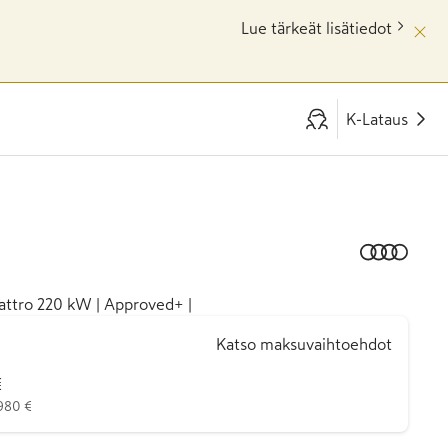
Lue tärkeät lisätiedot
K-Lataus
attro 220 kW | Approved+ |
Katso maksuvaihtoehdot
€
 980 €