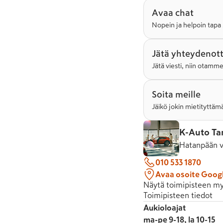
Avaa chat
Nopein ja helpoin tapa 
Jätä yhteydenot
Jätä viesti, niin otamm
Soita meille
Jäikö jokin mietityttämä
K-Auto T
Hatanpään v
010 533 1870
Avaa osoite Goog
Näytä toimipisteen my
Toimipisteen tiedot
Aukioloajat
ma-pe 9-18, la 10-15