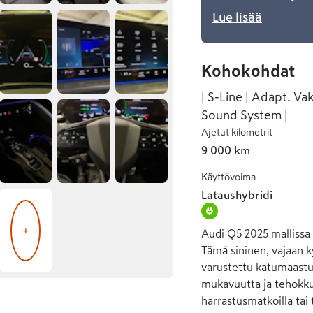
Lue lisää
Kohokohdat
| S-Line | Adapt. Va
Sound System |
Ajetut kilometrit
9 000 km
Käyttövoima
Lataushybridi
+
Audi Q5 2025 mallissa y
Tämä sininen, vajaan 
varustettu katumaasturi
mukavuutta ja tehokkuu
harrastusmatkoilla tai 