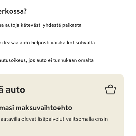
verkossa?
ma autoja kätevästi yhdestä paikasta
ai leasaa auto helposti vaikka kotisohvalta
autusoikeus, jos auto ei tunnukaan omalta
ä auto
amasi maksuvaihtoehto
atavilla olevat lisäpalvelut valitsemalla ensin