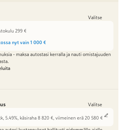
Valitse
stokulu 299 €
ossa nyt vain
1 000 €
uksia - maksa autostasi kerralla ja nauti omistajuuden
asta.
eluita
us
Valitse
kk, 5.49%, käsiraha 8 820 €, viimeinen erä 20 580 €
aa autosi kustannukset hallitusti pidemmälle ajalle