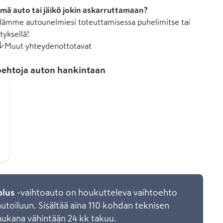
mä auto tai jäikö jokin askarruttamaan?
ämme autounelmiesi toteuttamisessa puhelimitse tai
tyksellä!
Muut yhteydenottotavat
ehtoja auton hankintaan
plus
-vaihtoauto on houkutteleva vaihtoehto
toiluun. Sisältää aina 110 kohdan teknisen
mukana vähintään 24 kk takuu.