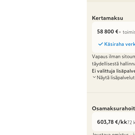
Kertamaksu
58 800 €
+ toimi
Käsiraha verk
Vapaus ilman sitoum
täydellisestä hallinn
Ei valittuja lisäpalv
Näytä lisäpalvelut
Osamaksurahoit
603,78 €/kk
72 
Joustava omistus - j