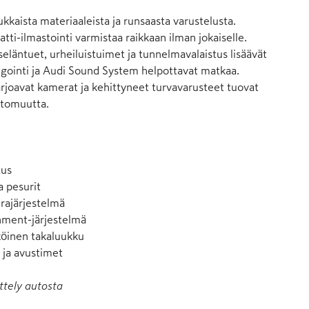
dukkaista materiaaleista ja runsaasta varustelusta. 
ti-ilmastointi varmistaa raikkaan ilman jokaiselle. 
eläntuet, urheiluistuimet ja tunnelmavalaistus lisäävät 
igointi ja Audi Sound System helpottavat matkaa. 
oavat kamerat ja kehittyneet turvavarusteet tuovat 
ttomuutta.

us

 pesurit

ajärjestelmä

nment-järjestelmä

öinen takaluukku

t ja avustimet
ttely autosta