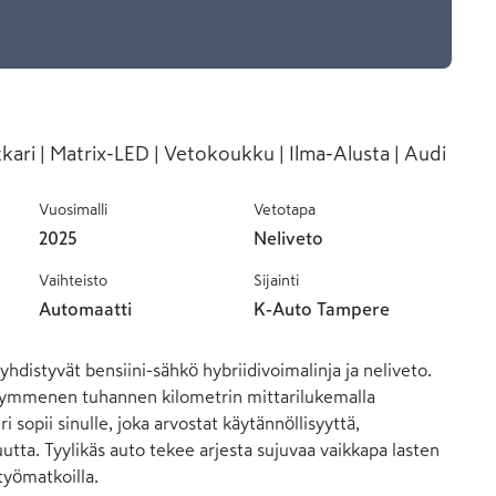
kkari | Matrix-LED | Vetokoukku | Ilma-Alusta | Audi
Vuosimalli
Vetotapa
2025
Neliveto
Vaihteisto
Sijainti
Automaatti
K-Auto Tampere
hdistyvät bensiini-sähkö hybriidivoimalinja ja neliveto. 
kymmenen tuhannen kilometrin mittarilukemalla 
 sopii sinulle, joka arvostat käytännöllisyyttä, 
tta. Tyylikäs auto tekee arjesta sujuvaa vaikkapa lasten 
työmatkoilla.
