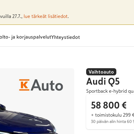
uilla 27.7.,
lue tärkeät lisätiedot
.
lto- ja korjauspalvelut
Yhteystiedot
Vaihtoauto
Audi
Q5
Sportback e-hybrid qu
58 800 €
+ toimistokulu 299 
30 päivän alin hinta 60