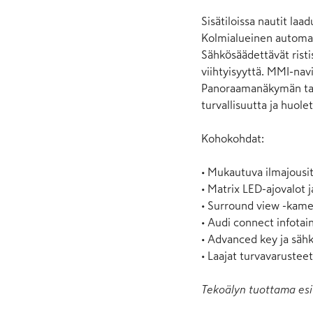
Sisätiloissa nautit laa
Kolmialueinen automaat
Sähkösäädettävät ristis
viihtyisyyttä. MMI-nav
Panoraamanäkymän tarj
turvallisuutta ja huole
Kohokohdat:

• Mukautuva ilmajousit
• Matrix LED-ajovalot ja
• Surround view -kamer
• Audi connect infotai
• Advanced key ja sähk
• Laajat turvavarustee
Tekoälyn tuottama esi