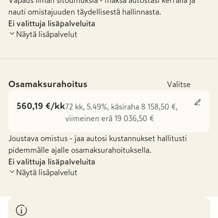
Vapaus ilman sitoumuksia - maksa autostasi kerralla ja
nauti omistajuuden täydellisestä hallinnasta.
Ei valittuja lisäpalveluita
Näytä lisäpalvelut
Osamaksurahoitus
Valitse
560,19 €/kk
72 kk, 5.49%, käsiraha 8 158,50 €,
viimeinen erä 19 036,50 €
Joustava omistus - jaa autosi kustannukset hallitusti
pidemmälle ajalle osamaksurahoituksella.
Ei valittuja lisäpalveluita
Näytä lisäpalvelut