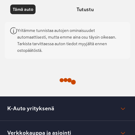
Tutustu
Tämä auto
Yritämme tunnistaa autojen ominaisuudet
automaattisesti, mutta emme aina osu täysin oikeaan.
Tarkista tarvittaessa auton tiedot myyjältä ennen
ostopäätöstä.
K-Auto yrityksenä
Mikä on K-Auto?
Lehdistötiedotteet
Verkkokauppa ja asiointi