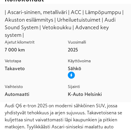
| Ascari-sininen, metalliväri | ACC | Lämpöpumppu |
Akuston esilämmitys | Urheiluetuistuimet | Audi
Sound System | Vetokoukku | Advanced key
system |
Ajetut kilometrit
Vuosimalli
7 000 km
2025
Vetotapa
Käyttövoima
Takaveto
Sähkö
Vaihteisto
Sijainti
Automaatti
K-Auto Helsinki
Audi Q6 e-tron 2025 on moderni sähköinen SUV, jossa 
yhdistyvät tehokkuus ja arjen sujuvuus. Takavetoisena se 
kuljettaa sinut vaivattomasti läpi kaupunkien ja pitkien 
matkojen. Tyylikkäästi Ascari-siniseksi maalattu auto 