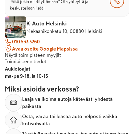
Jäikö jokin mietityttämään? Ota yhteyttä ja
keskustellaan lisää!
K-Auto Helsinki
Mekaanikonkatu 10, 00880 Helsinki
010 533 3260
Avaa osoite Google Mapsissa
Näytä toimipisteen myyjät
Toimipisteen tiedot
Aukioloajat
ma-pe 9-18, la 10-15
Miksi asioida verkossa?
Laaja valikoima autoja kätevästi yhdestä
paikasta
Osta, varaa tai leasaa auto helposti vaikka
kotisohvalta
14 päivän palautusoikeus, jos auto ei tunnukaan