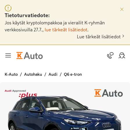
Tietoturvatiedote:
Jos käytät kryptolompakkoa ja vierailit K-ryhmän
verkkosivuilla 27.7.,
lue tärkeät lisätiedot
.
Lue tärkeät lisätiedot
K-Auto
Autohaku
Audi
Q6 e-tron