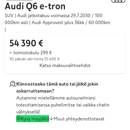
Audi
Q6 e-tron
SUV | Audi jatkotakuu voimassa 29.7.2030 / 100
000km asti | Audi Approved :plus 36kk / 60 000km
|
54 390 €
+ toimistokulu 299 €
30 päivän alin hinta 55 490 €
Katso maksuvaihtoehdot
Kiinnostaako tämä auto tai jäikö jokin
askarruttamaan?
Autamme mielellämme autounelmiesi
toteuttamisessa puhelimitse tai vaikka chatin
välityksellä!
Kysy myyjältä
Muut yhteydenottotavat