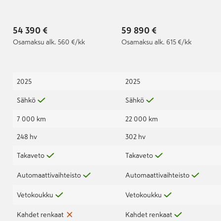
voimassa 29.7.2030 /
performance |
100 000km asti | Audi
Ennakkomyynnissä |
Approved :plus 36kk /
Audi jatkotakuu
54 390 €
59 890 €
60 000km |
100tkm / 5-vuotta |
Osamaksu
alk. 560 €/kk
Osamaksu
alk. 615 €/kk
Audi approved :plus |
2025
2025
Sähkö
Sähkö
7 000 km
22 000 km
248 hv
302 hv
Takaveto
Takaveto
Automaattivaihteisto
Automaattivaihteisto
Vetokoukku
Vetokoukku
Kahdet renkaat
Kahdet renkaat