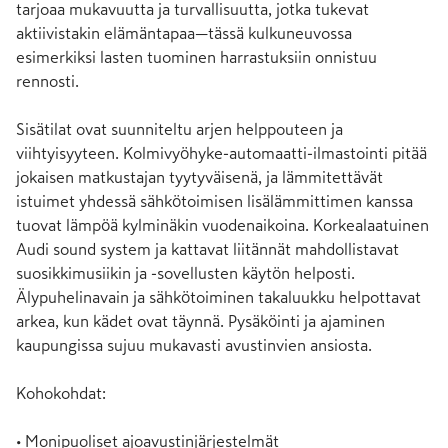
tarjoaa mukavuutta ja turvallisuutta, jotka tukevat 
aktiivistakin elämäntapaa—tässä kulkuneuvossa 
esimerkiksi lasten tuominen harrastuksiin onnistuu 
rennosti.

Sisätilat ovat suunniteltu arjen helppouteen ja 
viihtyisyyteen. Kolmivyöhyke-automaatti-ilmastointi pitää 
jokaisen matkustajan tyytyväisenä, ja lämmitettävät 
istuimet yhdessä sähkötoimisen lisälämmittimen kanssa 
tuovat lämpöä kylminäkin vuodenaikoina. Korkealaatuinen 
Audi sound system ja kattavat liitännät mahdollistavat 
suosikkimusiikin ja -sovellusten käytön helposti. 
Älypuhelinavain ja sähkötoiminen takaluukku helpottavat 
arkea, kun kädet ovat täynnä. Pysäköinti ja ajaminen 
kaupungissa sujuu mukavasti avustinvien ansiosta.

Kohokohdat:

• Monipuoliset ajoavustinjärjestelmät
