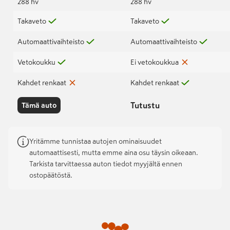
288 hv
288 hv
Takaveto
Takaveto
Automaattivaihteisto
Automaattivaihteisto
Vetokoukku
Ei vetokoukkua
Kahdet renkaat
Kahdet renkaat
Tutustu
Tämä auto
Yritämme tunnistaa autojen ominaisuudet
automaattisesti, mutta emme aina osu täysin oikeaan.
Tarkista tarvittaessa auton tiedot myyjältä ennen
ostopäätöstä.