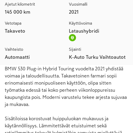
Ajetut kilometrit
Vuosimalli
145 000 km
2021
Vetotapa
Käyttövoima
Takaveto
Lataushybridi
Vaihteisto
Sijainti
Automaatti
K-Auto Turku Vaihtoautot
BMW 530 Plug-in Hybrid Touring vuodelta 2021 yhdistää 
voimaa ja taloudellisuutta. Takavetoinen farmari sopii 
erinomaisesti monipuoliseen käyttöön, olipa sitten 
työmatka edessä tai koko perheen viikonloppureissu 
kaupungista pois. Moderni varustelu tekee arjesta sujuvaa 
ja mukavaa.

Sisätiloissa korostuvat huippuluokan mukavuus ja 
käytännöllisyys. Lämmitettävät etuistuimet sekä 
ratinlämmitys tekevät kylmistäkin aamuista miellyttäviä. 