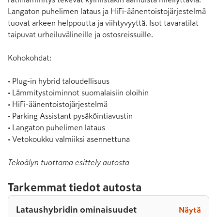
Langaton puhelimen lataus ja HiFi-äänentoistojärjestelmä 
tuovat arkeen helppoutta ja viihtyvyyttä. Isot tavaratilat 
taipuvat urheiluvälineille ja ostosreissuille.

Kohokohdat:

• Plug-in hybrid taloudellisuus

• Lämmitystoiminnot suomalaisiin oloihin

• HiFi-äänentoistojärjestelmä

• Parking Assistant pysäköintiavustin

• Langaton puhelimen lataus

• Vetokoukku valmiiksi asennettuna
Tekoälyn tuottama esittely autosta
Tarkemmat tiedot autosta
Lataushybridin ominaisuudet
Näytä