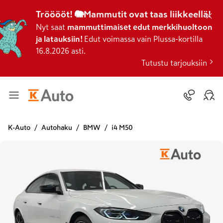
Trööööt! 🐘Mammutit ovat taas liikkeellä!
Nyt saat
mammuttimaiset edut merkkihuoltoon
ja latauksiin!
Edut voimassa vain Plussa-kortilla
16.8.2026 asti.
Tutustu tarjouksiin
K-Auto
Autohaku
BMW
i4 M50