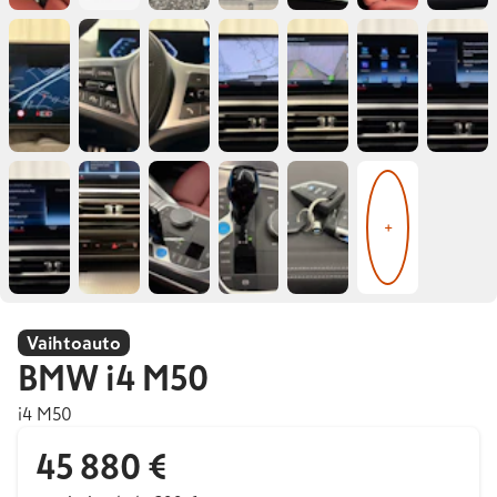
+
Vaihtoauto
BMW
i4 M50
i4 M50
45 880 €