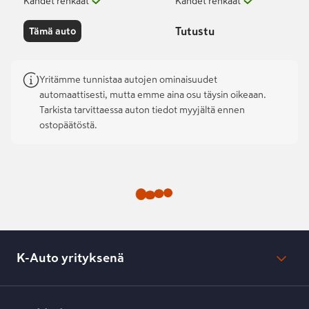
Kahdet renkaat
Kahdet renkaat
Tutustu
Tämä auto
Yritämme tunnistaa autojen ominaisuudet
automaattisesti, mutta emme aina osu täysin oikeaan.
Tarkista tarvittaessa auton tiedot myyjältä ennen
ostopäätöstä.
K-Auto yrityksenä
Mikä on K-Auto?
Lehdistötiedotteet