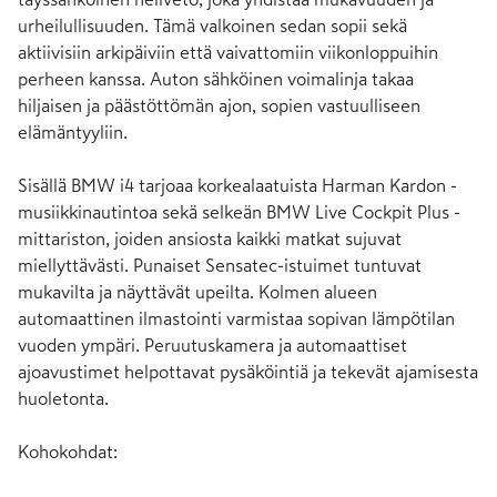
urheilullisuuden. Tämä valkoinen sedan sopii sekä 
aktiivisiin arkipäiviin että vaivattomiin viikonloppuihin 
perheen kanssa. Auton sähköinen voimalinja takaa 
hiljaisen ja päästöttömän ajon, sopien vastuulliseen 
elämäntyyliin.

Sisällä BMW i4 tarjoaa korkealaatuista Harman Kardon -
musiikkinautintoa sekä selkeän BMW Live Cockpit Plus -
mittariston, joiden ansiosta kaikki matkat sujuvat 
miellyttävästi. Punaiset Sensatec-istuimet tuntuvat 
mukavilta ja näyttävät upeilta. Kolmen alueen 
automaattinen ilmastointi varmistaa sopivan lämpötilan 
vuoden ympäri. Peruutuskamera ja automaattiset 
ajoavustimet helpottavat pysäköintiä ja tekevät ajamisesta 
huoletonta.

Kohokohdat:
