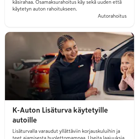
käsirahaa. Osamaksurahoitus käy sekä uuden että
käytetyn auton rahoitukseen.
Autorahoitus
K-Auton Lisäturva käytetyille
autoille
Lisäturvalla varaudut yllättäviin korjauskuluihin ja
teet ajamisesta huolettomampaa. Useita laajuuksia,