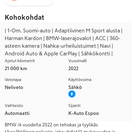
Kohokohdat
| 1-Om. Suomi-auto | Adaptiivinen M Sport alusta |
Harman Kardon | BMW-laserajovalot | ACC | 360-
asteen kamera | Nahka-urheiluistuimet | Navi |
Android Auto & Apple CarPlay | Sähkökontti |
Ajetut kilometrit
Vuosimalli
21 000 km
2022
Vetotapa
Käyttövoima
Neliveto
Sähkö
Vaihteisto
Sijainti
Automaatti
K-Auto Espoo
BMW i4 vuodelta 2022 on tehokas ja tyylikäs 
täyssähköinen neliveto, joka yhdistää mukavuuden ja 