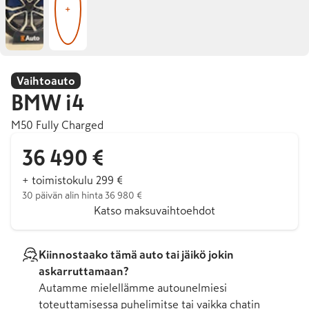
+
Vaihtoauto
BMW
i4
M50 Fully Charged
36 490 €
+ toimistokulu 299 €
30 päivän alin hinta 36 980 €
Katso maksuvaihtoehdot
Kiinnostaako tämä auto tai jäikö jokin
askarruttamaan?
Autamme mielellämme autounelmiesi
toteuttamisessa puhelimitse tai vaikka chatin