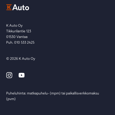
Ota yhteyttä toimipisteeseen tai lähetä viesti lomakkeella.
Etsi toimipiste
Lähetä viesti
K Auto Oy
Tikkurilantie 123
01530 Vantaa
Puh. 010 533 2425
©
2026
K Auto Oy
Puheluhinta: matka­puhelu- (mpm) tai paikallis­verkko­maksu
(pvm)