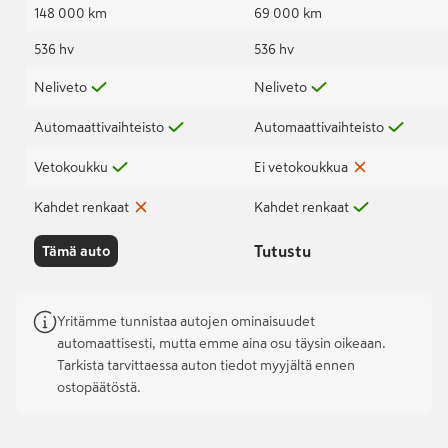
148 000 km
69 000 km
536 hv
536 hv
Neliveto
Neliveto
Automaattivaihteisto
Automaattivaihteisto
Vetokoukku
Ei vetokoukkua
Kahdet renkaat
Kahdet renkaat
Tutustu
Tämä auto
Yritämme tunnistaa autojen ominaisuudet
automaattisesti, mutta emme aina osu täysin oikeaan.
Tarkista tarvittaessa auton tiedot myyjältä ennen
ostopäätöstä.