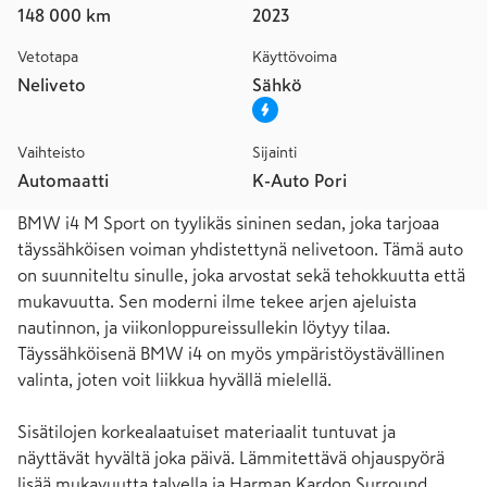
148 000 km
2023
Vetotapa
Käyttövoima
Neliveto
Sähkö
Vaihteisto
Sijainti
Automaatti
K-Auto Pori
BMW i4 M Sport on tyylikäs sininen sedan, joka tarjoaa 
täyssähköisen voiman yhdistettynä nelivetoon. Tämä auto 
on suunniteltu sinulle, joka arvostat sekä tehokkuutta että 
mukavuutta. Sen moderni ilme tekee arjen ajeluista 
nautinnon, ja viikonloppureissullekin löytyy tilaa. 
Täyssähköisenä BMW i4 on myös ympäristöystävällinen 
valinta, joten voit liikkua hyvällä mielellä.

Sisätilojen korkealaatuiset materiaalit tuntuvat ja 
näyttävät hyvältä joka päivä. Lämmitettävä ohjauspyörä 
lisää mukavuutta talvella ja Harman Kardon Surround 