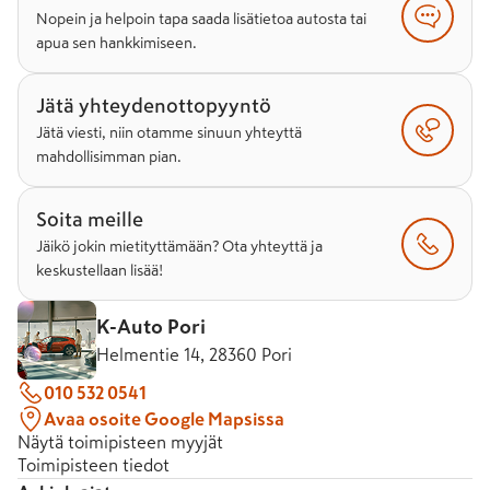
Nopein ja helpoin tapa saada lisätietoa autosta tai
apua sen hankkimiseen.
Jätä yhteydenottopyyntö
Jätä viesti, niin otamme sinuun yhteyttä
mahdollisimman pian.
Soita meille
Jäikö jokin mietityttämään? Ota yhteyttä ja
keskustellaan lisää!
K-Auto Pori
Helmentie 14, 28360 Pori
010 532 0541
Avaa osoite Google Mapsissa
Näytä toimipisteen myyjät
Toimipisteen tiedot