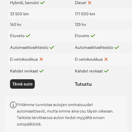
Hybridi, bensiini
Diesel
33 500 km
171 000 km
143 hv
129 hv
Etuveto
Etuveto
Automaattivaihteisto
Automaattivaihteisto
Ei vetokoukkua
Ei vetokoukkua
Kahdet renkaat
Kahdet renkaat
Tutustu
Tämä auto
Yritämme tunnistaa autojen ominaisuudet
automaattisesti, mutta emme aina osu täysin oikeaan.
Tarkista tarvittaessa auton tiedot myyjältä ennen
ostopäätöstä.