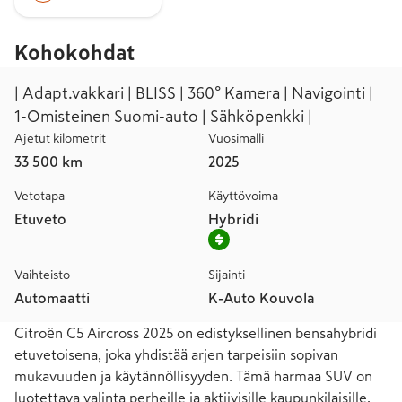
Kohokohdat
| Adapt.vakkari | BLISS | 360° Kamera | Navigointi |
1-Omisteinen Suomi-auto | Sähköpenkki |
Ajetut kilometrit
Vuosimalli
33 500 km
2025
Vetotapa
Käyttövoima
Etuveto
Hybridi
Vaihteisto
Sijainti
Automaatti
K-Auto Kouvola
Citroën C5 Aircross 2025 on edistyksellinen bensahybridi 
etuvetoisena, joka yhdistää arjen tarpeisiin sopivan 
mukavuuden ja käytännöllisyyden. Tämä harmaa SUV on 
luotettava valinta perheille ja aktiivisille kaupunkilaisille, 