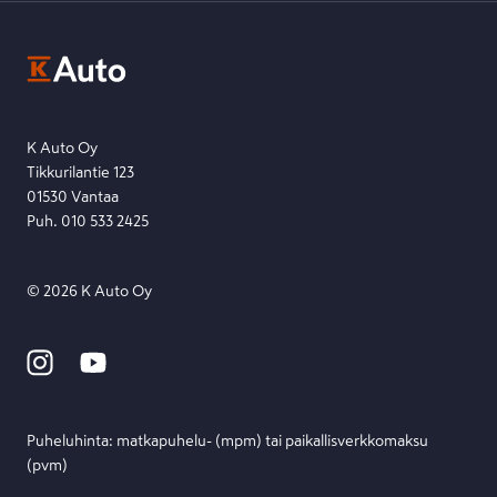
Kysymys, palaute tai jokin muu asia mielessä?
EU Data Act
Ota yhteyttä toimipisteeseen tai lähetä viesti lomakkeella.
Etsi toimipiste
Lähetä viesti
K Auto Oy
Tikkurilantie 123
01530 Vantaa
Puh. 010 533 2425
©
2026
K Auto Oy
Puheluhinta: matka­puhelu- (mpm) tai paikallis­verkko­maksu
(pvm)