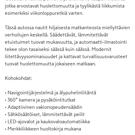
jotka arvostavat huolettomuutta ja tyylikästä liikkumista 
esimerkiksi viikonloppuretkiä varten.

Tässä autossa nautit hiljaisesta matkanteosta miellyttävien 
verhoilujen keskellä. Säädettävät, lämmitettävät 
etuistuimet tuovat mukavuutta, ja automaatti-ilmastointi 
tekee olon tasaiseksi säässä kuin säässä. Modernit 
liitettävyysominaisuudet ja kattavat turvallisuusvarusteet 
tuovat huolettomuutta jokaiseen matkaan.

Kohokohdat:

• Navigointijärjestelmä ja älypuhelinliitäntä

• 360° kamera ja pysäköintitutkat

• Adaptiivinen vakionopeudensäädin

• Sähkösäätöiset, lämmitettävät peilit

• LED-ajovalot ja kaukovaloautomatiikka

• Merkkiliikkeen huoltokirja mukana