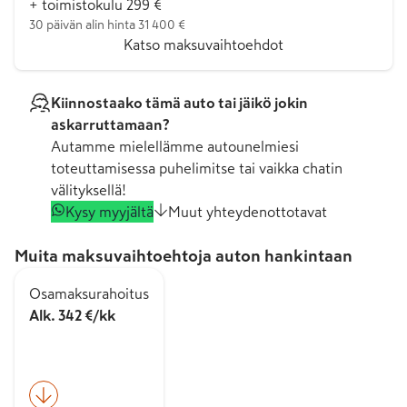
+ toimistokulu 299 €
30 päivän alin hinta 31 400 €
Katso maksuvaihtoehdot
Kiinnostaako tämä auto tai jäikö jokin
askarruttamaan?
Autamme mielellämme autounelmiesi
toteuttamisessa puhelimitse tai vaikka chatin
välityksellä!
Kysy myyjältä
Muut yhteydenottotavat
Muita maksuvaihtoehtoja auton hankintaan
Osamaksurahoitus
Alk. 342 €/kk