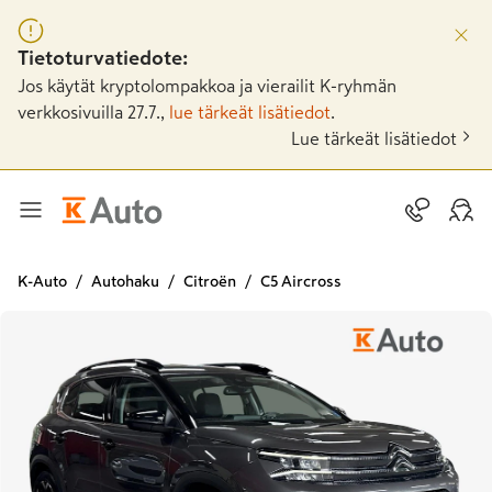
Tietoturvatiedote:
Jos käytät kryptolompakkoa ja vierailit K-ryhmän
verkkosivuilla 27.7.,
lue tärkeät lisätiedot
.
Lue tärkeät lisätiedot
K-Auto
Autohaku
Citroën
C5 Aircross