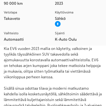
90 000 km
2023
Vetotapa
Käyttövoima
Takaveto
Sähkö
Vaihteisto
Sijainti
Automaatti
K-Auto Oulu
Kia EV6 vuoden 2023 mallia on käytetty, valkoinen ja 
tyylikäs täyssähköinen SUV takavedolla sekä 
ajomukavuutta korostavalla automaattivaihteistolla. EV6 
on tehokas arjen kumppani joka tekee matkoista helppoja 
ja mukavia, olitpa sitten työmatkalla tai viettämässä 
viikonloppua perheen kanssa.

Sisällä sinua odottaa tilava ja moderni matkustamo 
kahdella isolla kosketusnäytöllä, sähkötoimin säädettävä ja 
lämmitettävä kuljettajanistuin sekä lämmitettävä 
ohjauspyörä talvikeleihin. Puolinahkaverhoilu ja 2-alueinen 