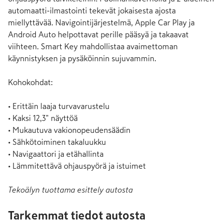
automaatti-ilmastointi tekevät jokaisesta ajosta 
miellyttävää. Navigointijärjestelmä, Apple Car Play ja 
Android Auto helpottavat perille pääsyä ja takaavat 
viihteen. Smart Key mahdollistaa avaimettoman 
käynnistyksen ja pysäköinnin sujuvammin.

Kohokohdat:

• Erittäin laaja turvavarustelu

• Kaksi 12,3" näyttöä

• Mukautuva vakionopeudensäädin

• Sähkötoiminen takaluukku

• Navigaattori ja etähallinta

• Lämmitettävä ohjauspyörä ja istuimet
Tekoälyn tuottama esittely autosta
Tarkemmat tiedot autosta