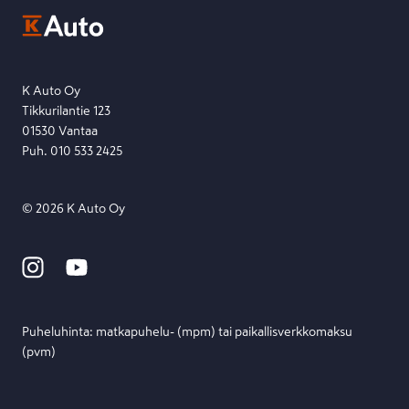
Ota yhteyttä toimipisteeseen tai lähetä viesti lomakkeella.
Etsi toimipiste
Lähetä viesti
K Auto Oy
Tikkurilantie 123
01530 Vantaa
Puh. 010 533 2425
©
2026
K Auto Oy
Puheluhinta: matka­puhelu- (mpm) tai paikallis­verkko­maksu
(pvm)