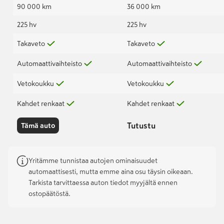
90 000 km
36 000 km
225 hv
225 hv
Takaveto
Takaveto
Automaattivaihteisto
Automaattivaihteisto
Vetokoukku
Vetokoukku
Kahdet renkaat
Kahdet renkaat
Tutustu
Tämä auto
Yritämme tunnistaa autojen ominaisuudet
automaattisesti, mutta emme aina osu täysin oikeaan.
Tarkista tarvittaessa auton tiedot myyjältä ennen
ostopäätöstä.