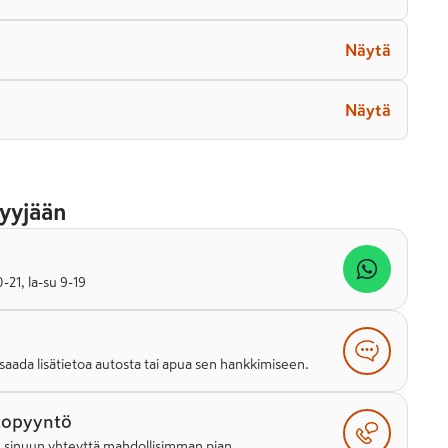
Näytä
Näytä
yyjään
21, la-su 9-19
saada lisätietoa autosta tai apua sen hankkimiseen.
topyyntö
e sinuun yhteyttä mahdollisimman pian.