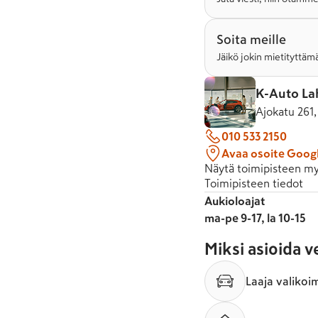
Soita meille
Jäikö jokin mietityttämä
K-Auto La
Ajokatu 261,
010 533 2150
Avaa osoite Goog
Näytä toimipisteen my
Toimipisteen tiedot
Aukioloajat
ma-pe 9-17, la 10-15
Miksi asioida 
Laaja valikoi