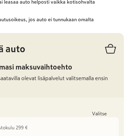
ai leasaa auto helposti vaikka kotisohvalta
autusoikeus, jos auto ei tunnukaan omalta
ä auto
amasi maksuvaihtoehto
atavilla olevat lisäpalvelut valitsemalla ensin
Valitse
stokulu 299 €