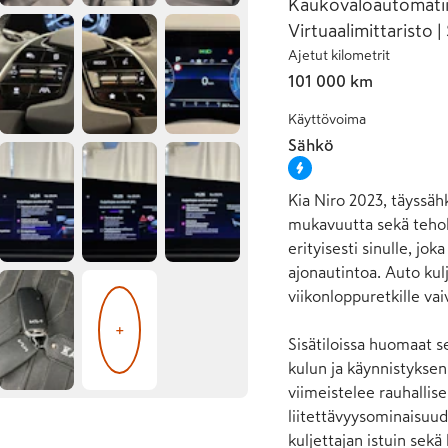
Kaukovaloautomatii
Virtuaalimittaristo 
Ajetut kilometrit
101 000 km
Käyttövoima
Sähkö
Kia Niro 2023, täyssäh
mukavuutta sekä tehok
erityisesti sinulle, jok
ajonautintoa. Auto kulj
viikonloppuretkille vai
+
Sisätiloissa huomaat s
kulun ja käynnistykse
viimeistelee rauhallis
liitettävyysominaisuud
kuljettajan istuin sekä