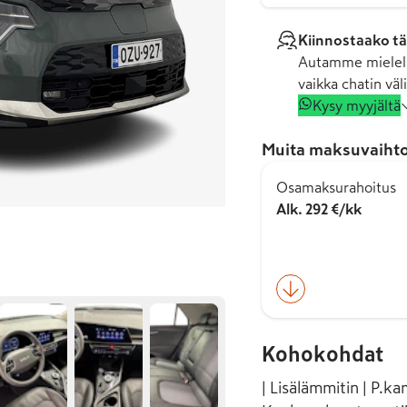
Kiinnostaako tä
Autamme mielell
vaikka chatin väli
Kysy myyjältä
Muita maksuvaihto
Osamaksurahoitus
Alk. 292 €/kk
Kohokohdat
| Lisälämmitin | P.ka