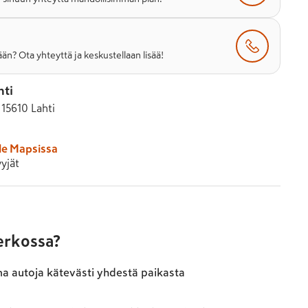
än? Ota yhteyttä ja keskustellaan lisää!
hti
 15610 Lahti
le Mapsissa
yjät
verkossa?
ma autoja kätevästi yhdestä paikasta