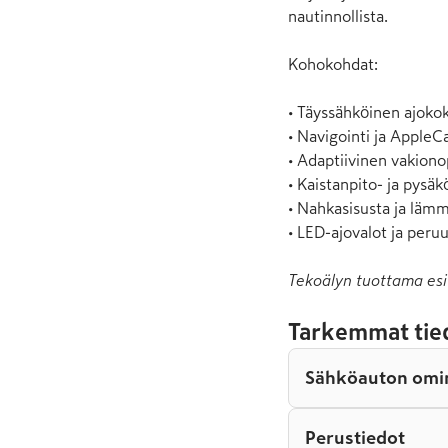
nautinnollista.

Kohokohdat:

• Täyssähköinen ajoko
• Navigointi ja AppleCa
• Adaptiivinen vakion
• Kaistanpito- ja pysäk
• Nahkasisusta ja lämm
• LED-ajovalot ja per
Tekoälyn tuottama esi
Tarkemmat tie
Sähköauton omi
Perustiedot