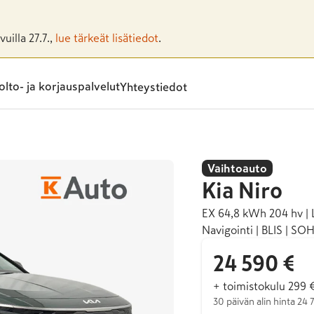
uilla 27.7.,
lue tärkeät lisätiedot
.
lto- ja korjauspalvelut
Yhteystiedot
Vaihtoauto
Kia
Niro
EX 64,8 kWh 204 hv | L
Navigointi | BLIS | SO
24 590 €
+ toimistokulu 299 
30 päivän alin hinta 24 