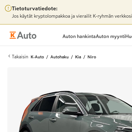
Tietoturvatiedote:
Jos käytät kryptolompakkoa ja vierailit K-ryhmän verkkosiv
Auton hankinta
Auton myynti
Huo
Takaisin
K-Auto
Autohaku
Kia
Niro