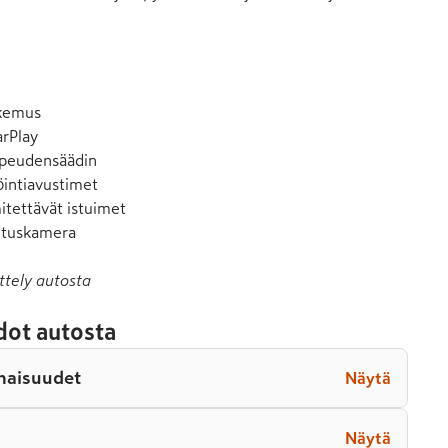
kemus

rPlay

opeudensäädin

öintiavustimet

itettävät istuimet

uutuskamera
ttely autosta
dot autosta
naisuudet
Näytä
Näytä