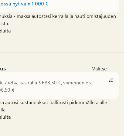
ossa nyt vain
1 000 €
uksia - maksa autostasi kerralla ja nauti omistajuuden
asta.
eluita
us
Valitse
k, 7.49%, käsiraha 3 688,50 €, viimeinen erä
06,50 €
aa autosi kustannukset hallitusti pidemmälle ajalle
la.
eluita