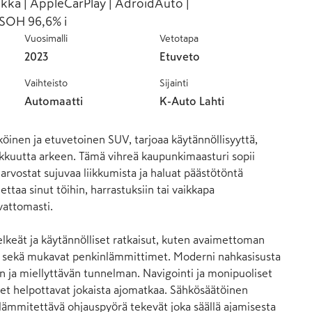
kka | AppleCarPlay | AdroidAuto |
| SOH 96,6% i
Vuosimalli
Vetotapa
2023
Etuveto
Vaihteisto
Sijainti
Automaatti
K-Auto Lahti
köinen ja etuvetoinen SUV, tarjoaa käytännöllisyyttä, 
kuutta arkeen. Tämä vihreä kaupunkimaasturi sopii 
a arvostat sujuvaa liikkumista ja haluat päästötöntä 
ettaa sinut töihin, harrastuksiin tai vaikkapa 
vattomasti.

elkeät ja käytännölliset ratkaisut, kuten avaimettoman 
n sekä mukavat penkinlämmittimet. Moderni nahkasisusta 
en ja miellyttävän tunnelman. Navigointi ja monipuoliset 
et helpottavat jokaista ajomatkaa. Sähkösäätöinen 
 lämmitettävä ohjauspyörä tekevät joka säällä ajamisesta 