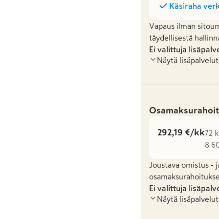
Käsiraha verk
Vapaus ilman sitoum
täydellisestä hallinn
Ei valittuja lisäpalv
Näytä lisäpalvelut
Osamaksurahoit
292,19 €/kk
72 k
8 6
Joustava omistus - j
osamaksurahoituksel
Ei valittuja lisäpalv
Näytä lisäpalvelut