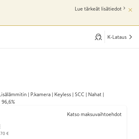
Lue tärkeät lisätiedot
K-Lataus
isälämmitin | P.kamera | Keyless | SCC | Nahat |
H 96,6%
Katso maksuvaihtoehdot
€
770 €