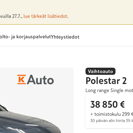
uilla 27.7.,
lue tärkeät lisätiedot
.
lto- ja korjauspalvelut
Yhteystiedot
Vaihtoauto
Polestar
2
Long range Single mo
38 850 €
+ toimistokulu 299 
30 päivän alin hinta 39 