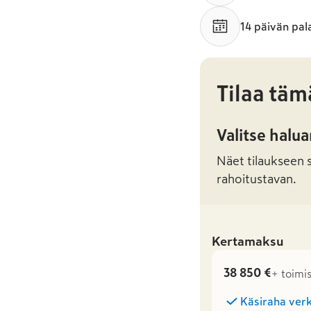
14 päivän pal
Tilaa täm
Valitse halu
Näet tilaukseen sa
rahoitustavan.
Kertamaksu
38 850 €
+ toimi
Käsiraha verk