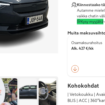
Kiinnostaako tä
Autamme mielell
vaikka chatin väli
Kysy myyjältä
Muita maksuvaihto
Osamaksurahoitus
Alk. 427 €/kk
Kohokohdat
| Vetokoukku | Avai
BLIS | ACC | 360°ka