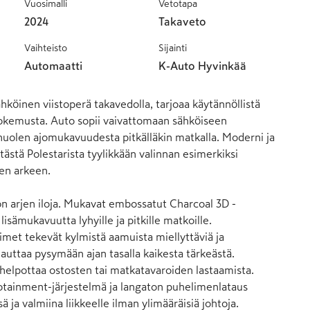
Vuosimalli
Vetotapa
2024
Takaveto
Vaihteisto
Sijainti
Automaatti
K-Auto Hyvinkää
hköinen viistoperä takavedolla, tarjoaa käytännöllistä 
okemusta. Auto sopii vaivattomaan sähköiseen 
 huolen ajomukavuudesta pitkälläkin matkalla. Moderni ja 
ästä Polestarista tyylikkään valinnan esimerkiksi 
en arkeen.

ljon arjen iloja. Mukavat embossatut Charcoal 3D -
isämukavuutta lyhyille ja pitkille matkoille. 
met tekevät kylmistä aamuista miellyttäviä ja 
 auttaa pysymään ajan tasalla kaikesta tärkeästä. 
elpottaa ostosten tai matkatavaroiden lastaamista. 
otainment-järjestelmä ja langaton puhelimenlataus 
 ja valmiina liikkeelle ilman ylimääräisiä johtoja.
