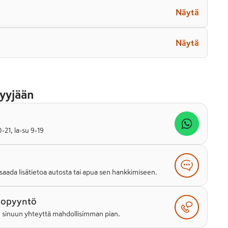
Näytä
Näytä
yyjään
21, la-su 9-19
saada lisätietoa autosta tai apua sen hankkimiseen.
topyyntö
e sinuun yhteyttä mahdollisimman pian.