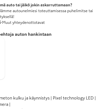
mä auto tai jäikö jokin askarruttamaan?
ämme autounelmiesi toteuttamisessa puhelimitse tai
tyksellä!
Muut yhteydenottotavat
ehtoja auton hankintaan
meton kulku ja käynnistys | Pixel technology LED |
mera |