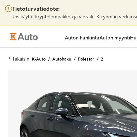
Tietoturvatiedote:
Jos käytät kryptolompakkoa ja vierailit K-ryhmän verkkosiv
Auton hankinta
Auton myynti
Huo
Takaisin
K-Auto
Autohaku
Polestar
2