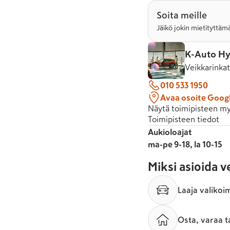
Soita meille
Jäikö jokin mietityttämä
K-Auto Hy
Veikkarinka
010 533 1950
Avaa osoite Goog
Näytä toimipisteen my
Toimipisteen tiedot
Aukioloajat
ma-pe 9-18, la 10-15
Miksi asioida 
Laaja valikoi
Osta, varaa t