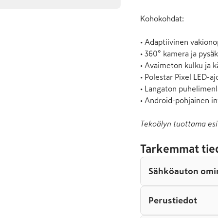
Kohokohdat:

• Adaptiivinen vakion
• 360° kamera ja pysäkö
• Avaimeton kulku ja k
• Polestar Pixel LED-ajo
• Langaton puhelimenl
• Android-pohjainen i
Tekoälyn tuottama esi
Tarkemmat tie
Sähköauton omi
Perustiedot