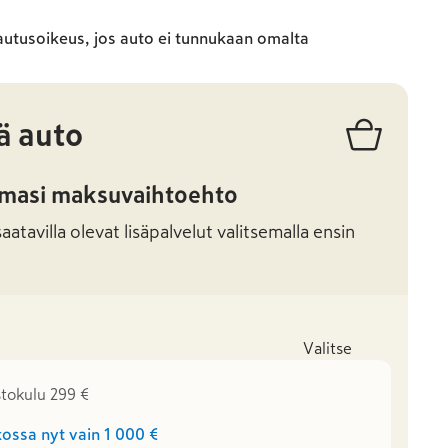
autusoikeus, jos auto ei tunnukaan omalta
ä auto
amasi maksuvaihtoehto
atavilla olevat lisäpalvelut valitsemalla ensin
Valitse
stokulu 299 €
ossa nyt vain
1 000 €