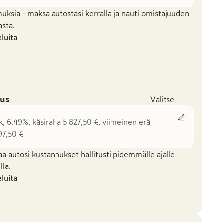
uksia - maksa autostasi kerralla ja nauti omistajuuden
asta.
eluita
us
Valitse
k, 6.49%, käsiraha 5 827,50 €, viimeinen erä
97,50 €
aa autosi kustannukset hallitusti pidemmälle ajalle
la.
eluita