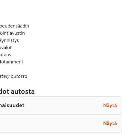
opeudensäädin

intiavustin

äynnistys

valot

ataus

nfotainment
ttely autosta
dot autosta
naisuudet
Näytä
Näytä