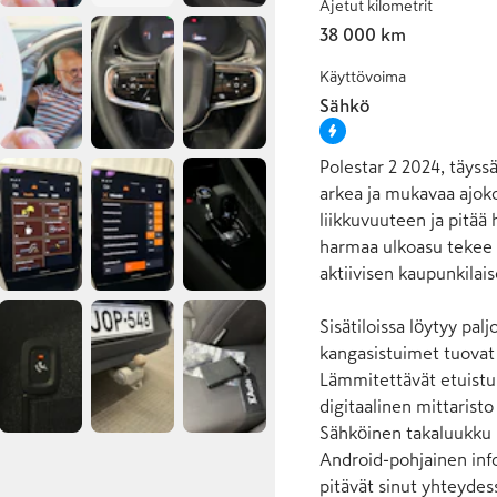
Ajetut kilometrit
38 000 km
Käyttövoima
Sähkö
Polestar 2 2024, täyssä
arkea ja mukavaa ajok
liikkuvuuteen ja pitää
harmaa ulkoasu tekee t
aktiivisen kaupunkilais
Sisätiloissa löytyy pa
kangasistuimet tuovat l
Lämmitettävät etuistui
digitaalinen mittaristo
Sähköinen takaluukku h
Android-pohjainen inf
pitävät sinut yhteydessä