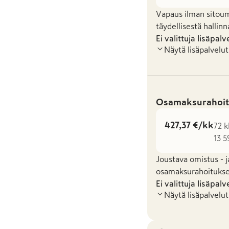
Vapaus ilman sitoum
täydellisestä hallinn
Ei valittuja lisäpalv
Näytä lisäpalvelut
Osamaksurahoit
427,37 €/kk
72 k
13 5
Joustava omistus - j
osamaksurahoituksel
Ei valittuja lisäpalv
Näytä lisäpalvelut