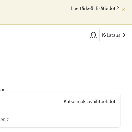
Lue tärkeät lisätiedot
K-Lataus
tor
Katso maksuvaihtoehdot
€
490 €