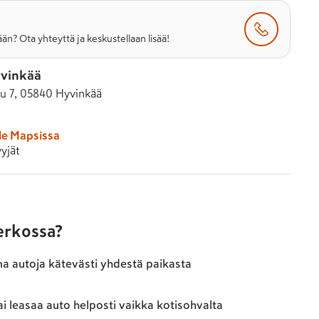
än? Ota yhteyttä ja keskustellaan lisää!
vinkää
tu 7, 05840 Hyvinkää
le Mapsissa
yjät
verkossa?
ma autoja kätevästi yhdestä paikasta
ai leasaa auto helposti vaikka kotisohvalta