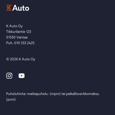
Ota yhteyttä toimipisteeseen tai lähetä viesti lomakkeella.
Etsi toimipiste
Lähetä viesti
K Auto Oy
Tikkurilantie 123
01530 Vantaa
Puh. 010 533 2425
©
2026
K Auto Oy
Puheluhinta: matka­puhelu- (mpm) tai paikallis­verkko­maksu
(pvm)