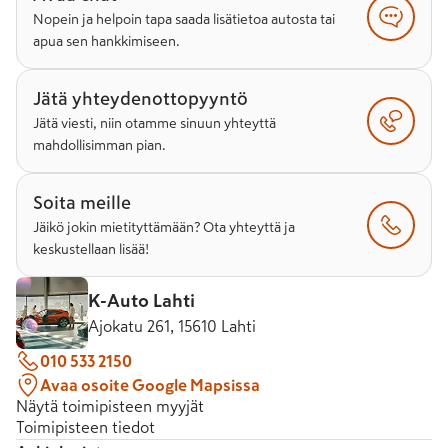
Nopein ja helpoin tapa saada lisätietoa autosta tai
apua sen hankkimiseen.
Jätä yhteydenottopyyntö
Jätä viesti, niin otamme sinuun yhteyttä
mahdollisimman pian.
Soita meille
Jäikö jokin mietityttämään? Ota yhteyttä ja
keskustellaan lisää!
K-Auto Lahti
Ajokatu 261, 15610 Lahti
010 533 2150
Avaa osoite Google Mapsissa
Näytä toimipisteen myyjät
Toimipisteen tiedot