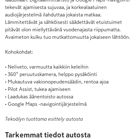
tekevät ajamisesta sujuvaa, ja korkealaatuinen 
audiojärjestelmä ilahduttaa jokaista matkaa. 
Lämmitettävät ja sähköisesti säädettävät etuistuimet 
pitävät olon miellyttävänä vuodenajasta riippumatta. 
Avaimeton kulku tuo mutkattomuutta jokaiseen lähtöön.

Kohokohdat:

• Neliveto, varmuutta kaikkiin keleihin

• 360° peruutuskamera, helppo pysäköinti

• Mukautuva vakionopeudensäädin, rentoa ajoa

• Pilot Assist, tukea ajamiseen

• Laadukas äänentoisto autossa

• Google Maps -navigointijärjestelmä
Tekoälyn tuottama esittely autosta
Tarkemmat tiedot autosta