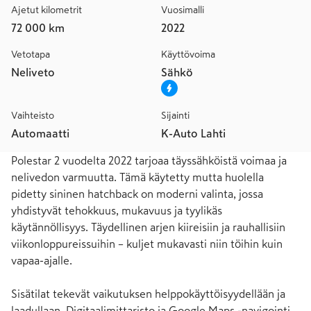
Ajetut kilometrit
Vuosimalli
72 000 km
2022
Vetotapa
Käyttövoima
Neliveto
Sähkö
Vaihteisto
Sijainti
Automaatti
K-Auto Lahti
Polestar 2 vuodelta 2022 tarjoaa täyssähköistä voimaa ja 
nelivedon varmuutta. Tämä käytetty mutta huolella 
pidetty sininen hatchback on moderni valinta, jossa 
yhdistyvät tehokkuus, mukavuus ja tyylikäs 
käytännöllisyys. Täydellinen arjen kiireisiin ja rauhallisiin 
viikonloppureissuihin – kuljet mukavasti niin töihin kuin 
vapaa-ajalle.

Sisätilat tekevät vaikutuksen helppokäyttöisyydellään ja 
laadullaan. Digitaalimittaristo ja Google Maps -navigointi 