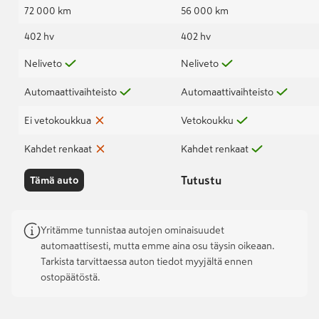
72 000 km
56 000 km
402 hv
402 hv
Neliveto
Neliveto
Automaattivaihteisto
Automaattivaihteisto
Ei vetokoukkua
Vetokoukku
Kahdet renkaat
Kahdet renkaat
Tutustu
Tämä auto
Yritämme tunnistaa autojen ominaisuudet
automaattisesti, mutta emme aina osu täysin oikeaan.
Tarkista tarvittaessa auton tiedot myyjältä ennen
ostopäätöstä.