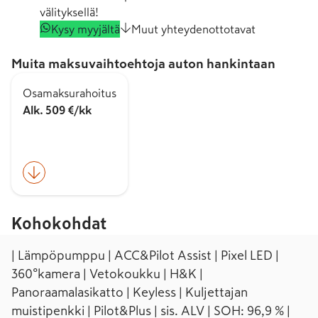
välityksellä!
Kysy myyjältä
Muut yhteydenottotavat
Muita maksuvaihtoehtoja auton hankintaan
Osamaksurahoitus
Alk. 509 €/kk
Kohokohdat
| Lämpöpumppu | ACC&Pilot Assist | Pixel LED |
360°kamera | Vetokoukku | H&K |
Panoraamalasikatto | Keyless | Kuljettajan
muistipenkki | Pilot&Plus | sis. ALV | SOH: 96,9 % |