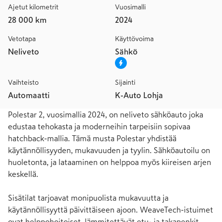
Ajetut kilometrit
Vuosimalli
28 000 km
2024
Vetotapa
Käyttövoima
Neliveto
Sähkö
Vaihteisto
Sijainti
Automaatti
K-Auto Lohja
Polestar 2, vuosimallia 2024, on neliveto sähköauto joka 
edustaa tehokasta ja moderneihin tarpeisiin sopivaa 
hatchback-mallia. Tämä musta Polestar yhdistää 
käytännöllisyyden, mukavuuden ja tyylin. Sähköautoilu on 
huoletonta, ja lataaminen on helppoa myös kiireisen arjen 
keskellä.

Sisätilat tarjoavat monipuolista mukavuutta ja 
käytännöllisyyttä päivittäiseen ajoon. WeaveTech-istuimet 
ovat helppohoitoiset, lämmitettävät etu- ja takapenkit 