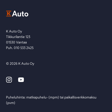
Kysymys, palaute tai jokin muu asia mielessä?
EU Data Act
Ota yhteyttä toimipisteeseen tai lähetä viesti lomakkeella.
Etsi toimipiste
Lähetä viesti
K Auto Oy
Tikkurilantie 123
01530 Vantaa
Puh. 010 533 2425
©
2026
K Auto Oy
Puheluhinta: matka­puhelu- (mpm) tai paikallis­verkko­maksu
(pvm)