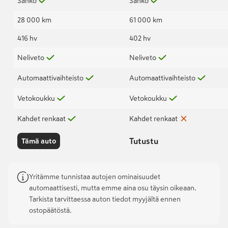
Sähkö
Sähkö
28 000 km
61 000 km
416 hv
402 hv
Neliveto
Neliveto
Automaattivaihteisto
Automaattivaihteisto
Vetokoukku
Vetokoukku
Kahdet renkaat
Kahdet renkaat
Tutustu
Tämä auto
Yritämme tunnistaa autojen ominaisuudet
automaattisesti, mutta emme aina osu täysin oikeaan.
Tarkista tarvittaessa auton tiedot myyjältä ennen
ostopäätöstä.