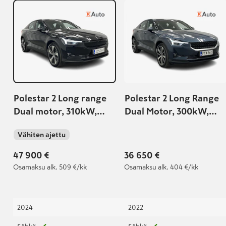
Polestar 2 Long range
Polestar 2 Long Range
Dual motor, 310kW,
Dual Motor, 300kW,
82kWh
78kWh
Vähiten ajettu
47 900 €
36 650 €
Osamaksu
alk. 509 €/kk
Osamaksu
alk. 404 €/kk
2024
2022