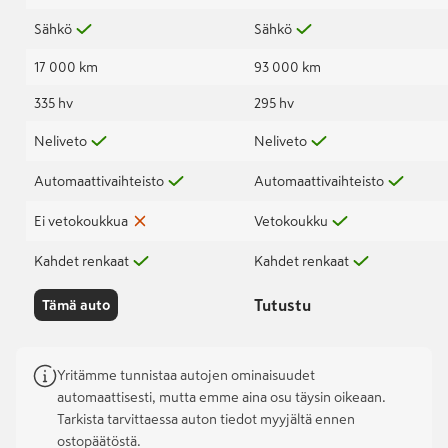
Sähkö
Sähkö
17 000 km
93 000 km
335 hv
295 hv
Neliveto
Neliveto
Automaattivaihteisto
Automaattivaihteisto
Ei vetokoukkua
Vetokoukku
Kahdet renkaat
Kahdet renkaat
Tutustu
Tämä auto
Yritämme tunnistaa autojen ominaisuudet
automaattisesti, mutta emme aina osu täysin oikeaan.
Tarkista tarvittaessa auton tiedot myyjältä ennen
ostopäätöstä.