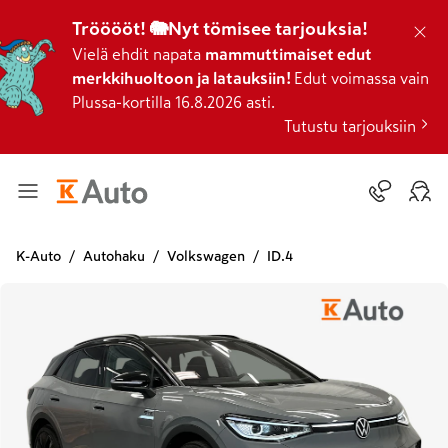
Trööööt! 🐘Nyt tömisee tarjouksia!
Vielä ehdit napata
mammuttimaiset edut
merkkihuoltoon ja latauksiin!
Edut voimassa vain
Plussa-kortilla 16.8.2026 asti.
Tutustu tarjouksiin
K-Auto
Autohaku
Volkswagen
ID.4