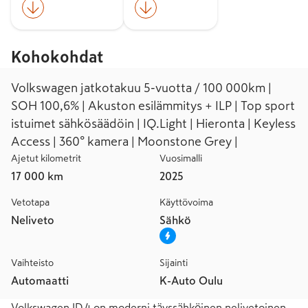
Kohokohdat
Volkswagen jatkotakuu 5-vuotta / 100 000km |
SOH 100,6% | Akuston esilämmitys + ILP | Top sport
istuimet sähkösäädöin | IQ.Light | Hieronta | Keyless
Access | 360° kamera | Moonstone Grey |
Ajetut kilometrit
Vuosimalli
17 000 km
2025
Vetotapa
Käyttövoima
Neliveto
Sähkö
Vaihteisto
Sijainti
Automaatti
K-Auto Oulu
Volkswagen ID.4 on moderni täyssähköinen nelivetoinen 