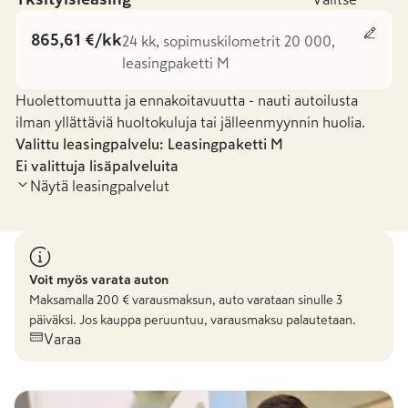
865,61 €/kk
24 kk, sopimuskilometrit 20 000,
leasingpaketti M
Huolettomuutta ja ennakoitavuutta - nauti autoilusta
ilman yllättäviä huoltokuluja tai jälleenmyynnin huolia.
Valittu leasingpalvelu: Leasingpaketti
M
Ei valittuja lisäpalveluita
Näytä leasingpalvelut
Leasingpaketti M
Voit myös varata auton
Maksamalla
200
€ varausmaksun, auto varataan sinulle 3
päiväksi. Jos kauppa peruuntuu, varausmaksu palautetaan.
865,61 €
/kk
Varaa