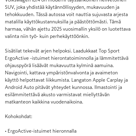
SUV, joka yhdistää käytännöllisyyden, mukavuuden ja 
tehokkuuden. Tässä autossa voit nauttia sujuvasta arjesta 
matalilla käyttökustannuksilla ja päästöttömästi. Tämä 
harmaa, vähän ajettu 2025 vuosimallin yksilö on luotettava 
valinta niin työ- kuin perhekäyttöönkin.

Sisätilat tekevät arjen helpoksi. Laadukkaat Top Sport 
ErgoActive -istuimet hierontatoiminnolla ja lämmitettävä 
ohjauspyörä lisäävät mukavuutta kylminä aamuina. 
Navigointi, kattava ympäristönvalvonta ja avaimeton 
käyttö helpottavat liikkumista. Langaton Apple Carplay ja 
Android Auto pitävät yhteydet kunnossa. Ilmastointi ja 
esilämmitettävä akusto varmistavat miellyttävän 
matkanteon kaikkina vuodenaikoina.

Kohokohdat:

• ErgoActive-istuimet hieronnalla
