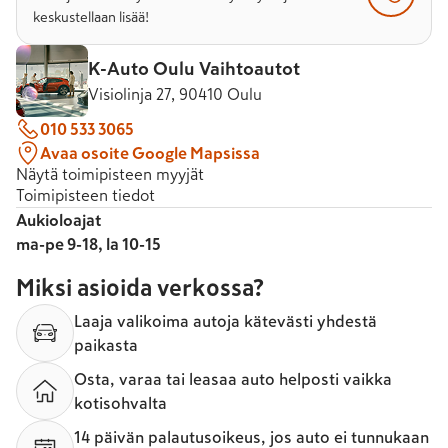
keskustellaan lisää!
K-Auto Oulu Vaihtoautot
Visiolinja 27, 90410 Oulu
010 533 3065
Avaa osoite Google Mapsissa
Näytä toimipisteen myyjät
Toimipisteen tiedot
Aukioloajat
ma-pe 9-18, la 10-15
Miksi asioida verkossa?
Laaja valikoima autoja kätevästi yhdestä
paikasta
Osta, varaa tai leasaa auto helposti vaikka
kotisohvalta
14 päivän palautusoikeus, jos auto ei tunnukaan