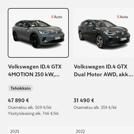
Volkswagen ID.4 GTX
Volkswagen ID.4 GTX
4MOTION 250 kW,
Dual Motor AWD, akku
akku 77 kWh |
77 kWh
Tehokkain
Volkswagen jatkotakuu
5-vuotta / 100 000km,
47 890 €
31 490 €
voimassa |
Osamaksu
alk. 509 €/kk
Osamaksu
alk. 359 €/kk
Yksityisleasing
alk. 746 €/kk
2025
2022