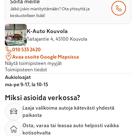
Soita meille
Jäikö jokin mietityttämään? Ota yhteyttä ja
keskustellaan lisää!
K-Auto Kouvola
Taitajantie 4, 45100 Kouvola
010 533 2420
Avaa osoite Google Mapsissa
Näytä toimipisteen myyjät
Toimipisteen tiedot
Aukioloajat
ma-pe 9-17, la 10-15
Miksi asioida verkossa?
Laaja valikoima autoja kätevästi yhdestä
paikasta
Osta, varaa tai leasaa auto helposti vaikka
kotisohvalta