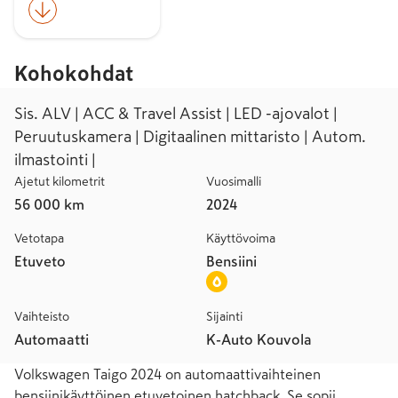
Kohokohdat
Sis. ALV | ACC & Travel Assist | LED -ajovalot |
Peruutuskamera | Digitaalinen mittaristo | Autom.
ilmastointi |
Ajetut kilometrit
Vuosimalli
56 000 km
2024
Vetotapa
Käyttövoima
Etuveto
Bensiini
Vaihteisto
Sijainti
Automaatti
K-Auto Kouvola
Volkswagen Taigo 2024 on automaattivaihteinen 
bensiinikäyttöinen etuvetoinen hatchback. Se sopii 