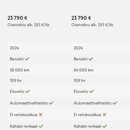
DSG-automaatti | VW
DSG-automaatti | Vw
tehdastakuu voimassa :
jatkotakuu voimassa:
24.04.2027 asti /
24.4.2027 / 100 000km
23 790 €
23 790 €
100tkm |
asti |
Osamaksu
alk. 283 €/kk
Osamaksu
alk. 283 €/kk
2024
2024
Bensiini
Bensiini
56 000 km
64 000 km
109 hv
109 hv
Etuveto
Etuveto
Automaattivaihteisto
Automaattivaihteisto
Ei vetokoukkua
Ei vetokoukkua
Kahdet renkaat
Kahdet renkaat