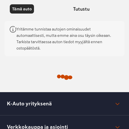
Tutustu
Tämä auto
Yritämme tunnistaa autojen ominaisuudet
automaattisesti, mutta emme aina osu täysin oikeaan.
Tarkista tarvittaessa auton tiedot myyjältä ennen
ostopäätöstä.
K-Auto yrityksenä
Mikä on K-Auto?
Lehdistötiedotteet
Verkkokauppa ja asiointi