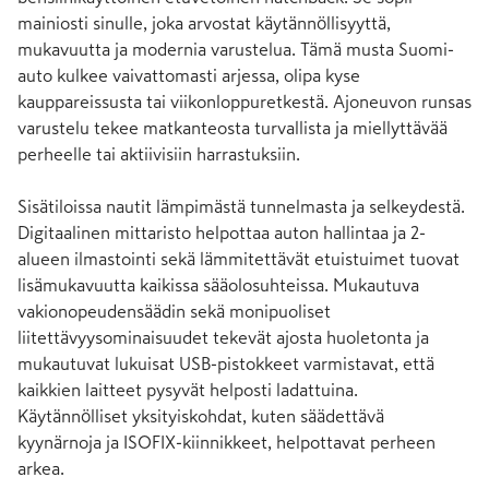
mainiosti sinulle, joka arvostat käytännöllisyyttä, 
mukavuutta ja modernia varustelua. Tämä musta Suomi-
auto kulkee vaivattomasti arjessa, olipa kyse 
kauppareissusta tai viikonloppuretkestä. Ajoneuvon runsas 
varustelu tekee matkanteosta turvallista ja miellyttävää 
perheelle tai aktiivisiin harrastuksiin.

Sisätiloissa nautit lämpimästä tunnelmasta ja selkeydestä. 
Digitaalinen mittaristo helpottaa auton hallintaa ja 2-
alueen ilmastointi sekä lämmitettävät etuistuimet tuovat 
lisämukavuutta kaikissa sääolosuhteissa. Mukautuva 
vakionopeudensäädin sekä monipuoliset 
liitettävyysominaisuudet tekevät ajosta huoletonta ja 
mukautuvat lukuisat USB-pistokkeet varmistavat, että 
kaikkien laitteet pysyvät helposti ladattuina. 
Käytännölliset yksityiskohdat, kuten säädettävä 
kyynärnoja ja ISOFIX-kiinnikkeet, helpottavat perheen 
arkea.
