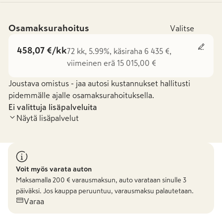
Osamaksurahoitus
Valitse
458,07 €/kk
72 kk, 5.99%, käsiraha 6 435 €,
viimeinen erä 15 015,00 €
Joustava omistus - jaa autosi kustannukset hallitusti
pidemmälle ajalle osamaksurahoituksella.
Ei valittuja lisäpalveluita
Näytä lisäpalvelut
Voit myös varata auton
Maksamalla
200
€ varausmaksun, auto varataan sinulle 3
päiväksi. Jos kauppa peruuntuu, varausmaksu palautetaan.
Varaa