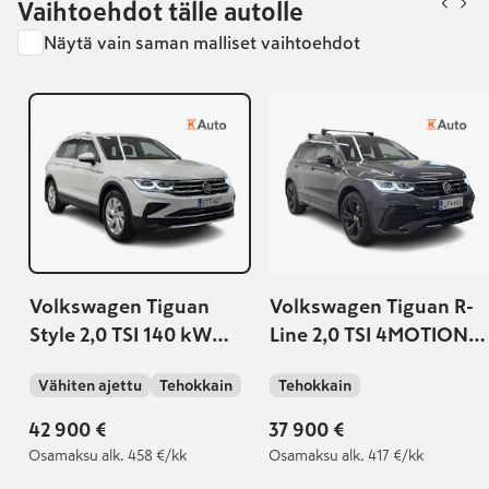
Vaihtoehdot tälle autolle
Näytä vain saman malliset vaihtoehdot
Volkswagen Tiguan
Volkswagen Tiguan R-
Style 2,0 TSI 140 kW
Line 2,0 TSI 4MOTION
4MOTION DSG-
DSG-automaatti
Vähiten ajettu
Tehokkain
Tehokkain
automaatti
42 900 €
37 900 €
Osamaksu
alk. 458 €/kk
Osamaksu
alk. 417 €/kk