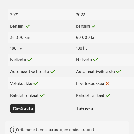
2021
2022
Bensiini
Bensiini
36 000 km
60 000 km
188 hv
188 hv
Neliveto
Neliveto
Automaattivaihteisto
Automaattivaihteisto
Vetokoukku
Ei vetokoukkua
Kahdet renkaat
Kahdet renkaat
Tutustu
Tämä auto
Yritämme tunnistaa autojen ominaisuudet