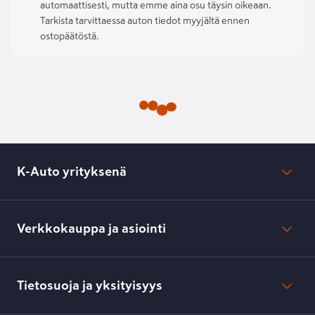
automaattisesti, mutta emme aina osu täysin oikeaan.
Tarkista tarvittaessa auton tiedot myyjältä ennen
ostopäätöstä.
K-Auto yrityksenä
Mikä on K-Auto?
Lehdistötiedotteet
Verkkokauppa ja asiointi
Toimipisteiden yhteystiedot
Työpaikat
Tilaus- ja toimitusehdot
Kesko.fi
Toimitustavat ja -kulut
Tietosuoja ja yksityisyys
Verkkokaupan peruuttamisilmoitus
Verkkokaupan peruuttamisohjeet