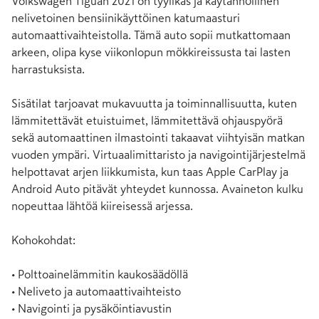
Volkswagen Tiguan 2021 on tyylikäs ja käytännöllinen 
nelivetoinen bensiinikäyttöinen katumaasturi 
automaattivaihteistolla. Tämä auto sopii mutkattomaan 
arkeen, olipa kyse viikonlopun mökkireissusta tai lasten 
harrastuksista. 

Sisätilat tarjoavat mukavuutta ja toiminnallisuutta, kuten 
lämmitettävät etuistuimet, lämmitettävä ohjauspyörä 
sekä automaattinen ilmastointi takaavat viihtyisän matkan 
vuoden ympäri. Virtuaalimittaristo ja navigointijärjestelmä 
helpottavat arjen liikkumista, kun taas Apple CarPlay ja 
Android Auto pitävät yhteydet kunnossa. Avaineton kulku 
nopeuttaa lähtöä kiireisessä arjessa. 

Kohokohdat:

• Polttoainelämmitin kaukosäädöllä

• Neliveto ja automaattivaihteisto

• Navigointi ja pysäköintiavustin
