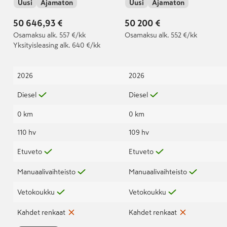
Uusi
Ajamaton
Uusi
Ajamaton
TDI 81kW, Manuaali
TDI 81 kW, Manuaali |
Takuu 5 v / 200 000 km
50 646,93 €
50 200 €
Osamaksu
alk. 557 €/kk
Osamaksu
alk. 552 €/kk
Yksityisleasing
alk. 640 €/kk
2026
2026
Diesel
Diesel
0 km
0 km
110 hv
109 hv
Etuveto
Etuveto
Manuaalivaihteisto
Manuaalivaihteisto
Vetokoukku
Vetokoukku
Kahdet renkaat
Kahdet renkaat