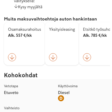
välityksellä!
Kysy myyjältä
Muita maksuvaihtoehtoja auton hankintaan
Osamaksurahoitus
Yksityisleasing
Etsitkö työsuhd
Alk. 557 €/kk
Alk. 785 €/kk
Kohokohdat
Vetotapa
Käyttövoima
Etuveto
Diesel
Vaihteisto