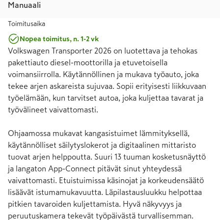
Manuaali
Toimitusaika
Nopea toimitus, n. 1-2 vk
Volkswagen Transporter 2026 on luotettava ja tehokas 
pakettiauto diesel-moottorilla ja etuvetoisella 
voimansiirrolla. Käytännöllinen ja mukava työauto, joka 
tekee arjen askareista sujuvaa. Sopii erityisesti liikkuvaan 
työelämään, kun tarvitset autoa, joka kuljettaa tavarat ja 
työvälineet vaivattomasti.

Ohjaamossa mukavat kangasistuimet lämmityksellä, 
käytännölliset säilytyslokerot ja digitaalinen mittaristo 
tuovat arjen helppoutta. Suuri 13 tuuman kosketusnäyttö 
ja langaton App-Connect pitävät sinut yhteydessä 
vaivattomasti. Etuistuimissa käsinojat ja korkeudensäätö 
lisäävät istumamukavuutta. Läpilastausluukku helpottaa 
pitkien tavaroiden kuljettamista. Hyvä näkyvyys ja 
peruutuskamera tekevät työpäivästä turvallisemman.
