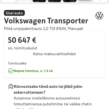
Uusi auto
Volkswagen
Transporter
Pitkä umpipakettiauto 2,0 TDI 81kW, Manuaali
50 647 €
sis. toimituskulut
Katso maksuvaihtoehdot
Toimitusaika
Nopea toimitus, n. 1-2 vk
Kiinnostaako tämä auto tai jäikö jokin
askarruttamaan?
Autamme mielellämme autounelmiesi
toteuttamisessa puhelimitse tai vaikka chatin