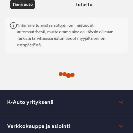
Tutustu
Tämä auto
Yritämme tunnistaa autojen ominaisuudet
automaattisesti, mutta emme aina osu täysin oikeaan.
Tarkista tarvittaessa auton tiedot myyjältä ennen
ostopäätöstä.
K-Auto yrityksenä
Mikä on K-Auto?
Lehdistötiedotteet
Verkkokauppa ja asiointi
Toimipisteiden yhteystiedot