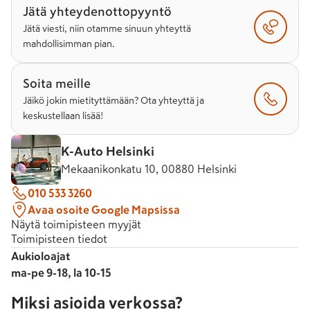
Jätä yhteydenottopyyntö
Jätä viesti, niin otamme sinuun yhteyttä
mahdollisimman pian.
Soita meille
Jäikö jokin mietityttämään? Ota yhteyttä ja
keskustellaan lisää!
K-Auto Helsinki
Mekaanikonkatu 10, 00880 Helsinki
010 533 3260
Avaa osoite Google Mapsissa
Näytä toimipisteen myyjät
Toimipisteen tiedot
Aukioloajat
ma-pe 9-18, la 10-15
Miksi asioida verkossa?