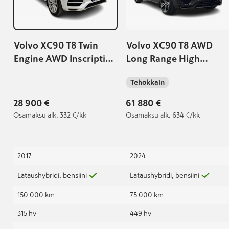
Volvo XC90 T8 Twin
Volvo XC90 T8 AWD
Engine AWD Inscription
Long Range High
aut 7-paikkainen
Performance Ultimate
Tehokkain
Dark aut
28 900 €
61 880 €
Osamaksu
alk. 332 €/kk
Osamaksu
alk. 634 €/kk
2017
2024
Lataushybridi, bensiini
Lataushybridi, bensiini
150 000 km
75 000 km
315 hv
449 hv