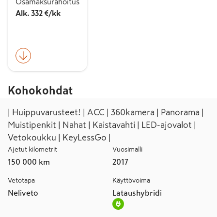
Osamaksurahoitus
Alk. 332 €/kk
Kohokohdat
| Huippuvarusteet! | ACC | 360kamera | Panorama |
Muistipenkit | Nahat | Kaistavahti | LED-ajovalot |
Vetokoukku | KeyLessGo |
Ajetut kilometrit
Vuosimalli
150 000 km
2017
Vetotapa
Käyttövoima
Neliveto
Lataushybridi