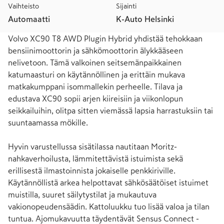
Vaihteisto
Sijainti
Automaatti
K-Auto Helsinki
Volvo XC90 T8 AWD Plugin Hybrid yhdistää tehokkaan 
bensiinimoottorin ja sähkömoottorin älykkääseen 
nelivetoon. Tämä valkoinen seitsemänpaikkainen 
katumaasturi on käytännöllinen ja erittäin mukava 
matkakumppani isommallekin perheelle. Tilava ja 
edustava XC90 sopii arjen kiireisiin ja viikonlopun 
seikkailuihin, olitpa sitten viemässä lapsia harrastuksiin tai 
suuntaamassa mökille.

Hyvin varustellussa sisätilassa nautitaan Moritz-
nahkaverhoilusta, lämmitettävistä istuimista sekä 
erillisestä ilmastoinnista jokaiselle penkkiriville. 
Käytännöllistä arkea helpottavat sähkösäätöiset istuimet 
muistilla, suuret säilytystilat ja mukautuva 
vakionopeudensäädin. Kattoluukku tuo lisää valoa ja tilan 
tuntua. Ajomukavuutta täydentävät Sensus Connect -