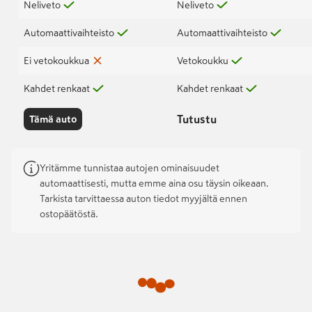
Neliveto
Neliveto
Automaattivaihteisto
Automaattivaihteisto
Ei vetokoukkua
Vetokoukku
Kahdet renkaat
Kahdet renkaat
Tutustu
Tämä auto
Yritämme tunnistaa autojen ominaisuudet
automaattisesti, mutta emme aina osu täysin oikeaan.
Tarkista tarvittaessa auton tiedot myyjältä ennen
ostopäätöstä.