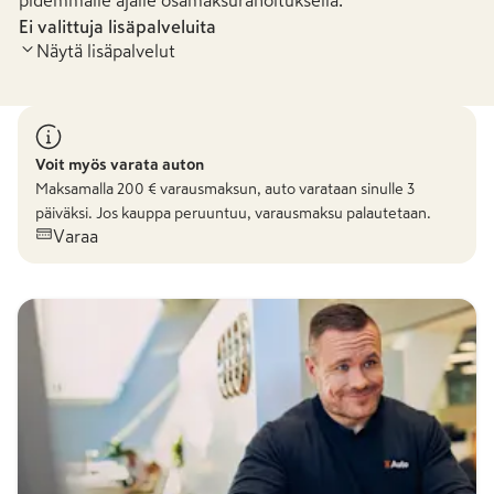
pidemmälle ajalle osamaksurahoituksella.
Ei valittuja lisäpalveluita
Näytä lisäpalvelut
Voit myös varata auton
Maksamalla
200
€ varausmaksun, auto varataan sinulle 3
päiväksi. Jos kauppa peruuntuu, varausmaksu palautetaan.
Varaa