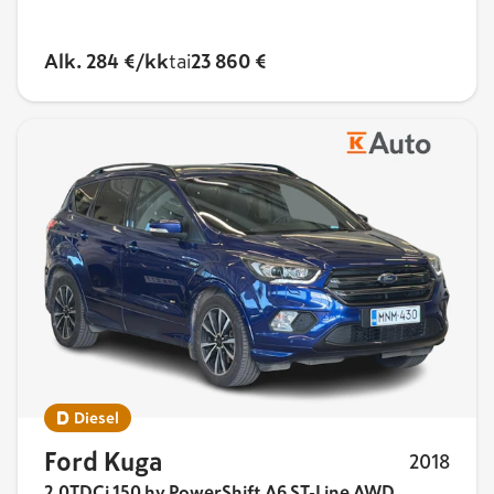
Alk. 284 €/kk
tai
23 860 €
Diesel
Ford Kuga
2018
2,0TDCi 150 hv PowerShift A6 ST-Line AWD