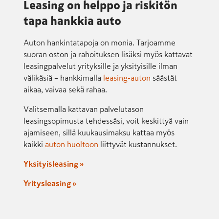
Leasing on helppo ja riskitön
tapa hankkia auto
Auton hankintatapoja on monia. Tarjoamme
suoran oston ja rahoituksen lisäksi myös kattavat
leasingpalvelut yrityksille ja yksityisille ilman
välikäsiä – hankkimalla
leasing-auton
säästät
aikaa, vaivaa sekä rahaa.
Valitsemalla kattavan palvelutason
leasingsopimusta tehdessäsi, voit keskittyä vain
ajamiseen, sillä kuukausimaksu kattaa myös
kaikki
auton huoltoon
liittyvät kustannukset.
Yksityisleasing »
Yritysleasing »