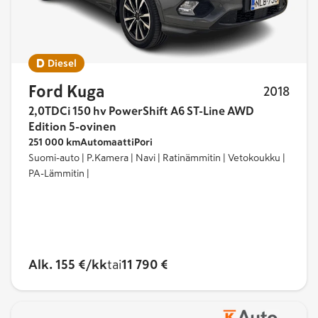
Diesel
Ford Kuga
2018
2,0TDCi 150 hv PowerShift A6 ST-Line AWD
Edition 5-ovinen
251 000 km
Automaatti
Pori
Suomi-auto | P.Kamera | Navi | Ratinämmitin | Vetokoukku |
PA-Lämmitin |
Alk. 155 €/kk
tai
11 790 €