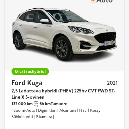
Lataushybridi
Ford Kuga
2021
2,5 Ladattava hybridi (PHEV) 225hv CVT FWD ST-
Line X 5-ovinen
132 000 km
64 km
Tampere
| Suomi-Auto | Digimittari | Alcantara | Navi | Kessy |
Sähkökontti | P.kamera |