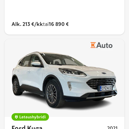
Alk. 213 €/kk
tai
16 890 €
Lataushybridi
Ford Kuga
2021