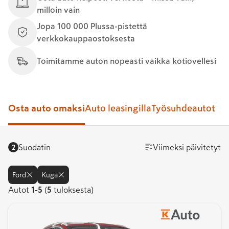
milloin vain
Jopa 100 000 Plussa-pistettä
verkkokauppaostoksesta
Toimitamme auton nopeasti vaikka kotiovellesi
Osta auto omaksi
Auto leasingilla
Työsuhdeautot
Suodatin
Viimeksi päivitetyt
2
Ford
Kuga
Autot
Autot
1
-
5
(
5
tuloksesta)
1-
5.
Tuloksia