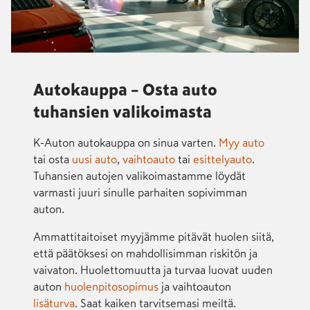
Autokauppa – Osta auto
tuhansien valikoimasta
K-Auton autokauppa on sinua varten.
Myy auto
tai osta
uusi auto
,
vaihtoauto
tai
esittelyauto
.
Tuhansien autojen valikoimastamme löydät
varmasti juuri sinulle parhaiten sopivimman
auton.
Ammattitaitoiset myyjämme pitävät huolen siitä,
että päätöksesi on mahdollisimman riskitön ja
vaivaton. Huolettomuutta ja turvaa luovat uuden
auton
huolenpitosopimus
ja vaihtoauton
lisäturva
. Saat kaiken tarvitsemasi meiltä.