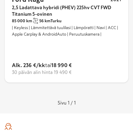
2,5 Ladattava hybridi (PHEV) 225hv CVT FWD
Titanium 5-ovinen
85 000 km
56 km
Turku
| Keyless | Lämmitettävä tuulilasi | Lämpöratti | Navi | ACC |
Apple Carplay & AndroidAuto | Peruutuskamera |
Alk. 236 €/kk
tai
18 990 €
30 päivän alin hinta
19 490 €
Sivu 1 / 1