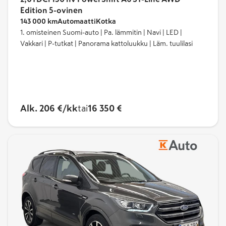
Edition 5-ovinen
143 000 km
Automaatti
Kotka
1. omisteinen Suomi-auto | Pa. lämmitin | Navi | LED |
Vakkari | P-tutkat | Panorama kattoluukku | Läm. tuulilasi
Alk. 206 €/kk
tai
16 350 €