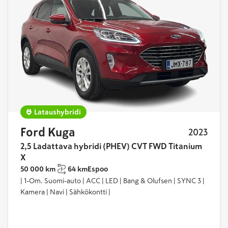
yhteensä
5
Lataushybridi
Ford Kuga
2023
2,5 Ladattava hybridi (PHEV) CVT FWD Titanium
X
50 000 km
64 km
Espoo
| 1-Om. Suomi-auto | ACC | LED | Bang & Olufsen | SYNC 3 |
Kamera | Navi | Sähkökontti |