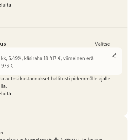
eluita
us
Valitse
 kk, 5.49%, käsiraha 18 417 €, viimeinen erä
 973 €
aa autosi kustannukset hallitusti pidemmälle ajalle
la.
eluita
on
smaksun, auto varataan sinulle 3 päiväksi. Jos kauppa