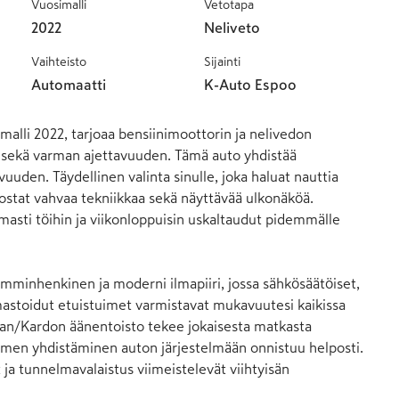
Vuosimalli
Vetotapa
2022
Neliveto
Vaihteisto
Sijainti
Automaatti
K-Auto Espoo
lli 2022, tarjoaa bensiinimoottorin ja nelivedon 
sekä varman ajettavuuden. Tämä auto yhdistää 
uden. Täydellinen valinta sinulle, joka haluat nauttia 
vostat vahvaa tekniikkaa sekä näyttävää ulkonäköä. 
masti töihin ja viikonloppuisin uskaltaudut pidemmälle 
lämminhenkinen ja moderni ilmapiiri, jossa sähkösäätöiset, 
astoidut etuistuimet varmistavat mukavuutesi kaikissa 
an/Kardon äänentoisto tekee jokaisesta matkasta 
imen yhdistäminen auton järjestelmään onnistuu helposti. 
ja tunnelmavalaistus viimeistelevät viihtyisän 