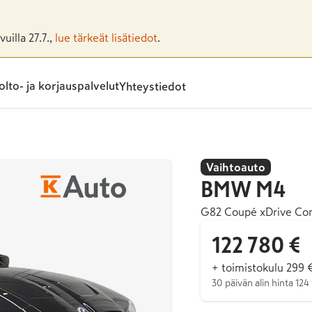
uilla 27.7.,
lue tärkeät lisätiedot
.
lto- ja korjauspalvelut
Yhteystiedot
Vaihtoauto
BMW
M4
G82 Coupé xDrive Co
122 780 €
+ toimistokulu 299 
30 päivän alin hinta 124