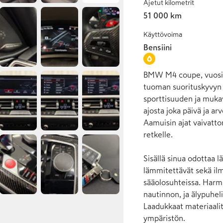
Ajetut kilometrit
51 000 km
Käyttövoima
Bensiini
BMW M4 coupe, vuosima
tuoman suorituskyvyn 
sporttisuuden ja mukavu
ajosta joka päivä ja ar
Aamuisin ajat vaivatto
retkelle.

Sisällä sinua odottaa 
lämmitettävät sekä ilm
sääolosuhteissa. Harm
nautinnon, ja älypuhel
Laadukkaat materiaalit 
ympäristön.
