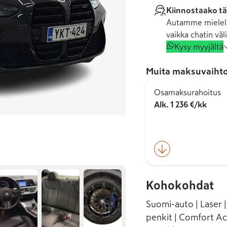
Kiinnostaako tä
Autamme mielell
vaikka chatin väli
Kysy myyjältä
Muita maksuvaihto
Osamaksurahoitus
Alk. 1 236 €/kk
Kohokohdat
Suomi-auto | Laser 
penkit | Comfort Ac