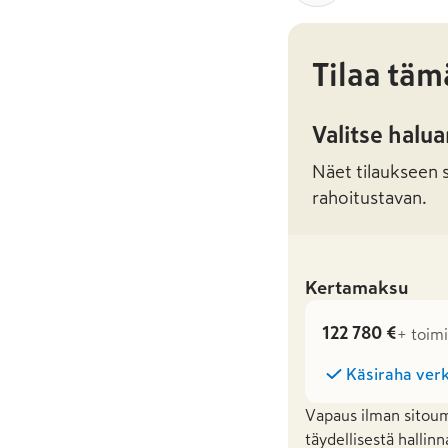
Tilaa täm
Valitse halu
Näet tilaukseen sa
rahoitustavan.
Kertamaksu
122 780 €
+ toim
Käsiraha verk
Vapaus ilman sitoum
täydellisestä hallinn