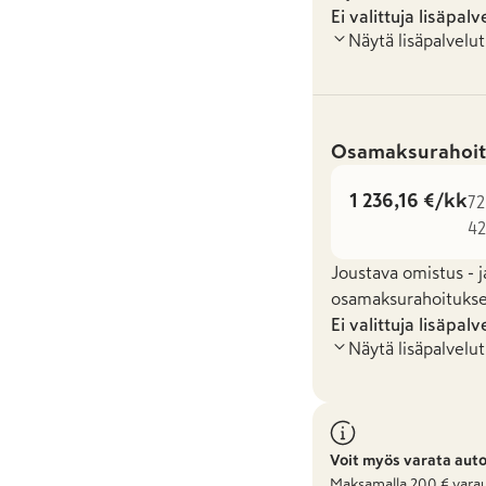
Ei valittuja lisäpalv
Näytä lisäpalvelut
Osamaksurahoit
1 236,16 €/kk
72
42
Joustava omistus - j
osamaksurahoituksel
Ei valittuja lisäpalv
Näytä lisäpalvelut
Voit myös varata aut
Maksamalla
200
€ varau