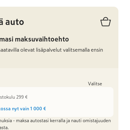
ä auto
amasi maksuvaihtoehto
atavilla olevat lisäpalvelut valitsemalla ensin
Valitse
istokulu 299 €
ossa nyt vain
1 000 €
uksia - maksa autostasi kerralla ja nauti omistajuuden
asta.