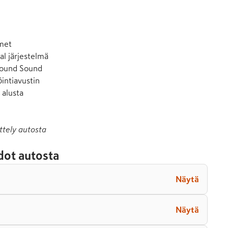
met

al järjestelmä

ound Sound

intiavustin

alusta

ttely autosta
dot autosta
Näytä
Näytä