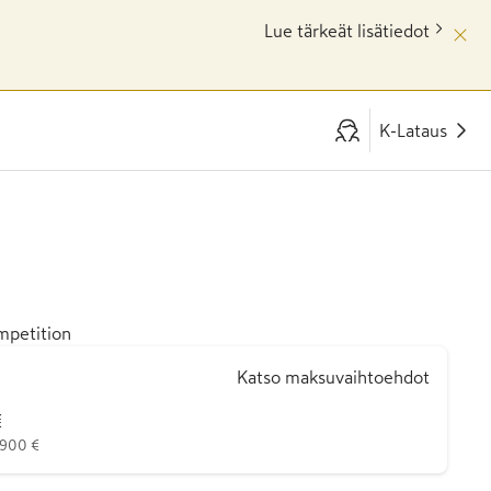
Lue tärkeät lisätiedot
K-Lataus
mpetition
Katso maksuvaihtoehdot
€
 900 €