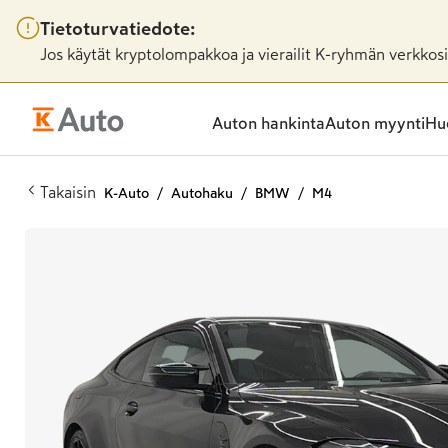
Tietoturvatiedote:
Jos käytät kryptolompakkoa ja vierailit K-ryhmän verkkosiv
Auton hankinta
Auton myynti
Huo
Takaisin
K-Auto
Autohaku
BMW
M4