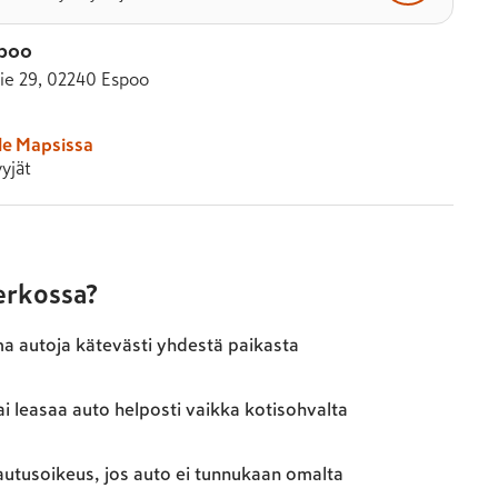
poo
ie 29, 02240 Espoo
le Mapsissa
yjät
verkossa?
ma autoja kätevästi yhdestä paikasta
ai leasaa auto helposti vaikka kotisohvalta
autusoikeus, jos auto ei tunnukaan omalta