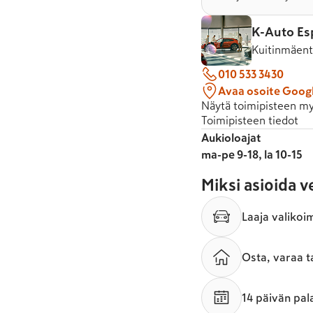
K-Auto Es
Kuitinmäent
010 533 3430
Avaa osoite Goog
Näytä toimipisteen my
Toimipisteen tiedot
Aukioloajat
ma-pe 9-18, la 10-15
Miksi asioida 
Laaja valikoi
Osta, varaa t
14 päivän pal