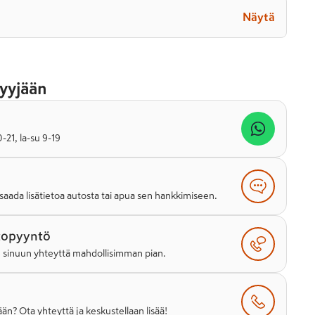
Näytä
yyjään
21, la-su 9-19
saada lisätietoa autosta tai apua sen hankkimiseen.
topyyntö
e sinuun yhteyttä mahdollisimman pian.
än? Ota yhteyttä ja keskustellaan lisää!