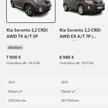
Kia Sorento 2,2 CRDi
Kia Sorento 2,2 CRDi
AWD TX A/T 5P
AWD EX A/T 7P |
MYYDÄÄN
Edullisin
HUUTOKAUPAT.COM |
7 900 €
8 980 €
Osamaksu
alk. 114 €/kk
Osamaksu
alk. 126 €/kk
2013
2013
Diesel
Diesel
278 000 km
267 000 km