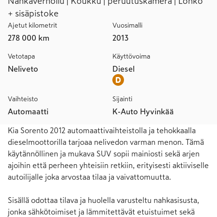
Nahkaverhoilu | Koukku | peruutuskamera | Lohko
+ sisäpistoke
Ajetut kilometrit
Vuosimalli
278 000 km
2013
Vetotapa
Käyttövoima
Neliveto
Diesel
Vaihteisto
Sijainti
Automaatti
K-Auto Hyvinkää
Kia Sorento 2012 automaattivaihteistolla ja tehokkaalla 
dieselmoottorilla tarjoaa nelivedon varman menon. Tämä 
käytännöllinen ja mukava SUV sopii mainiosti sekä arjen 
ajoihin että perheen yhteisiin retkiin, erityisesti aktiiviselle 
autoilijalle joka arvostaa tilaa ja vaivattomuutta.

Sisällä odottaa tilava ja huolella varusteltu nahkasisusta, 
jonka sähkötoimiset ja lämmitettävät etuistuimet sekä 