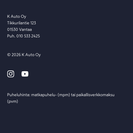
Lähetä viesti
K Auto Oy
Tikkurilantie 123
01530 Vantaa
Puh. 010 533 2425
©
2026
K Auto Oy
Puheluhinta: matka­puhelu- (mpm) tai paikallis­verkko­maksu
(pvm)