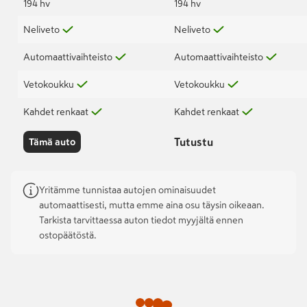
194 hv
194 hv
Neliveto
Neliveto
Automaattivaihteisto
Automaattivaihteisto
Vetokoukku
Vetokoukku
Kahdet renkaat
Kahdet renkaat
Tutustu
Tämä auto
Yritämme tunnistaa autojen ominaisuudet
automaattisesti, mutta emme aina osu täysin oikeaan.
Tarkista tarvittaessa auton tiedot myyjältä ennen
ostopäätöstä.