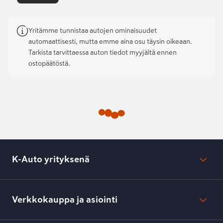
Yritämme tunnistaa autojen ominaisuudet
automaattisesti, mutta emme aina osu täysin oikeaan.
Tarkista tarvittaessa auton tiedot myyjältä ennen
ostopäätöstä.
K-Auto yrityksenä
Mikä on K-Auto?
Lehdistötiedotteet
Verkkokauppa ja asiointi
Toimipisteiden yhteystiedot
Työpaikat