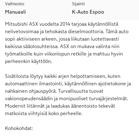
Vaihteisto
Sijainti
Manuaali
K-Auto Espoo
Mitsubishi ASX vuodelta 2014 tarjoaa käytännöllistä 
nelivetovoimaa ja tehokasta dieselmoottoria. Tämä auto 
sopii aktiiviseen arkeen, jossa liikutaan luotettavasti 
kaikissa sääolosuhteissa. ASX on mukava valinta niin 
työmatkoille kuin viikonlopun retkille ja mahtuu hyvin 
perheenkin käyttöön. 

Sisätiloista löytyy kaikki arjen helpottamiseen, kuten 
automaattinen ilmastointi, käytännöllinen ajotietokone ja 
nahkainen ohjauspyörä. Turvallisuutta tuovat 
vakionopeudensäädin ja monipuoliset turvajärjestelmät. 
Modernit liitännät ja laadukas äänentoisto tekevät 
matkoista viihtyisiä koko perheelle.

Kohokohdat:
