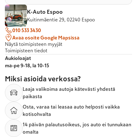
K-Auto Espoo
Kuitinmäentie 29, 02240 Espoo
010 533 3430
Avaa osoite Google Mapsissa
Näytä toimipisteen myyjät
Toimipisteen tiedot
Aukioloajat
ma-pe 9-18, la 10-15
Miksi asioida verkossa?
Laaja valikoima autoja kätevästi yhdestä
paikasta
Osta, varaa tai leasaa auto helposti vaikka
kotisohvalta
14 päivän palautusoikeus, jos auto ei tunnukaan
omalta