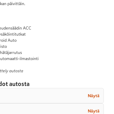
n päivittäin.

eudensäädin ACC

säköintitutkat

roid Auto

isto

hätäjarrutus

automaatti-ilmastointi
ttely autosta
dot autosta
Näytä
Näytä