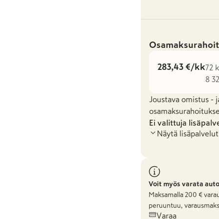
Osamaksurahoit
283,43 €/kk
72 k
8 3
Joustava omistus - j
osamaksurahoituksel
Ei valittuja lisäpalv
Näytä lisäpalvelut
Voit myös varata aut
Maksamalla
200
€ varau
peruuntuu, varausmaks
Varaa