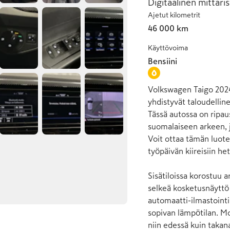
Digitaalinen mittaris
Ajetut kilometrit
46 000 km
Käyttövoima
Bensiini
Volkswagen Taigo 2024
yhdistyvät taloudellin
Tässä autossa on ripaus
suomalaiseen arkeen, j
Voit ottaa tämän luot
työpäivän kiireisiin hetk
Sisätiloissa korostuu a
selkeä kosketusnäyttö 
automaatti-ilmastointi 
sopivan lämpötilan. Mo
niin edessä kuin takan