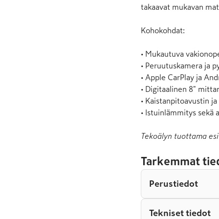
takaavat mukavan matka
Kohokohdat:

• Mukautuva vakionop
• Peruutuskamera ja py
• Apple CarPlay ja And
• Digitaalinen 8" mittar
• Kaistanpitoavustin ja 
• Istuinlämmitys sekä 
Tekoälyn tuottama esi
Tarkemmat tie
Perustiedot
Tekniset tiedot