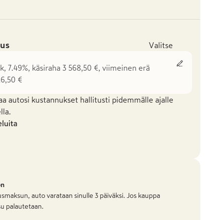
us
Valitse
k, 7.49%, käsiraha 3 568,50 €, viimeinen erä
26,50 €
aa autosi kustannukset hallitusti pidemmälle ajalle
la.
eluita
on
smaksun, auto varataan sinulle 3 päiväksi. Jos kauppa
u palautetaan.