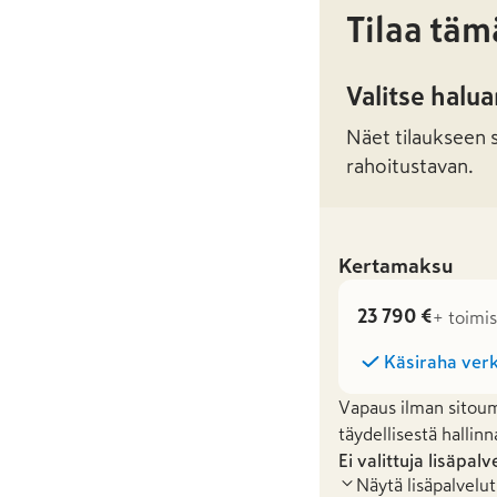
Tilaa täm
Valitse halu
Näet tilaukseen sa
rahoitustavan.
Kertamaksu
23 790 €
+ toimi
Käsiraha verk
Vapaus ilman sitoum
täydellisestä hallinn
Ei valittuja lisäpalv
Näytä lisäpalvelut