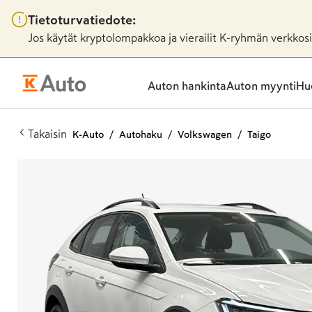
Tietoturvatiedote:
Jos käytät kryptolompakkoa ja vierailit K-ryhmän verkkosiv
Auton hankinta
Auton myynti
Huo
Takaisin
K-Auto
Autohaku
Volkswagen
Taigo