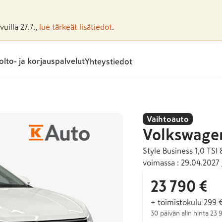
uilla 27.7.,
lue tärkeät lisätiedot
.
lto- ja korjauspalvelut
Yhteystiedot
Vaihtoauto
Volkswage
Style Business 1,0 TS
voimassa : 29.04.2027 
23 790 €
+ toimistokulu 299 
30 päivän alin hinta 23 