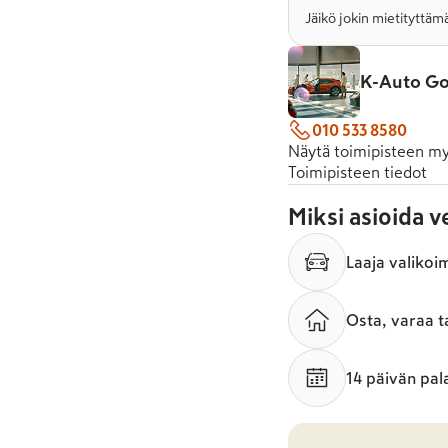
Jäikö jokin mietityttämä
K-Auto G
010 533 8580
Näytä toimipisteen my
Toimipisteen tiedot
Miksi asioida 
Laaja valikoi
Osta, varaa t
14 päivän pal