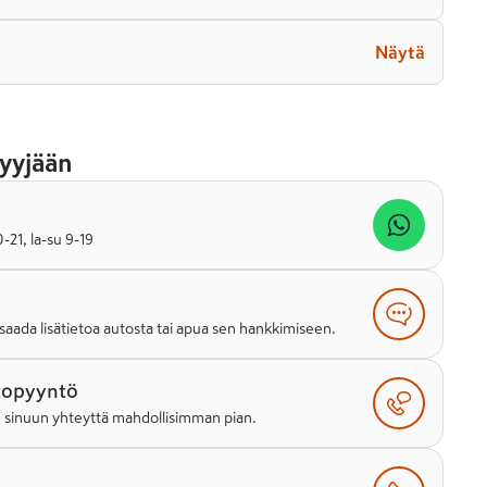
Näytä
yyjään
21, la-su 9-19
saada lisätietoa autosta tai apua sen hankkimiseen.
topyyntö
e sinuun yhteyttä mahdollisimman pian.