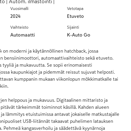
to | Autom. ilmastointi |
Vuosimalli
Vetotapa
2024
Etuveto
Vaihteisto
Sijainti
Automaatti
K-Auto Go
 on moderni ja käytännöllinen hatchback, jossa 
en bensiinimoottori, automaattivaihteisto sekä etuveto. 
 tyyliä ja mukavuutta. Se sopii erinomaisesti 
ossa kaupunkiajot ja pidemmät reissut sujuvat helposti. 
ettavan kumppanin mukaan viikonlopun mökkimatkalle tai 
iin.

rjen helppous ja mukavuus. Digitaalinen mittaristo ja 
pitävät tärkeimmät toiminnot käsillä. Kahden alueen 
ja lämmitys etuistuimissa antavat jokaiselle matkustajalle 
nipuoliset USB-liitännät takaavat puhelimen latauksen 
a. Pehmeä kangasverhoilu ja säädettävä kyynärnoja 