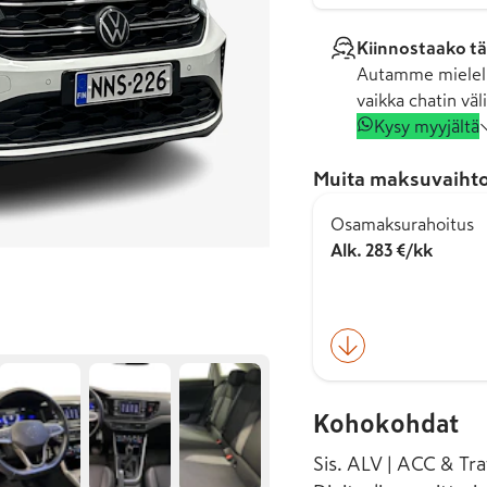
Kiinnostaako tä
Autamme mielell
vaikka chatin väli
Kysy myyjältä
Muita maksuvaihto
Osamaksurahoitus
Alk. 283 €/kk
Kohokohdat
Sis. ALV | ACC & Tra