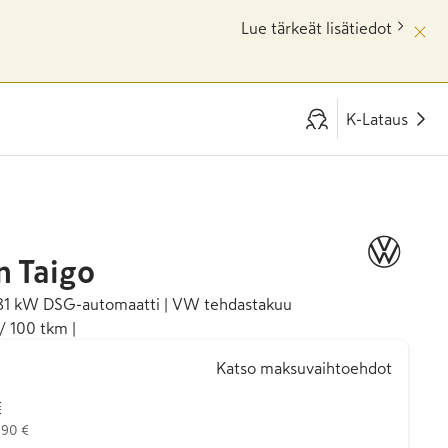
Lue tärkeät lisätiedot
K-Lataus
n
Taigo
I 81 kW DSG-automaatti | VW tehdastakuu
/ 100 tkm |
Katso maksuvaihtoehdot
€
990 €