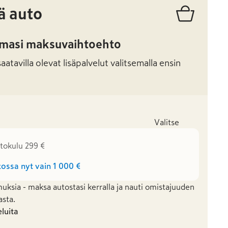
ä auto
amasi maksuvaihtoehto
atavilla olevat lisäpalvelut valitsemalla ensin
Valitse
stokulu 299 €
ossa nyt vain
1 000 €
uksia - maksa autostasi kerralla ja nauti omistajuuden
asta.
eluita