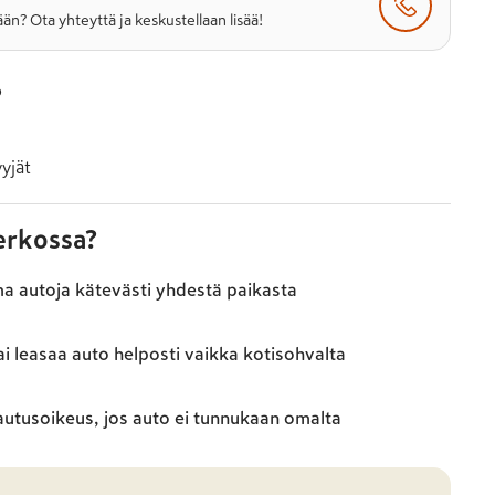
än? Ota yhteyttä ja keskustellaan lisää!
o
yjät
verkossa?
ma autoja kätevästi yhdestä paikasta
ai leasaa auto helposti vaikka kotisohvalta
autusoikeus, jos auto ei tunnukaan omalta