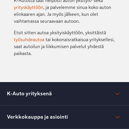
K-Autosta saat helposti auton yksityis- sekä
yrityskäyttöön
, ja palvelemme sinua koko auton
elinkaaren ajan. Ja myös jälkeen, kun olet
vaihtamassa seuraavaan autoon.
Etsit sitten autoa yksityiskäyttöön, yksittäistä
työsuhdeautoa
tai kokonaisratkaisua yrityksellesi,
saat autoilun ja liikkumisen palvelut yhdestä
paikasta.
K-Auto yrityksenä
Mikä on K-Auto?
Lehdistötiedotteet
Verkkokauppa ja asiointi
Toimipisteiden yhteystiedot
Työpaikat