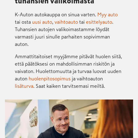
tuhansien valikoimasta
K-Auton autokauppa on sinua varten.
Myy auto
tai osta
uusi auto
,
vaihtoauto
tai
esittelyauto
.
Tuhansien autojen valikoimastamme löydät
varmasti juuri sinulle parhaiten sopivimman
auton.
Ammattitaitoiset myyjämme pitävät huolen siitä,
että päätöksesi on mahdollisimman riskitön ja
vaivaton. Huolettomuutta ja turvaa luovat uuden
auton
huolenpitosopimus
ja vaihtoauton
lisäturva
. Saat kaiken tarvitsemasi meiltä.