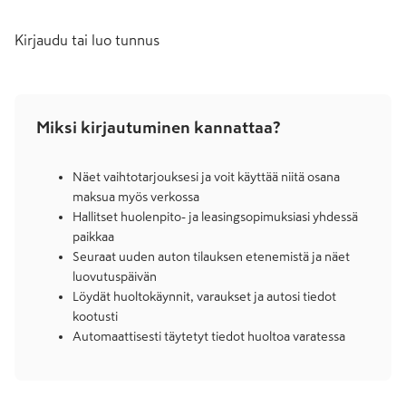
Kirjaudu tai luo tunnus
Miksi kirjautuminen kannattaa?
Näet vaihtotarjouksesi ja voit käyttää niitä osana
maksua myös verkossa
Hallitset huolenpito- ja leasingsopimuksiasi yhdessä
paikkaa
Seuraat uuden auton tilauksen etenemistä ja näet
luovutuspäivän
Löydät huoltokäynnit, varaukset ja autosi tiedot
kootusti
Automaattisesti täytetyt tiedot huoltoa varatessa