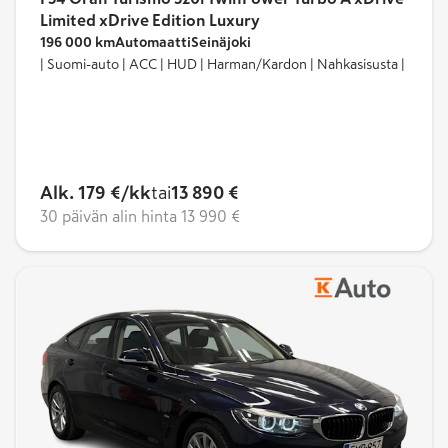
Limited xDrive Edition Luxury
196 000 km
Automaatti
Seinäjoki
| Suomi-auto | ACC | HUD | Harman/Kardon | Nahkasisusta |
Alk. 179 €/kk
tai
13 890 €
30 päivän alin hinta
13 990 €