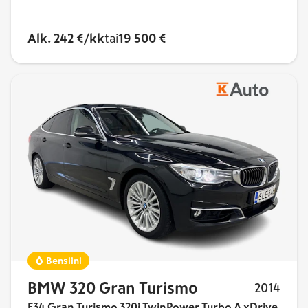
Alk. 242 €/kk
tai
19 500 €
Bensiini
BMW 320 Gran Turismo
2014
F34 Gran Turismo 320i TwinPower Turbo A xDrive