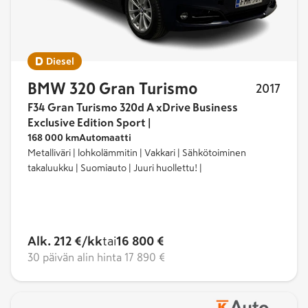
Diesel
BMW 320 Gran Turismo
2017
F34 Gran Turismo 320d A xDrive Business
Exclusive Edition Sport |
168 000 km
Automaatti
Metalliväri | lohkolämmitin | Vakkari | Sähkötoiminen
takaluukku | Suomiauto | Juuri huollettu! |
Alk. 212 €/kk
tai
16 800 €
30 päivän alin hinta
17 890 €