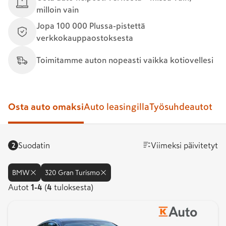
milloin vain
Jopa 100 000 Plussa-pistettä
verkkokauppaostoksesta
Toimitamme auton nopeasti vaikka kotiovellesi
Osta auto omaksi
Auto leasingilla
Työsuhdeautot
Suodatin
Viimeksi päivitetyt
2
BMW
320 Gran Turismo
Autot
Autot
1
-
4
(
4
tuloksesta)
1-
4.
Tuloksia