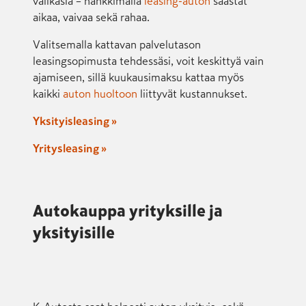
välikäsiä – hankkimalla
leasing-auton
säästät
aikaa, vaivaa sekä rahaa.
Valitsemalla kattavan palvelutason
leasingsopimusta tehdessäsi, voit keskittyä vain
ajamiseen, sillä kuukausimaksu kattaa myös
kaikki
auton huoltoon
liittyvät kustannukset.
Yksityisleasing »
Yritysleasing »
Autokauppa yrityksille ja
yksityisille