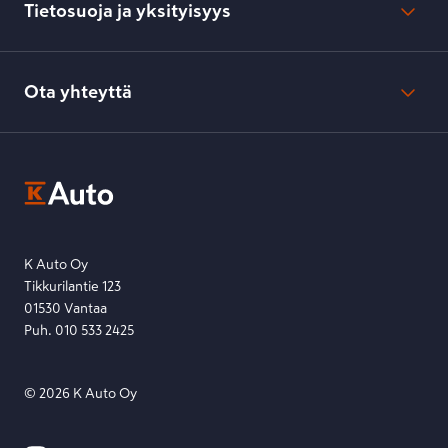
Toimitustavat ja -kulut
Tietosuoja ja yksityisyys
Verkkokaupan peruuttamisilmoitus
Verkkokaupan peruuttamisohjeet
Evästeasetukset
Usein kysyttyä
Kesko-konsernin verkkoselailurekisteri
Ota yhteyttä
Saavutettavuus
K-Ryhmän evästekäytännöt
K-Auton asiakasrekisterin tietosuojaseloste
Kysymys, palaute tai jokin muu asia mielessä?
EU Data Act
Ota yhteyttä toimipisteeseen tai lähetä viesti lomakkeella.
Etsi toimipiste
Lähetä viesti
K Auto Oy
Tikkurilantie 123
01530 Vantaa
Puh. 010 533 2425
©
2026
K Auto Oy