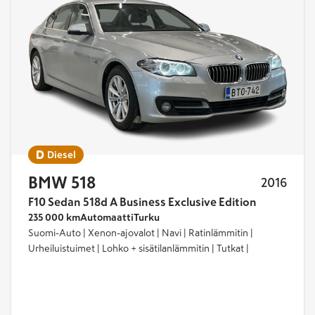
yhteensä
1
Diesel
BMW 518
2016
F10 Sedan 518d A Business Exclusive Edition
235 000 km
Automaatti
Turku
Suomi-Auto | Xenon-ajovalot | Navi | Ratinlämmitin |
Urheiluistuimet | Lohko + sisätilanlämmitin | Tutkat |