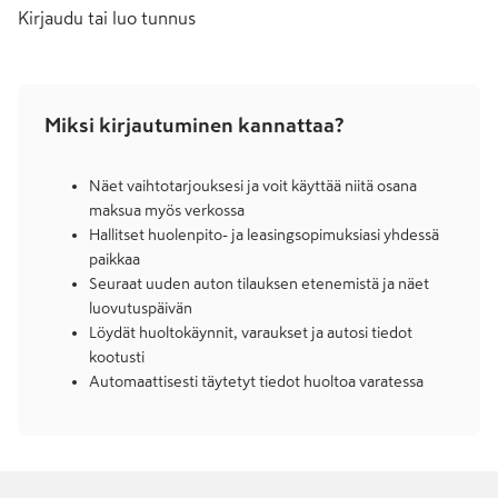
Kirjaudu tai luo tunnus
Miksi kirjautuminen kannattaa?
Näet vaihtotarjouksesi ja voit käyttää niitä osana
maksua myös verkossa
Hallitset huolenpito- ja leasingsopimuksiasi yhdessä
paikkaa
Seuraat uuden auton tilauksen etenemistä ja näet
luovutuspäivän
Löydät huoltokäynnit, varaukset ja autosi tiedot
kootusti
Automaattisesti täytetyt tiedot huoltoa varatessa