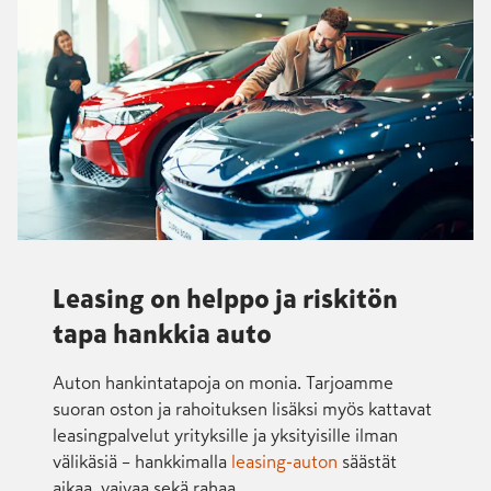
Leasing on helppo ja riskitön
tapa hankkia auto
Auton hankintatapoja on monia. Tarjoamme
suoran oston ja rahoituksen lisäksi myös kattavat
leasingpalvelut yrityksille ja yksityisille ilman
välikäsiä – hankkimalla
leasing-auton
säästät
aikaa, vaivaa sekä rahaa.