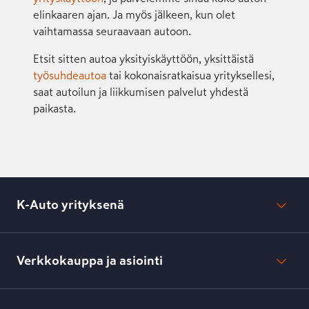
elinkaaren ajan. Ja myös jälkeen, kun olet
vaihtamassa seuraavaan autoon.
Etsit sitten autoa yksityiskäyttöön, yksittäistä
työsuhdeautoa
tai kokonaisratkaisua yrityksellesi,
saat autoilun ja liikkumisen palvelut yhdestä
paikasta.
K-Auto yrityksenä
Mikä on K-Auto?
Lehdistötiedotteet
Verkkokauppa ja asiointi
Toimipisteiden yhteystiedot
Työpaikat
Tilaus- ja toimitusehdot
Kesko.fi