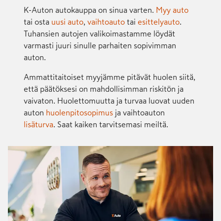
K-Auton autokauppa on sinua varten.
Myy auto
tai osta
uusi auto
,
vaihtoauto
tai
esittelyauto
.
Tuhansien autojen valikoimastamme löydät
varmasti juuri sinulle parhaiten sopivimman
auton.
Ammattitaitoiset myyjämme pitävät huolen siitä,
että päätöksesi on mahdollisimman riskitön ja
vaivaton. Huolettomuutta ja turvaa luovat uuden
auton
huolenpitosopimus
ja vaihtoauton
lisäturva
. Saat kaiken tarvitsemasi meiltä.