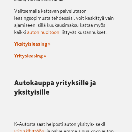
Valitsemalla kattavan palvelutason
leasingsopimusta tehdessäsi, voit keskittyä vain
ajamiseen, sillä kuukausimaksu kattaa myös
kaikki
auton huoltoon
liittyvät kustannukset.
Yksityisleasing »
Yritysleasing »
Autokauppa yrityksille ja
yksityisille
K-Autosta saat helposti auton yksityis- sekä
yrityskäyttöön
, ja palvelemme sinua koko auton