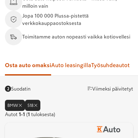
milloin vain
Jopa 100 000 Plussa-pistettä
verkkokauppaostoksesta
Toimitamme auton nopeasti vaikka kotiovellesi
Osta auto omaksi
Auto leasingilla
Työsuhdeautot
Suodatin
Viimeksi päivitetyt
2
BMW
518
Autot
Autot
1
-
1
(
1
tuloksesta)
1-
1.
Tuloksia