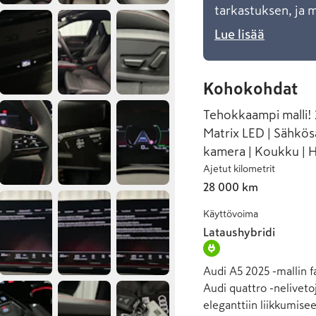
tarkastuksen, ja 
Lue lisää
Kohokohdat
Tehokkaampi malli! 
Matrix LED | Sähkös
kamera | Koukku | H
Ajetut kilometrit
28 000 km
Käyttövoima
Lataushybridi
Audi A5 2025 -mallin fa
Audi quattro -neliveto
eleganttiin liikkumise