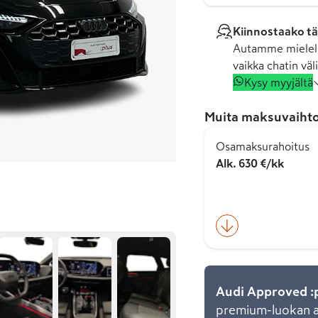
Kiinnostaako tä
Autamme mielell
vaikka chatin väli
Kysy myyjältä
Muita maksuvaihto
Osamaksurahoitus
Alk. 630 €/kk
Audi Approved :
premium-luokan au