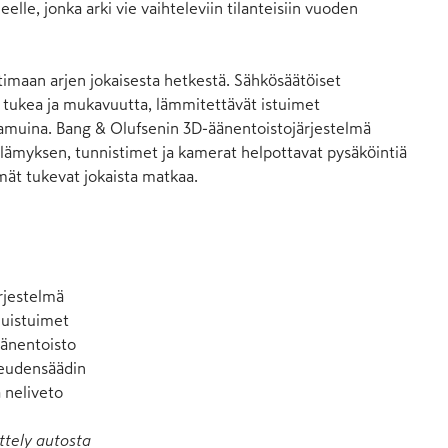
eelle, jonka arki vie vaihteleviin tilanteisiin vuoden 
ttimaan arjen jokaisesta hetkestä. Sähkösäätöiset 
 tukea ja mukavuutta, lämmitettävät istuimet 
aamuina. Bang & Olufsenin 3D-äänentoistojärjestelmä 
ämyksen, tunnistimet ja kamerat helpottavat pysäköintiä 
lmät tukevat jokaista matkaa.

jestelmä

uistuimet

änentoisto

eudensäädin

a neliveto
ttely autosta