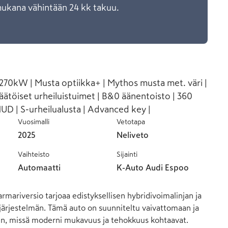
mukana vähintään 24 kk takuu.
270kW | Musta optiikka+ | Mythos musta met. väri |
äätöiset urheiluistuimet | B&0 äänentoisto | 360
UD | S-urheilualusta | Advanced key |
Vuosimalli
Vetotapa
2025
Neliveto
Vaihteisto
Sijainti
Automaatti
K-Auto Audi Espoo
rmariversio tarjoaa edistyksellisen hybridivoimalinjan ja 
järjestelmän. Tämä auto on suunniteltu vaivattomaan ja 
en, missä moderni mukavuus ja tehokkuus kohtaavat. 