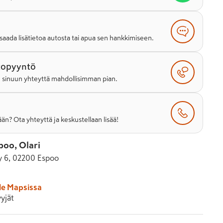
saada lisätietoa autosta tai apua sen hankkimiseen.
topyyntö
e sinuun yhteyttä mahdollisimman pian.
än? Ota yhteyttä ja keskustellaan lisää!
poo, Olari
ty 6, 02200 Espoo
le Mapsissa
yjät