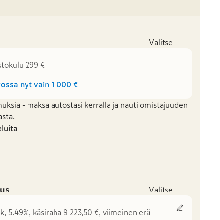
Valitse
stokulu 299 €
ossa nyt vain
1 000 €
uksia - maksa autostasi kerralla ja nauti omistajuuden
asta.
eluita
us
Valitse
kk, 5.49%, käsiraha 9 223,50 €, viimeinen erä