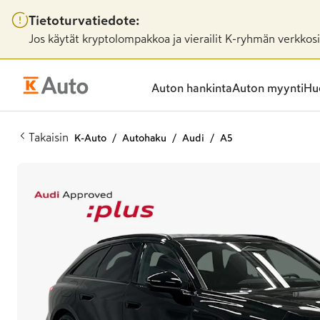
Tietoturvatiedote:
Jos käytät kryptolompakkoa ja vierailit K-ryhmän verkkosiv
Auton hankinta
Auton myynti
Huo
Takaisin
K-Auto
Autohaku
Audi
A5