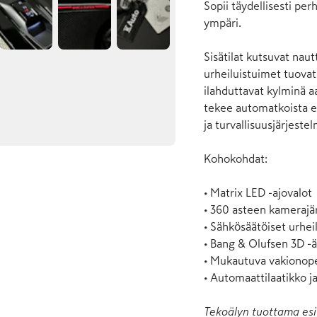
Sopii täydellisesti perh
ympäri.

Sisätilat kutsuvat nau
urheiluistuimet tuovat
ilahduttavat kylminä 
tekee automatkoista el
ja turvallisuusjärjeste
Kohokohdat:

• Matrix LED -ajovalot

• 360 asteen kamerajär
• Sähkösäätöiset urheil
• Bang & Olufsen 3D -ä
• Mukautuva vakionop
• Automaattilaatikko j
Tekoälyn tuottama esi