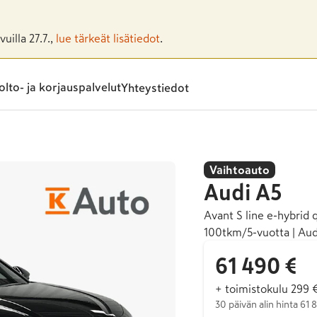
uilla 27.7.,
lue tärkeät lisätiedot
.
lto- ja korjauspalvelut
Yhteystiedot
Vaihtoauto
Audi
A5
Avant S line e-hybrid 
100tkm/5-vuotta | Aud
61 490 €
+ toimistokulu 299 
30 päivän alin hinta 61 