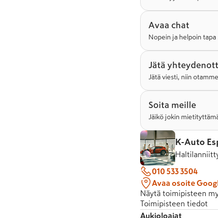
Avaa chat
Nopein ja helpoin tapa 
Jätä yhteydenot
Jätä viesti, niin otamm
Soita meille
Jäikö jokin mietityttämä
K-Auto Es
Haltilanniit
010 533 3504
Avaa osoite Goog
Näytä toimipisteen my
Toimipisteen tiedot
Aukioloajat