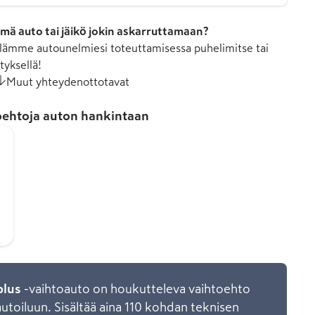
mä auto tai jäikö jokin askarruttamaan?
ämme autounelmiesi toteuttamisessa puhelimitse tai
tyksellä!
Muut yhteydenottotavat
ehtoja auton hankintaan
plus
-vaihtoauto on houkutteleva vaihtoehto
toiluun. Sisältää aina 110 kohdan teknisen