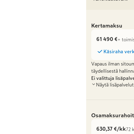
Kertamaksu
61 490 €
+ toimi
Käsiraha verk
Vapaus ilman sitoum
täydellisestä hallinn
Ei valittuja lisäpalv
Näytä lisäpalvelut
Osamaksurahoit
630,37 €/kk
72 