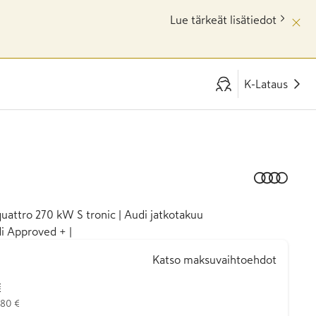
Lue tärkeät lisätiedot
K-Lataus
quattro 270 kW S tronic | Audi jatkotakuu
i Approved + |
Katso maksuvaihtoehdot
€
880 €