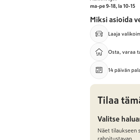
ma-pe 9-18, la 10-15
Miksi asioida 
Laaja valikoi
Osta, varaa t
14 päivän pal
Tilaa täm
Valitse halu
Näet tilaukseen sa
rahoitustavan.