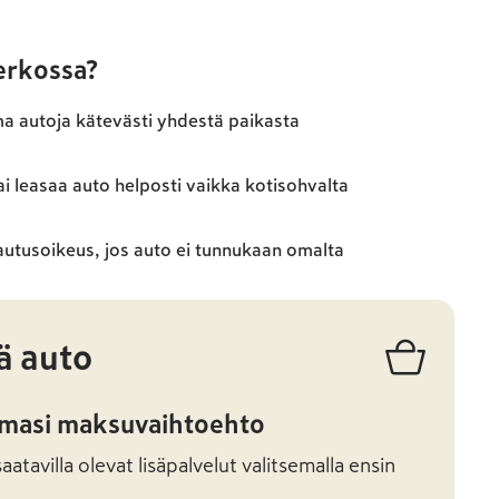
verkossa?
ma autoja kätevästi yhdestä paikasta
ai leasaa auto helposti vaikka kotisohvalta
autusoikeus, jos auto ei tunnukaan omalta
ä auto
amasi maksuvaihtoehto
atavilla olevat lisäpalvelut valitsemalla ensin